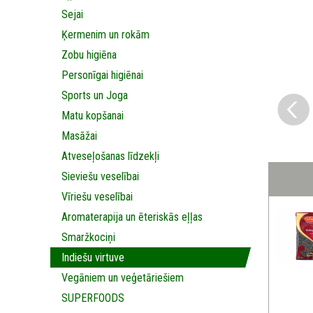
Sejai
Ķermenim un rokām
Zobu higiēna
Personīgai higiēnai
Sports un Joga
Matu kopšanai
Masāžai
Аtveseļošanas līdzekļi
Sieviešu veselībai
Vīriešu veselībai
Aromaterapija un ēteriskās eļļas
Smaržkociņi
Indiešu virtuve
Vegāniem un veģetāriešiem
SUPERFOODS