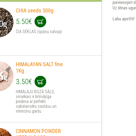
pievienojiet d
Uz lēnas ugun
CHIA seeds 500g
Labu apetīti!
5.50€
ČIA SĒKLAS (spāņu salvija)
HIMALAYAN SALT fine
1Kg
3.50€
HIMALAJU ROZĀ SĀLS,
smalkais ir brīnišķīga
piedeva ar perfekti
sabalansētu sastāvu un
intensīvu garšu
CINNAMON POWDER