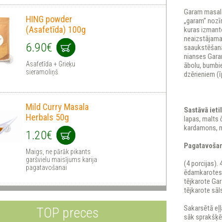
Garam masala
HING powder
„garam” nozīm
(Asafetīda) 100g
kuras izmant
neaizstājama
6.90€
saaukstēšanā
nianses Garam
Asafetīda + Grieķu
ābolu, bumbie
sieramoliņš
dzērieniem (ī
Mild Curry Masala
Sastāvā ieti
Herbals 50g
lapas, malts 
kardamons, m
1.20€
Pagatavošan
Maigs, ne pārāk pikants
garšvielu maisījums karija
(4 porcijas). 
pagatavošanai
ēdamkarotes e
tējkarote Ga
tējkarote sāl
Sakarsētā eļļ
TOP preces
sāk sprakšķēt