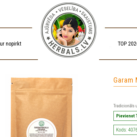
ur nopirkt
TOP 202
Garam 
Tradicionāls 
Pievienot
Kods: 407