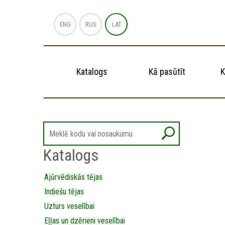
ENG
RUS
LAT
Katalogs
Kā pasūtīt
K
Katalogs
Ajūrvēdiskās tējas
Indiešu tējas
Uzturs veselībai
Eļļas un dzērieni veselībai