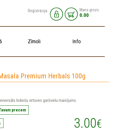
Mans grozs
Reģistrācija
0.00
6
Zīmoli
Info
Masala Premium Herbals 100g
universāls Indiešu virtuves garšvielu maisījums
 Tavam precem
3.00
€
6