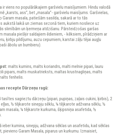
 ir viens no populārākajiem garšvielu maisījumiem. Hindu valodā
ē „karsts, ass”, bet „masala”- garšvielu maisījums. Garšvielas,
o Garam masala, patiešām sasilda, sakarā ar to tās
s aukstā laikā un ziemas sezonā tiem, kuriem nosliece uz
s slimībām un ķermeņa atdzišanu. Pārsteidzošas garšas
 masala piešķir saldajiem ēdieniem, - kēksiem, pīrādziņiem ar
ru, ķirbju pildījumu, auzu cepumiem, karstai zāļu tējai augļu
paši ābolu un bumbieru).
lpst:
malts kumins, malts koriandrs, malti melnie pipari, lauru
čili pipars, malts muskatrieksts, maltas krustnagliņas, malts
alts fenhelis.
as recepte Dārzeņu ragū:
4 tasītes sagrieztu dārzeņu (pipari, pupiņas, zaļais cukini, ķirbis), 2
ļļas, ½ tējkarote sinepju sēklu, ¼ tējkarote adžvana sēklu, ½
ram masala, ¼ tējkarote kurkuma, šķipsniņa asafetida, ½
s.
ā ieber kumina, sinepju, adžvana sēklas un asafetidu, kad sēklas
, pievieno Garam Masala, piparus un kurkumu. Izmaisiet,