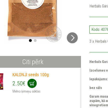
Herbals Ga
Kods: 407
3 x Herbal
Citi pērk
Herbals Ga
Izcelsmes va
KALONJI seeds 100g
Iepakojums
2.50€
bez sāls
Melno ķimeņu sēklas
Garam masala
zupām, kā a
vinegretiem