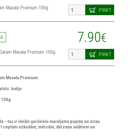
ram Masala Premium 100g
PIRKT
7.90
€
66
s Garam Masala Premium 100g
PIRKT
ram Masala Premium
lsts: Indija
: 100g
 – tas ir ideāls garšvielu maisījums pupiņu un zirņu
rī ceptām uzkodām, mērcēm, dārzeņu salātiem un
.