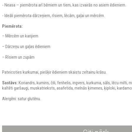
- Neasa — piemērota arī bērniem un tiem, kas izvairās no asiem ēdieniem.
- Ideāli piemērota dārzeņiem, rīsiem, lēcām, gaļai un mērcēm.
Piemērota:
– Mērcēm un karijiem
– Dārzeņu un gaļas ēdieniem
– Rīsiem un zupām
Pateicoties kurkumai, piešķir ēdieniem skaistu zeltainu krāsu.
Sastāvs:
Koriandrs, kumins, čili, fenhelis, ingvers, kurkuma, sāls, lēcu milti, 
kaltēti garšaugi, muskatrieksts, asafetida, melnās ķimenes, ķiploki, kardamon
Alergēni: satur glutēnu.