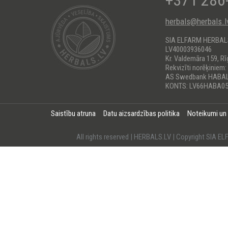
+371 286
herbals@herbals.l
SIA ELFARM HERBA
LV40003936046
Kr. Valdemāra 159, Rī
Rekvizīti norēķiniem:
AS Swedbank HABA
KONTS: LV66HABA05
Saistību atruna
Datu aizsardzības politika
Noteikumi un
All rights reserved | HERBALS.LV | Copyright SI