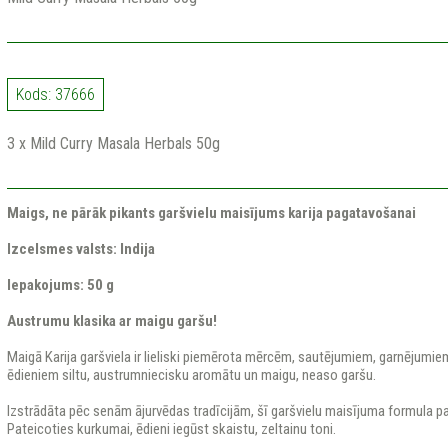
Kods: 37666
3 x Mild Curry Masala Herbals 50g
Maigs, ne pārāk pikants garšvielu maisījums karija pagatavošanai
Izcelsmes valsts:
Indija
Iepakojums: 50 g
Austrumu klasika ar maigu garšu!
Maigā Karija garšviela ir lieliski piemērota mērcēm, sautējumiem, garnējumi
ēdieniem siltu, austrumniecisku aromātu un maigu, neaso garšu.
Izstrādāta pēc senām ājurvēdas tradīcijām, šī garšvielu maisījuma formula pa
Pateicoties kurkumai, ēdieni iegūst skaistu, zeltainu toni.