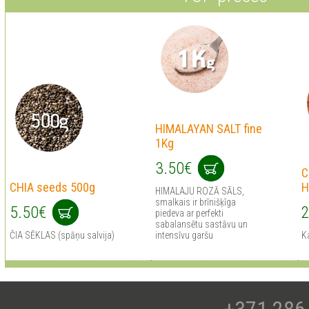
HIMALAYAN SALT fine
1Kg
3.50€
C
CHIA seeds 500g
H
HIMALAJU ROZĀ SĀLS,
smalkais ir brīnišķīga
5.50€
2
piedeva ar perfekti
sabalansētu sastāvu un
ČIA SĒKLAS (spāņu salvija)
intensīvu garšu
Ka