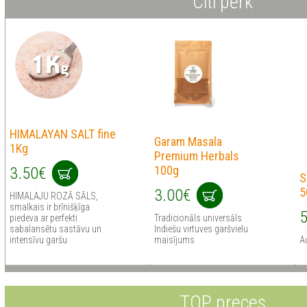
Citi pērk
HIMALAYAN SALT fine
Garam Masala
1Kg
Premium Herbals
100g
3.50€
S
5
3.00€
HIMALAJU ROZĀ SĀLS,
smalkais ir brīnišķīga
5
piedeva ar perfekti
Tradicionāls universāls
sabalansētu sastāvu un
Indiešu virtuves garšvielu
intensīvu garšu
maisījums
Au
TOP preces