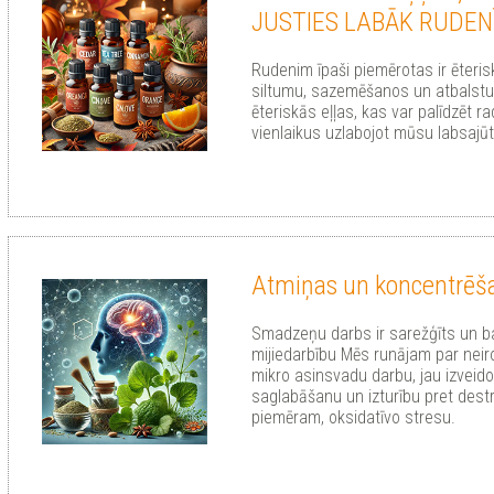
JUSTIES LABĀK RUDEN
Rudenim īpaši piemērotas ir ēteris
siltumu, sazemēšanos un atbalstu 
ēteriskās eļļas, kas var palīdzēt r
vienlaikus uzlabojot mūsu labsajū
Atmiņas un koncentrēš
Smadzeņu darbs ir sarežģīts un b
mijiedarbību Mēs runājam par nei
mikro asinsvadu darbu, jau izveid
saglabāšanu un izturību pret destr
piemēram, oksidatīvo stresu.