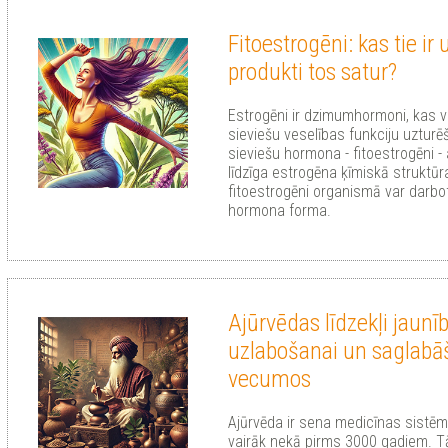
Fitoestrogēni: kas tie ir
produkti tos satur?
Estrogēni ir dzimumhormoni, kas ve
sieviešu veselības funkciju uztur
sieviešu hormona - fitoestrogēni - 
līdzīga estrogēna ķīmiskā struktūra
fitoestrogēni organismā var darbot
hormona forma.
Ajūrvēdas līdzekļi jaunī
uzlabošanai un saglabā
vecumos
Ajūrvēda ir sena medicīnas sistēma
vairāk nekā pirms 3000 gadiem. T