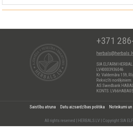
+371 286
herbals@herbals.l
SIA ELFARM HERBA
LV40003936046
Kr. Valdemāra 159, Rī
Rekvizīti norēķiniem:
AS Swedbank HABA
KONTS: LV66HABA05
Saistību atruna
Datu aizsardzības politika
Noteikumi un
All rights reserved | HERBALS.LV | Copyright SI