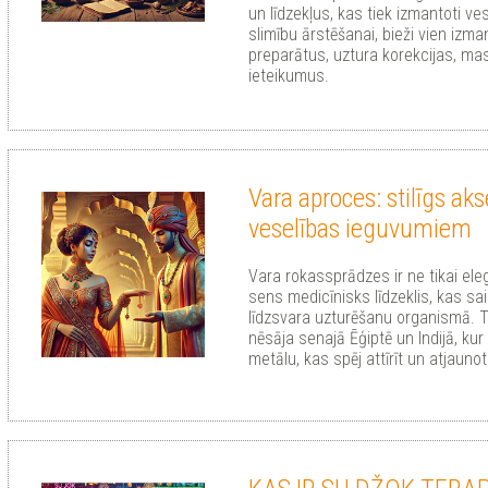
un līdzekļus, kas tiek izmantoti ve
slimību ārstēšanai, bieži vien izm
preparātus, uztura korekcijas, ma
ieteikumus.
Vara aproces: stilīgs ak
veselības ieguvumiem
Vara rokassprādzes ir ne tikai eleg
sens medicīnisks līdzeklis, kas sa
līdzsvara uzturēšanu organismā. Ti
nēsāja senajā Ēģiptē un Indijā, kur
metālu, kas spēj attīrīt un atjauno