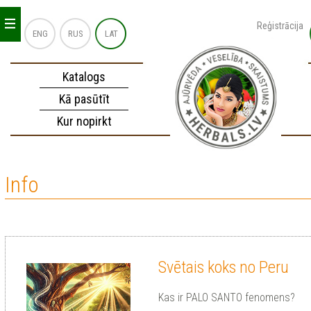
_
_
_
Reģistrācija
ENG
RUS
LAT
Katalogs
Kā pasūtīt
Kur nopirkt
Info
Svētais koks no Peru
Kas ir PALO SANTO fenomens?