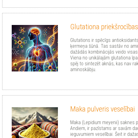
Glutationa priekšrocības
Glutations ir spēcīgs antioksidant
ķermeņa šūnā. Tas sastāv no am
dažādās kombinācijās veido visas
Viena no unikālajām glutationa īpa
spēj to sintezēt aknās, kas nav raks
aminoskābju.
Maka pulveris veselībai
Maka (Lepidium meyenii) saknes p
Andiem, ir pazīstams ar savām d
ieguvumiem veselībai. Šeit ir daž