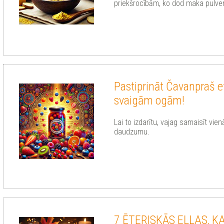
priekšrocībām, ko dod maka pulver
Pastiprināt Čavanpraš ef
svaigām ogām!
Lai to izdarītu, vajag samaisīt vi
daudzumu.
7 ĒTERISKĀS EĻĻAS, K