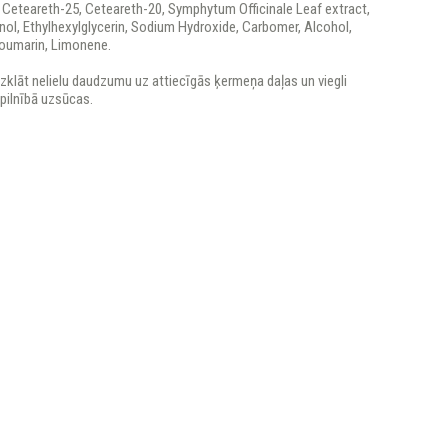
 Ceteareth-25, Ceteareth-20, Symphytum Officinale Leaf extract,
ol, Ethylhexylglycerin, Sodium Hydroxide, Carbomer, Alcohol,
Coumarin, Limonene.
zklāt nelielu daudzumu uz attiecīgās ķermeņa daļas un viegli
 pilnībā uzsūcas.