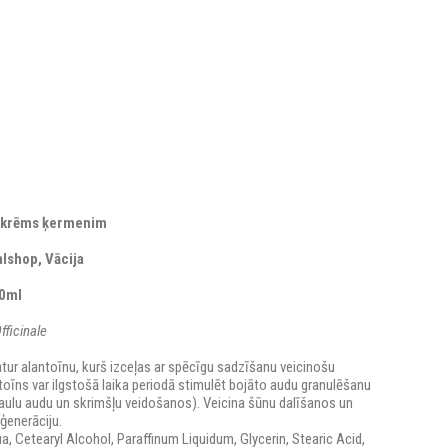
 krēms ķermenim
lshop, Vācija
50ml
ficinale
ur alantoīnu, kurš izceļas ar spēcīgu sadzīšanu veicinošu
toīns var ilgstošā laika periodā stimulēt bojāto audu granulēšanu
aulu audu un skrimšļu veidošanos). Veicina šūnu dalīšanos un
eģenerāciju.
, Cetearyl Alcohol, Paraffinum Liquidum, Glycerin, Stearic Acid,