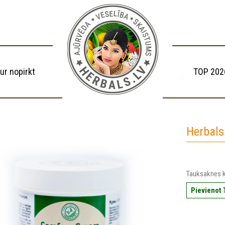
ur nopirkt
TOP 202
Herbal
Tauksaknes 
Pievienot