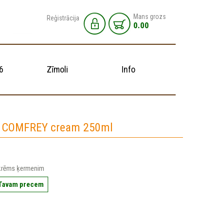
Mans grozs
Reģistrācija
0.00
6
Zīmoli
Info
s COMFREY cream 250ml
krēms ķermenim
 Tavam precem