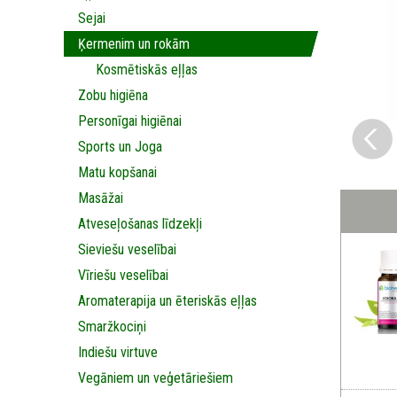
Sejai
Ķermenim un rokām
Kosmētiskās eļļas
Zobu higiēna
Personīgai higiēnai
Sports un Joga
Matu kopšanai
Masāžai
Аtveseļošanas līdzekļi
Sieviešu veselībai
Vīriešu veselībai
Aromaterapija un ēteriskās eļļas
Smaržkociņi
Indiešu virtuve
Vegāniem un veģetāriešiem