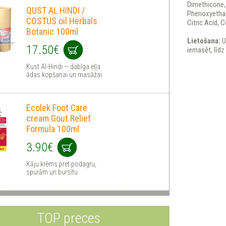
Dimethicone,
QUST AL HINDI /
Phenoxyethan
COSTUS oil Herbals
Citric Acid, 
Botanic 100ml
Lietošana:
U
17.50€
iemasēt, līdz
Kust Al-Hindi — dabīga eļļa
ādas kopšanai un masāžai
Ecolek Foot Care
cream Gout Relief
Formula 100ml
3.90€
Kāju krēms pret podagru,
spurām un bursītu
TOP preces