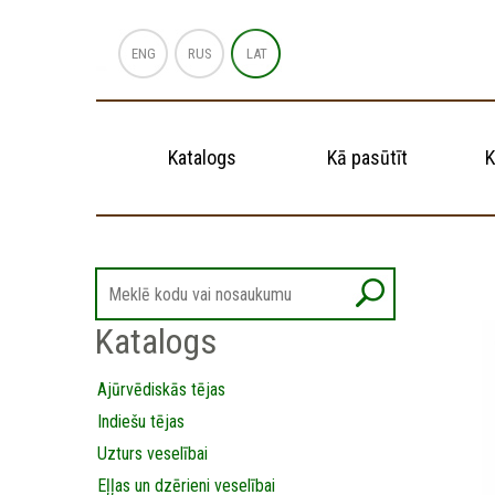
ENG
RUS
LAT
Katalogs
Kā pasūtīt
K
Katalogs
Ajūrvēdiskās tējas
Indiešu tējas
Uzturs veselībai
Eļļas un dzērieni veselībai