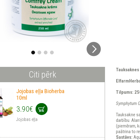
Tauksaknes
Citi pērk
ElfarmHerba
Jojobas eļļa Bioherba
Tilpums: 2
10ml
Symphytum Of
3.90€
Tauksakne sat
Jojobas eļļa
darbību. Alan
(piemēram, k
paātrina to r
Sastāvs:
Aqua