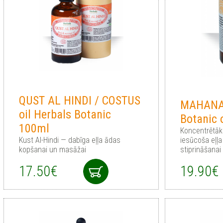
QUST AL HINDI / COSTUS
MAHANA
oil Herbals Botanic
Botanic 
100ml
Koncentrētāka
Kust Al-Hindi — dabīga eļļa ādas
iesūcoša eļļa
kopšanai un masāžai
stiprināšanai
17.50€
19.90€