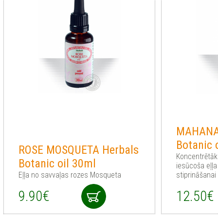
MAHANA
Botanic 
ROSE MOSQUETA Herbals
Koncentrētāka
Botanic oil 30ml
iesūcoša eļļa
Eļļa no savvaļas rozes Mosqueta
stiprināšanai
9.90€
12.50€