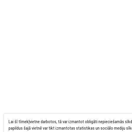
Lai šī tīmekļvietne darbotos, tā var izmantot obligāti nepieciešamās sīk
papildus šajā vietnē var tikt izmantotas statistikas un sociālo mediju sī