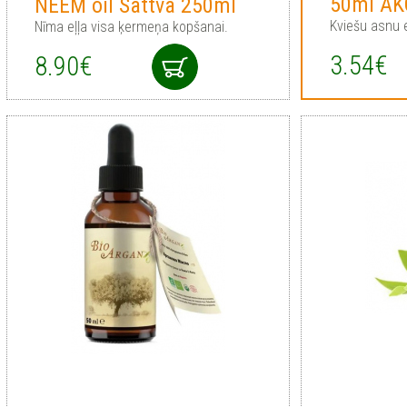
50ml AK
NEEM oil Sattva 250ml
Kviešu asnu e
Nīma eļļa visa ķermeņa kopšanai.
3.54€
8.90€