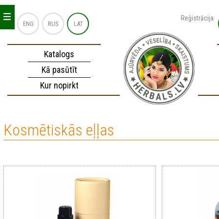
_
_
_
Reģistrācija
ENG
RUS
LAT
Katalogs
Kā pasūtīt
Kur nopirkt
Kosmētiskās eļļas