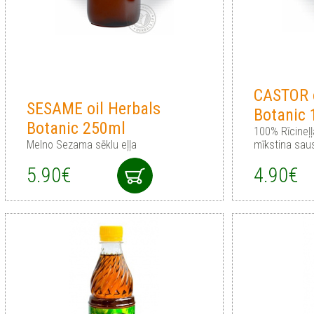
CASTOR o
SESAME oil Herbals
Botanic
Botanic 250ml
100% Rīcineļļ
Melno Sezama sēklu eļļa
mīkstina saus
5.90€
4.90€