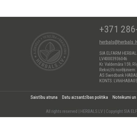
+371 286
herbals@herbals.l
SIA ELFARM HERBA
LV40003936046
Kr. Valdemāra 159, Rī
Rekvizīti norēķiniem:
AS Swedbank HABA
KONTS: LV66HABA05
Saistību atruna
Datu aizsardzības politika
Noteikumi un
All rights reserved | HERBALS.LV | Copyright SI