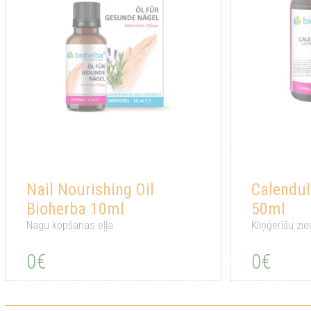
Nail Nourishing Oil
Calendul
Bioherba 10ml
50ml
Nagu kopšanas eļļa
Kliņģerīšu zie
0€
0€