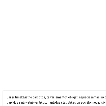
Lai šī tīmekļvietne darbotos, tā var izmantot obligāti nepieciešamās sīk
papildus šajā vietnē var tikt izmantotas statistikas un sociālo mediju sī