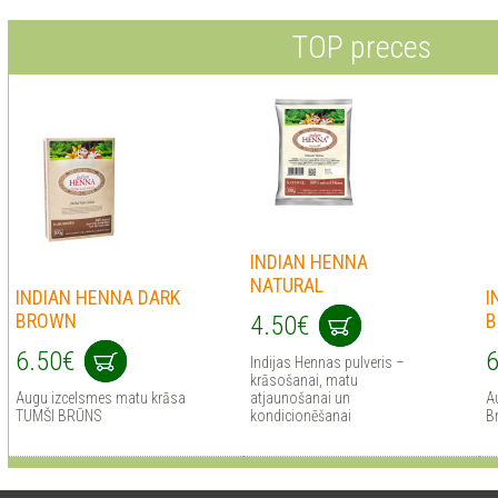
TOP preces
INDIAN HENNA
NATURAL
INDIAN HENNA DARK
I
BROWN
B
4.50€
6.50€
6
Indijas Hennas pulveris –
krāsošanai, matu
Augu izcelsmes matu krāsa
atjaunošanai un
A
TUMŠI BRŪNS
kondicionēšanai
B