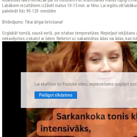
Iedarbības laiks nemazāk par 60 minūtēm.Pēc krāsošanas matus rūpīgi izmazg
Labākiem rezultātiem izžāvēt matus 10-15 min. ar fēnu. Lai iegūtu vēl labāku
palielināt līdz 90-120 minūtēm.
Brīdinājums: Tikai ārīgai lietošanai!
Uzglabāt tumšā, sausā vietā , pie istabas temperatūras. Nepieļaut iekļūšanu ac
nekavējoties izskalot ar ūdeni. Nelietot uz sakairinātas ādas vai ādas, kas l
Lai skatītos šo Youtube video, nepieciešams iespējot soc
Pielāgot sīkdatnes