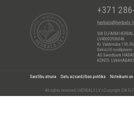
+371 286
herbals@herbals.l
SIA ELFARM HERBA
LV40003936046
Kr. Valdemāra 159, Rī
Rekvizīti norēķiniem:
AS Swedbank HABA
KONTS: LV66HABA05
Saistību atruna
Datu aizsardzības politika
Noteikumi un
All rights reserved | HERBALS.LV | Copyright SI