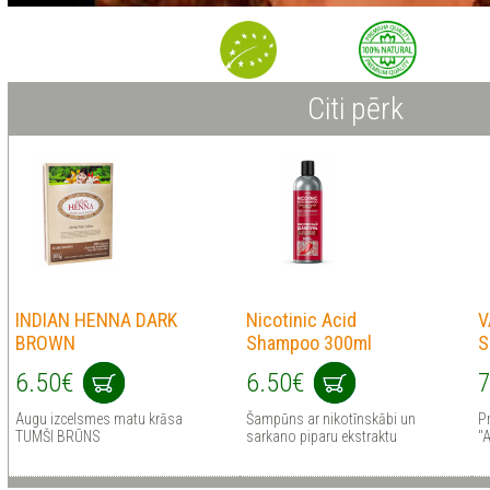
Citi pērk
INDIAN HENNA DARK
Nicotinic Acid
V
BROWN
Shampoo 300ml
S
6.50€
6.50€
7
Augu izcelsmes matu krāsa
Šampūns ar nikotīnskābi un
P
TUMŠI BRŪNS
sarkano piparu ekstraktu
"A