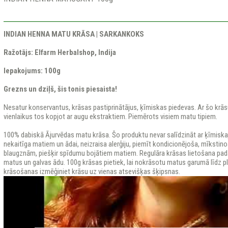
INDIAN HENNA MATU KRĀSA | SARKANKOKS
Ražotājs: Elfarm Herbalshop, Indija
Iepakojums: 100g
Grezns un dziļš, šis tonis piesaista!
Nesatur konservantus, krāsas pastiprinātājus, ķīmiskas piedevas. Ar šo krās
vienlaikus tos kopjot ar augu ekstraktiem. Piemērots visiem matu tipiem.
100% dabiskā Ājurvēdas matu krāsa. Šo produktu nevar salīdzināt ar ķīmiskaj
nekaitīga matiem un ādai, neizraisa alerģiju, piemīt kondicionējoša, mīkstino
blaugznām, piešķir spīdumu bojātiem matiem. Regulāra krāsas lietošana pada
matus un galvas ādu. 100g krāsas pietiek, lai nokrāsotu matus garumā līdz ple
krāsošanas izmēģiniet krāsu uz vienas atsevišķas šķipsnas.