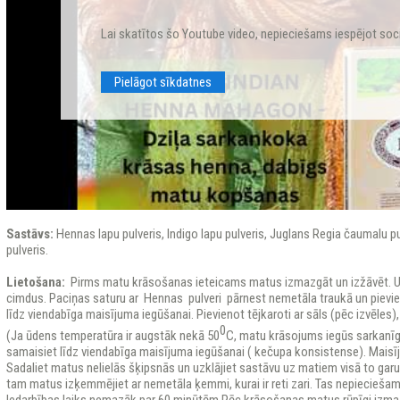
Lai skatītos šo Youtube video, nepieciešams iespējot soc
Pielāgot sīkdatnes
Sastāvs:
Hennas lapu pulveris, Indigo lapu pulveris, Juglans Regia čaumalu pu
pulveris.
Lietošana:
Pirms matu krāsošanas ieteicams matus izmazgāt un izžāvēt. Uz
cimdus. Paciņas saturu ar Hennas pulveri pārnest nemetāla traukā un pievien
līdz viendabīga maisījuma iegūšanai. Pievienot tējkaroti ar sāls (pēc izvēles
0
(Ja ūdens temperatūra ir augstāk nekā 50
C, matu krāsojums iegūs sarkanīgu
samaisiet līdz viendabīga maisījuma iegūšanai ( kečupa konsistense). Maisī
Sadaliet matus nelielās šķipsnās un uzklājiet sastāvu uz matiem visā to ga
tam matus izķemmējiet ar nemetāla ķemmi, kurai ir reti zari. Tas nepieciešams