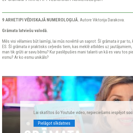
9 ARHETIPI VĒDISKAJĀ NUMEROLOĢIJĀ.
Autore Viktorija Darakova.
Grāmata latviešu valodā.
Mēs visi vēlamies būt laimīgi, lai mūs novērtē un saprot. Šī grāmata ir par 
ES. Šī grāmata ir praktisks ceļvedis tiem, kas meklē atbildes uz jautājumiem,
man tik grūti ar savu bērnu? Kur paslēpušies mani talanti un kā es varu tos p
esmu? Ar ko esmu unikāls?
Lai skatītos šo Youtube video, nepieciešams iespējot soc
Pielāgot sīkdatnes