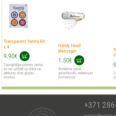
Transparent Yantra Kit
Handy Head
x 4
T
Massager
Y
9.90€
1.50€
6
Сaurspīdīga uzlīmes Jantra,
ko var uzlīmēt uz stikla vai
Atslābina, paceļ
jebkuras citas gludas
garastāvokli, iedarbojas
Сa
virsmas
nomierinoši
J
+371 286
herbals@herbals.l