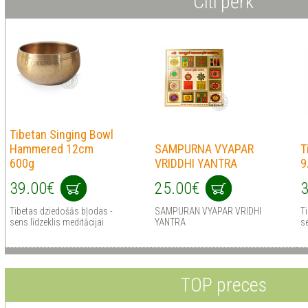
Citi pērk
Tibetan Singing Bowl
Hammered 12cm
SAMPURNA VYAPAR
T
600g
VRIDDHI YANTRA
9
39.00€
25.00€
3
Tibetas dziedošās bļodas -
SAMPURAN VYAPAR VRIDHI
T
sens līdzeklis meditācijai
YANTRA
se
TOP preces