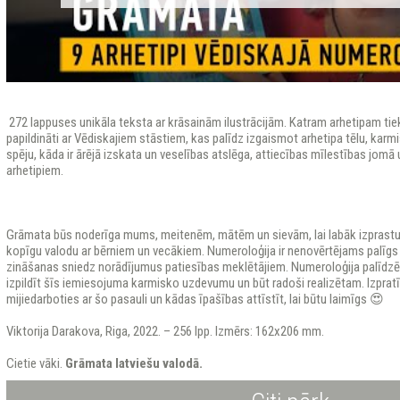
272 lappuses unikāla teksta ar krāsainām ilustrācijām. Katram arhetipam tie
papildināti ar Vēdiskajiem stāstiem, kas palīdz izgaismot arhetipa tēlu, ka
spēju, kāda ir ārējā izskata un veselības atslēga, attiecības mīlestības jomā 
arhetipiem.
Grāmata būs noderīga mums, meitenēm, mātēm un sievām, lai labāk izprastu 
kopīgu valodu ar bērniem un vecākiem. Numeroloģija ir nenovērtējams palīgs
zināšanas sniedz norādījumus patiesības meklētājiem. Numeroloģija palīdzēs
izpildīt šīs iemiesojuma karmisko uzdevumu un būt radoši realizētam. Izpratī
mijiedarboties ar šo pasauli un kādas īpašības attīstīt, lai būtu laimīgs 😍
Viktorija Darakova, Riga, 2022. – 256 lpp. Izmērs: 162x206 mm.
Cietie vāki.
Grāmata latviešu valodā.