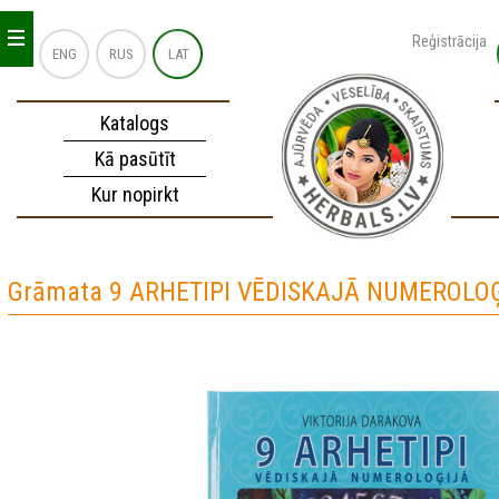
_
_
_
Reģistrācija
ENG
RUS
LAT
Katalogs
Kā pasūtīt
Kur nopirkt
Grāmata 9 ARHETIPI VĒDISKAJĀ NUMEROLO