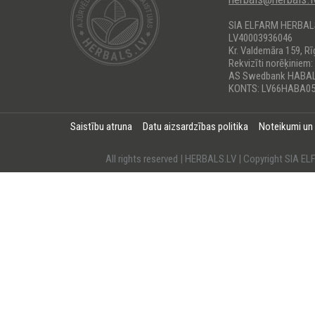
SIA ELFARM HERBA
LV40003936046
Kr. Valdemāra 159, Rī
Rekvizīti norēķiniem:
AS Swedbank HABA
KONTS: LV66HABA05
Saistību atruna
Datu aizsardzības politika
Noteikumi un
All rights reserved | HERBALS.LV | Copyright SI