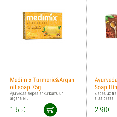
Medimix Turmeric&Argan
Ayurved
oil soap 75g
Soap Hi
Ājurvēdas ziepes ar kurkumu un
Ziepes uz tr
argana eļļu
eļļas bāzes
1.65€
2.90€