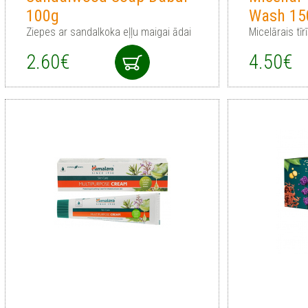
100g
Wash 15
Ziepes ar sandalkoka eļļu maigai ādai
Micelārais tīr
2.60€
4.50€