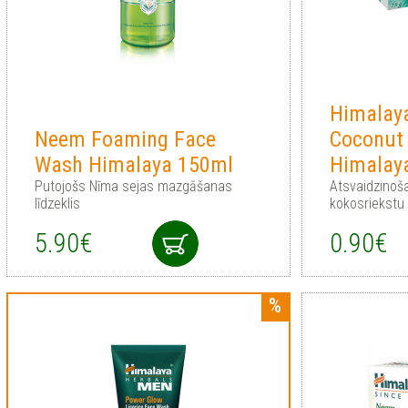
Himalay
Neem Foaming Face
Coconut 
Wash Himalaya 150ml
Himalay
Putojošs Nīma sejas mazgāšanas
Atsvaidzinoš
līdzeklis
kokosriekstu
5.90€
0.90€