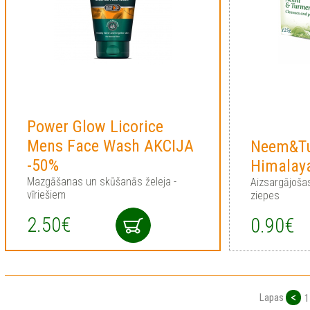
Power Glow Licorice
Mens Face Wash AKCIJA
Neem&Tu
-50%
Himalay
Mazgāšanas un skūšanās želeja -
Aizsargājoša
vīriešiem
ziepes
2.50€
0.90€
<
Lapas
1