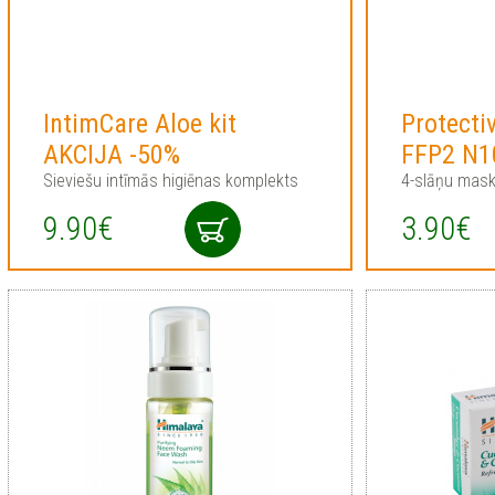
IntimCare Aloe kit
Protecti
AKCIJA -50%
FFP2 N1
Sieviešu intīmās higiēnas komplekts
4-slāņu mask
9.90€
3.90€