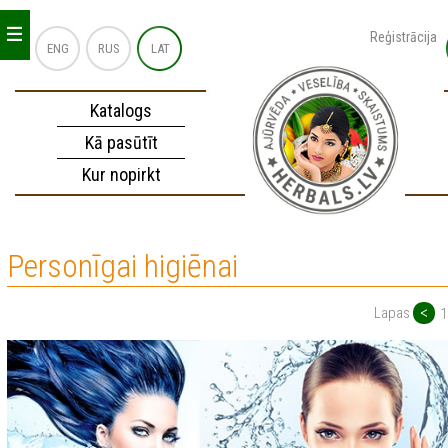
_
_
_
Reģistrācija
ENG
RUS
LAT
Katalogs
Kā pasūtīt
Kur nopirkt
Personīgai higiēnai
<
Lapas
1