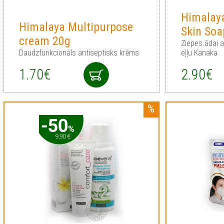
Himalaya
Himalaya Multipurpose
Skin Soa
cream 20g
Ziepes ādai a
Daudzfunkcionāls antiseptisks krēms
eļļu Kanaka
1.70€
2.90€