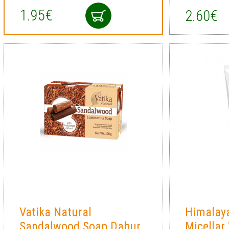
1.95€
2.60€
Vatika Natural
Himalay
Sandalwood Soap Dabur
Micellar