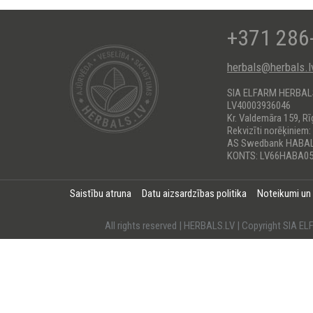
+371 286
herbals@herbals.l
SIA ELFARM HERBA
LV40003936046
Kr. Valdemāra 159, Rī
Rekvizīti norēķiniem:
AS Swedbank HABA
KONTS: LV66HABA05
Saistību atruna
Datu aizsardzības politika
Noteikumi un
All rights reserved | HERBALS.LV | Copyright SI