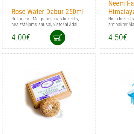
Neem Fa
Rose Water Dabur 250ml
Himalay
Rožūdens. Maigs tīrīšanas līdzeklis,
Nīma līdzekli
neaizstājams sausai, vīstošai ādai
antibakteriāl
4.00€
4.50€