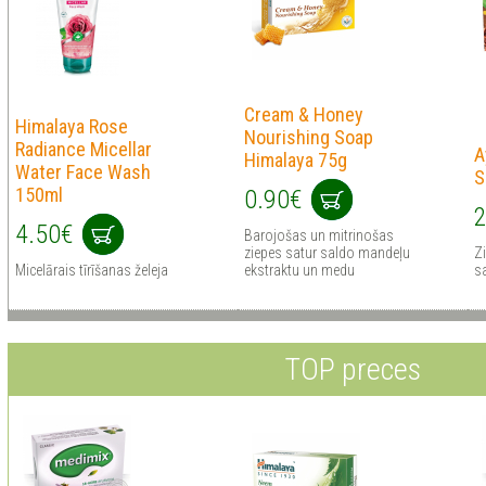
Cream & Honey
Himalaya Rose
Nourishing Soap
Radiance Micellar
A
Himalaya 75g
Water Face Wash
S
150ml
0.90€
2
4.50€
Barojošas un mitrinošas
ziepes satur saldo mandeļu
Zi
Micelārais tīrīšanas želeja
ekstraktu un medu
s
TOP preces