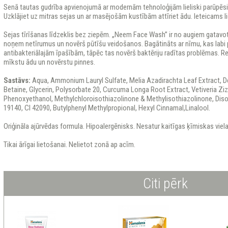
Senā tautas gudrība apvienojumā ar modernām tehnoloģijām lieliski parūpēs
Uzklājiet uz mitras sejas un ar masējošām kustībām attīriet ādu. Ieteicams lie
Sejas tīrīšanas līdzeklis bez ziepēm. „Neem Face Wash” ir no augiem gatavot
noņem netīrumus un novērš pūtīšu veidošanos. Bagātināts ar nīmu, kas labi
antibakteriālajām īpašībām, tāpēc tas novērš baktēriju radītas problēmas. Regul
mīkstu ādu un novērstu pinnes.
Sastāvs:
Aqua, Ammonium Lauryl Sulfate, Melia Azadirachta Leaf Extract, 
Betaine, Glycerin, Polysorbate 20, Curcuma Longa Root Extract, Vetiveria Zi
Phenoxyethanol, Methylchloroisothiazolinone & Methylisothiazolinone, Disod
19140, Cl 42090, Butylphenyl Methylpropional, Hexyl Cinnamal,Linalool.
Oriģināla ajūrvēdas formula. Hipoalergēnisks. Nesatur kaitīgas ķīmiskas viel
Tikai ārīgai lietošanai. Nelietot zonā ap acīm.
Citi pērk