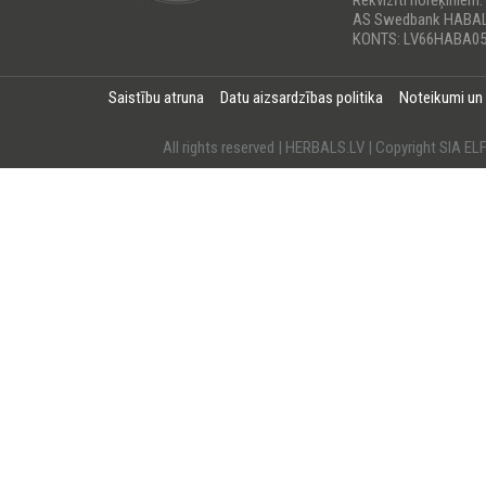
Rekvizīti norēķiniem:
AS Swedbank HABA
KONTS: LV66HABA05
Saistību atruna
Datu aizsardzības politika
Noteikumi un
All rights reserved | HERBALS.LV | Copyright SI