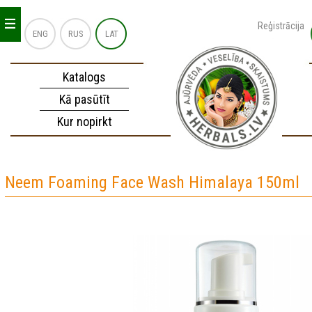
_
_
_
Reģistrācija
ENG
RUS
LAT
Katalogs
Kā pasūtīt
Kur nopirkt
Neem Foaming Face Wash Himalaya 150ml