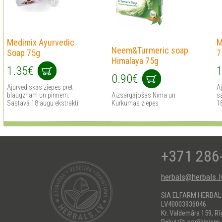
Medimix Ayurvedic
M
Neem&Turmeric soap
Soap 75g
7
Himalaya 75g
1.35€
1
0.90€
Ajurvēdiskās ziepes prēt
Aj
blaugznam un pinnem.
Aizsargājošas Nīma un
sa
Sastavā 18 augu ekstrakti
Kurkumas ziepes
1
+371 286
herbals@herbals.l
SIA ELFARM HERBA
LV40003936046
Kr. Valdemāra 159, Rī