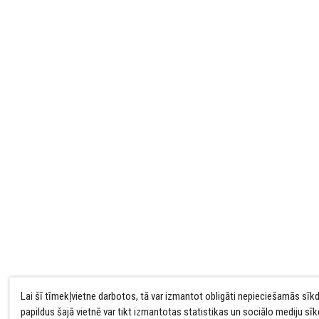
Lai šī tīmekļvietne darbotos, tā var izmantot obligāti nepieciešamās sīk
papildus šajā vietnē var tikt izmantotas statistikas un sociālo mediju sī