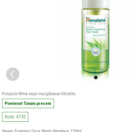
Putojošs Nīma sejas mazgāšanas līdzeklis
Pievienot Tavam precem
Kods: 4735
Neem Foaming Face Wash Himalaya 150ml