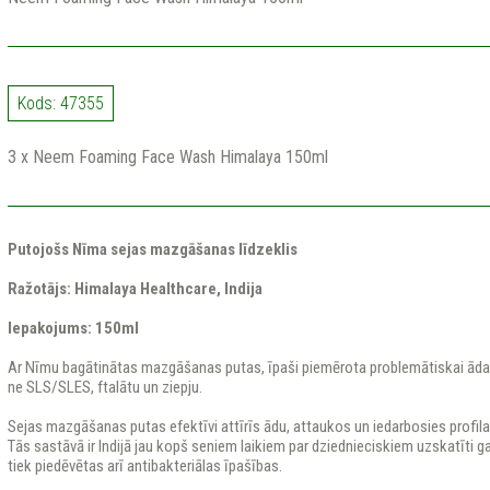
Kods: 47355
3 x Neem Foaming Face Wash Himalaya 150ml
Putojošs Nīma sejas mazgāšanas līdzeklis
Ražotājs: Himalaya Healthcare, Indija
Iepakojums: 150ml
Ar Nīmu bagātinātas mazgāšanas putas, īpaši piemērota problemātiskai ādai
ne SLS/SLES, ftalātu un ziepju.
Sejas mazgāšanas putas efektīvi attīrīs ādu, attaukos un iedarbosies profila
Tās sastāvā ir Indijā jau kopš seniem laikiem par dziednieciskiem uzskatīti 
tiek piedēvētas arī antibakteriālas īpašības.