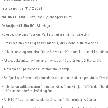
Ieteicams līdz: 31.12.2024
NATURA HOUSE
Purify Hand Hygiene Spray 100ml
Ražotājs: NATURA HOUSE,Itālija
Roku dezinfekcijas līdzeklis. Var lietot arī virsmām un salvetēm
• Drošs dezinfekcijas higiēnisks līdzeklis, 70% alkohola. Tūlītēja tīrība.
• Līdzekli nevajag noskalot. Ērti un ātri var notīrīt rokas, katru reizi, kad tās 
• Ātra uzsūkšanās, nav taukaina, nav sausa, tā atstāj ilgstoši tīru sajūtu.
• Aizsargā ādu, pateicoties F vitamīnam un alvejai
• Ar tējas koka ēterisko eļļu, kas dabiski ir antibakteriāls un pretvīrusu līdzekl
• Dabisks un patīkams aromāts (citronzāles ēteriskā eļļa). Tūlītēja darbība: 
attīrīta un dezodorēta drošai higiēnai.
KĀ LIETOT? Uzsmidzināt uz plaukstām, berzēt līdz pilnīgai izžūšanai.