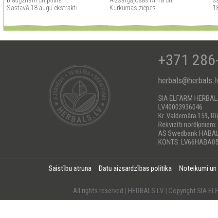
blaugznam un pinnem.
Aizsargājošas Nīma un
sa
Sastavā 18 augu ekstrakti
Kurkumas ziepes
1
+371 286
herbals@herbals.l
SIA ELFARM HERBA
LV40003936046
Kr. Valdemāra 159, Rī
Rekvizīti norēķiniem:
AS Swedbank HABA
KONTS: LV66HABA05
Saistību atruna
Datu aizsardzības politika
Noteikumi un
All rights reserved | HERBALS.LV | Copyright SI