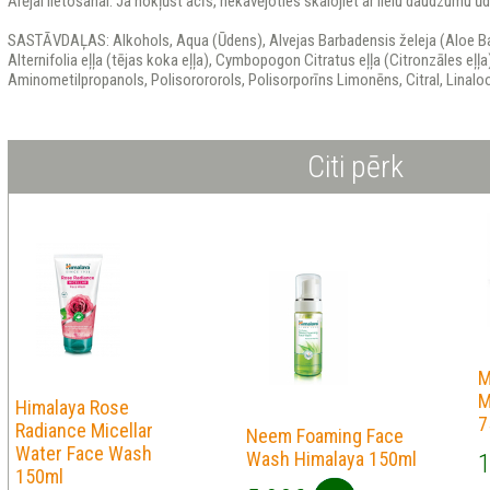
Ārējai lietošanai. Ja nokļūst acīs, nekavējoties skalojiet ar lielu daudzumu ū
SASTĀVDAĻAS: Alkohols, Aqua (Ūdens), Alvejas Barbadensis želeja (Aloe Ba
Alternifolia eļļa (tējas koka eļļa), Cymbopogon Citratus eļļa (Citronzāles eļļa
Aminometilpropanols, Polisorororols, Polisorporīns Limonēns, Citral, Linalool
Citi pērk
M
M
Himalaya Rose
7
Radiance Micellar
Neem Foaming Face
Water Face Wash
Wash Himalaya 150ml
1
150ml