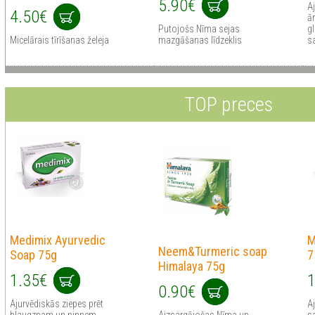
5.90€
A
4.50€
ā
Putojošs Nīma sejas
gl
Micelārais tīrīšanas želeja
mazgāšanas līdzeklis
sa
TOP preces
Medimix Ayurvedic
M
Neem&Turmeric soap
Soap 75g
7
Himalaya 75g
1.35€
1
0.90€
Ajurvēdiskās ziepes prēt
Aj