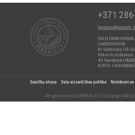
+371 286
herbals@herbals.l
SIA ELFARM HERBA
LV40003936046
Kr. Valdemāra 159, Rī
Rekvizīti norēķiniem:
AS Swedbank HABA
KONTS: LV66HABA05
Saistību atruna
Datu aizsardzības politika
Noteikumi un
All rights reserved | HERBALS.LV | Copyright SI