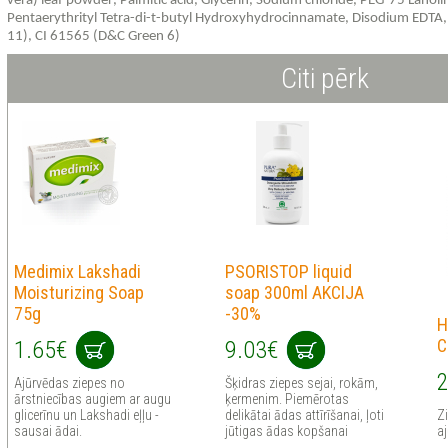
vera
)
leaf
powder
,
Palmitic
acid
,
Glycerin
,
Sodium
chloride
,
PEG
-75
Lanoli
Pentaerythrityl
Tetra
-
di
-
t
-
butyl
Hydroxyhydrocinnamate
, Disodium EDTA,
1
1
), CI 61565 (D&C Green 6)
Citi pērk
Medimix Lakshadi
PSORISTOP liquid
Moisturizing Soap
soap 300ml AKCIJA
75g
-30%
H
C
1.65€
9.03€
2
Ajūrvēdas ziepes no
Šķidras ziepes sejai, rokām,
ārstniecības augiem ar augu
ķermenim. Piemērotas
glicerīnu un Lakshadi eļļu -
delikātai ādas attīrīšanai, ļoti
Zi
sausai ādai.
jūtigas ādas kopšanai
a