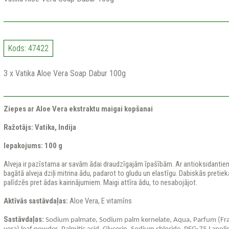
Kods: 47422
3 x Vatika Aloe Vera Soap Dabur 100g
Ziepes ar Aloe Vera ekstraktu maigai kopšanai
Ražotājs: Vatika, Indija
Iepakojums: 100 g
Alveja ir pazīstama ar savām ādai draudzīgajām īpašībām. Ar antioksidantie
bagātā alveja dziļi mitrina ādu, padarot to gludu un elastīgu. Dabiskās pret
palīdzēs pret ādas kairinājumiem. Maigi attīra ādu, to nesabojājot.
Aktīvās sastāvdaļas:
Aloe Vera, E vitamīns
Sastāvdaļas:
Sodium
palmate
,
Sodium
palm
kernelate
,
Aqua
,
Parfum
(
Fr