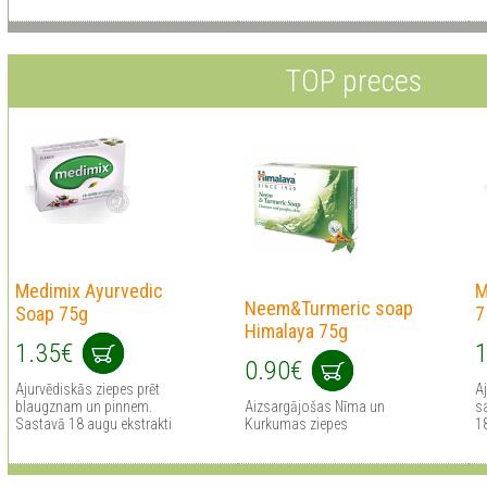
TOP preces
Medimix Ayurvedic
M
Neem&Turmeric soap
Soap 75g
7
Himalaya 75g
1.35€
1
0.90€
Ajurvēdiskās ziepes prēt
Aj
blaugznam un pinnem.
Aizsargājošas Nīma un
sa
Sastavā 18 augu ekstrakti
Kurkumas ziepes
1