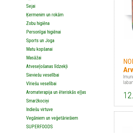
Sejai
Ķermenim un rokām
Zobu higiēna
Personīgai higiēnai
Sports un Joga
Matu kopšanai
Masāžai
NON
Аtveseļošanas līdzekļi
Arv
Sieviešu veselībai
Imuni
laba
Vīriešu veselībai
Aromaterapija un ēteriskās eļļas
12
Smaržkociņi
Indiešu virtuve
Vegāniem un veģetāriešiem
SUPERFOODS