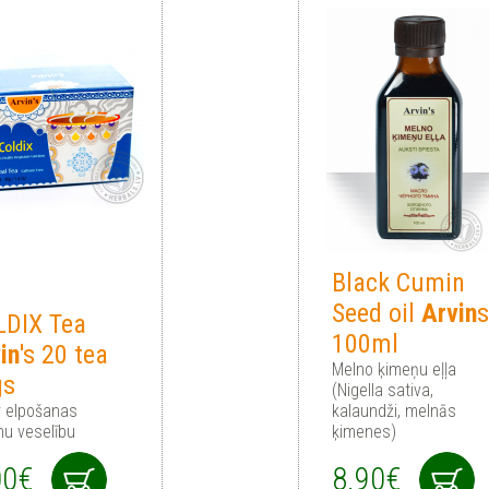
Black Cumin
Seed oil
Arvin
LDIX Tea
100ml
in
's 20 tea
Melno ķimeņu eļļa
gs
(Nigella sativa,
r elpošanas
kalaundži, melnās
nu veselību
ķimenes)
00€
8.90€