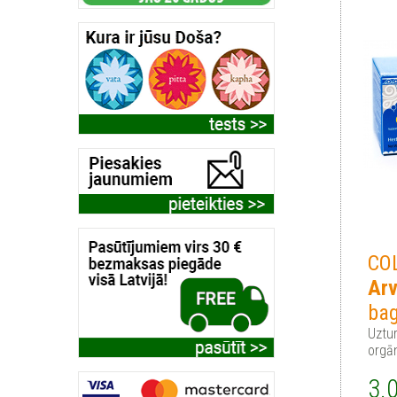
CO
Arv
ba
Uztu
orgā
3.