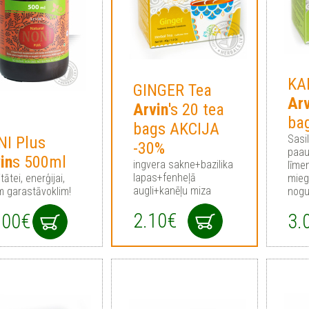
KA
GINGER Tea
Arv
Arvin
's 20 tea
ba
bags AKCIJA
Sasi
I Plus
-30%
paau
in
s 500ml
ingvera sakne+bazilika
līme
lapas+fenheļā
tātei, enerģijai,
mieg
augli+kanēļu miza
m garastāvoklim!
nog
2.10€
.00€
3.