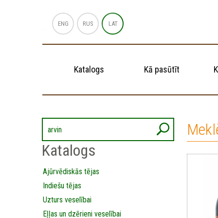
ENG
RUS
LAT
Katalogs
Kā pasūtīt
K
Mekl
Katalogs
Ajūrvēdiskās tējas
Indiešu tējas
Uzturs veselībai
Eļļas un dzērieni veselībai