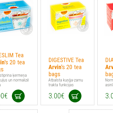
ESLIM Tea
DIGESTIVE Tea
DI
in
's 20 tea
Arvin
's 20 tea
Arv
gs
bags
ba
 stiprina ķermeņa
uļus un normalizē
Atbalsta kuņģa-zarnu
Norm
u
trakta funkcijas
asin
00€
3.00€
3.