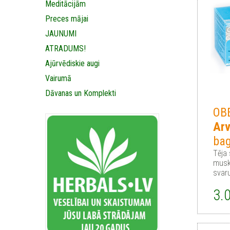
Meditācijām
Preces mājai
JAUNUMI
ATRADUMS!
Ajūrvēdiskie augi
Vairumā
Dāvanas un Komplekti
OB
Arv
ba
Tēja
musk
svar
3.