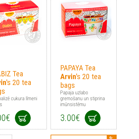
PAPAYA Tea
ABIZ Tea
Arvin
's 20 tea
in
's 20 tea
bags
gs
Papaja uzlabo
alizē cukura līmeni
gremošanu un stiprina
īs
imūnsistēmu
00€
3.00€