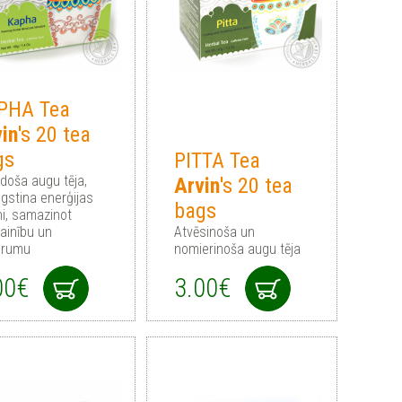
PHA Tea
in
's 20 tea
gs
PITTA Tea
ldoša augu tēja,
Arvin
's 20 tea
gstina enerģijas
bags
ni, samazinot
ainību un
Atvēsinoša un
urumu
nomierinoša augu tēja
00€
3.00€