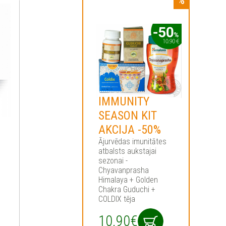
IMMUNITY
SEASON KIT
AKCIJA -50%
Ājurvēdas imunitātes
s
atbalsts aukstajai
sezonai -
Chyavanprasha
Himalaya + Golden
Chakra Guduchi +
COLDIX tēja
10.90€