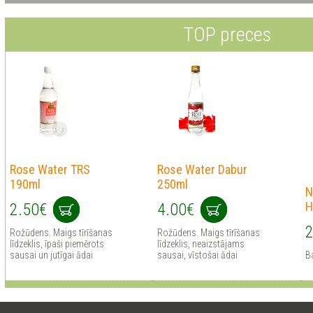
TOP preces
Rose Water TRS
Rose Water Dabur
190ml
250ml
N
H
2.50€
4.00€
2
Rožūdens. Maigs tīrīšanas
Rožūdens. Maigs tīrīšanas
līdzeklis, īpaši piemērots
līdzeklis, neaizstājams
sausai un jutīgai ādai
sausai, vīstošai ādai
B