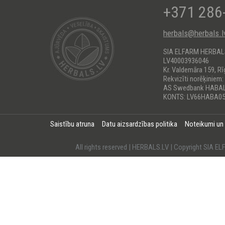
+371 286
herbals@herbals.l
SIA ELFARM HERBA
LV40003936046
Kr. Valdemāra 159, Rī
Rekvizīti norēķiniem:
AS Swedbank HABA
KONTS: LV66HABA05
Saistību atruna
Datu aizsardzības politika
Noteikumi un
All rights reserved | HERBALS.LV | Copyright SI