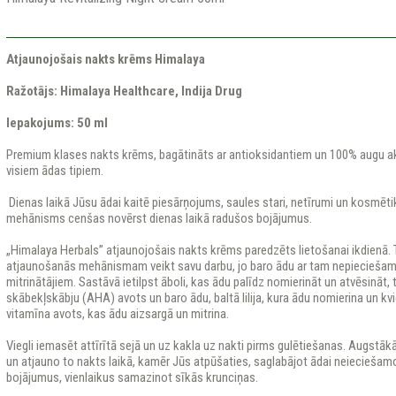
Atjaunojošais nakts krēms Himalaya
Ražotājs: Himalaya Healthcare, Indija Drug
Iepakojums: 50 ml
Premium klases nakts krēms, bagātināts ar antioksidantiem un 100% augu a
visiem ādas tipiem.
Dienas laikā Jūsu ādai kaitē piesārņojums, saules stari, netīrumi un kosmē
mehānisms cenšas novērst dienas laikā radušos bojājumus.
„Himalaya Herbals” atjaunojošais nakts krēms paredzēts lietošanai ikdienā.
atjaunošanās mehānismam veikt savu darbu, jo baro ādu ar tam nepieciešam
mitrinātājiem. Sastāvā ietilpst āboli, kas ādu palīdz nomierināt un atvēsināt, 
skābekļskābju (AHA) avots un baro ādu, baltā lilija, kura ādu nomierina un kv
vitamīna avots, kas ādu aizsargā un mitrina.
Viegli iemasēt attīrītā sejā un uz kakla uz nakti pirms gulētiešanas. Augstāk
un atjauno to nakts laikā, kamēr Jūs atpūšaties, saglabājot ādai neiecieša
bojājumus, vienlaikus samazinot sīkās krunciņas.