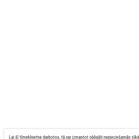
Lai šī tīmekļvietne darbotos, tā var izmantot obligāti nepieciešamās sīk