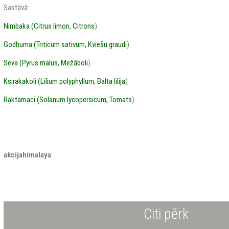
Sastāvā:
Nimbaka (Citrus limon, Citrons
)
Godhuma (Triticum sativum, Kviešu graudi
)
Seva (Pyrus malus, Mežāboli
)
Ksirakakoli (Lilium polyphyllum, Balta lilija
)
Raktamaci (Solanum lycopersicum, Tomats
)
akcijahimalaya
Citi pērk