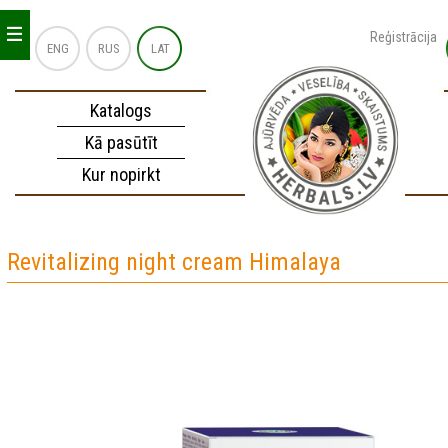
_
_
_
Reģistrācija
ENG
RUS
LAT
Katalogs
Kā pasūtīt
Kur nopirkt
Revitalizing night cream Himalaya