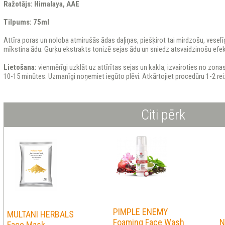
Ražotājs: Himalaya, AAE
Tilpums: 75ml
Attīra poras un noloba atmirušās ādas daļiņas, piešķirot tai mirdzošu, vesel
mīkstina ādu. Gurķu ekstrakts tonizē sejas ādu un sniedz atsvaidzinošu efek
Lietošana:
vienmērīgi uzklāt uz attīrītas sejas un kakla, izvairoties no zon
10-15 minūtes. Uzmanīgi noņemiet iegūto plēvi. Atkārtojiet procedūru 1-2 rei
Citi pērk
PIMPLE ENEMY
MULTANI HERBALS
Foaming Face Wash
N
Face Mask