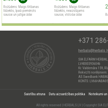
2
Rožūdens. Maigs tīrīšanas
Rožūdens. Maigs tīrīšanas
līdzeklis, īpaši piemērots
līdzeklis, neaizstājams
sausai un jutīgai ādai
sausai, vīstošai ādai
B
+371 286
herbals@herbals.l
SIA ELFARM HERBA
LV40003936046
Kr. Valdemāra 159, Rī
Rekvizīti norēķiniem:
AS Swedbank HABA
KONTS: LV66HABA05
Saistību atruna
Datu aizsardzības politika
Noteikumi un
All rights reserved | HERBALS.LV | Copyright SI