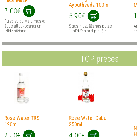
Ayouthveda 100ml
M
7.00€
5.90€
1
Pulverveida Māla maska
ādas attaukošanai un
Sejas mazgāšanas putas
An
izlīdzināšanai
“Palīdzība pret pinnēm”
s
TOP preces
Rose Water TRS
Rose Water Dabur
190ml
250ml
N
H
2.50€
4.00€