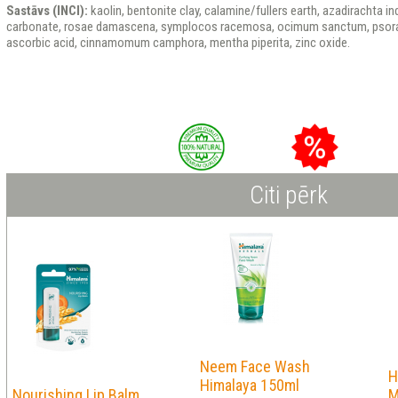
Sastāvs (INCI):
kaolin, bentonite clay, calamine/fullers earth, azadirachta 
carbonate, rosae damascena, symplocos racemosa, ocimum sanctum, psoralea
ascorbic acid, cinnamomum camphora, mentha piperita, zinc oxide.
Citi pērk
Neem Face Wash
H
Himalaya 150ml
Nourishing Lip Balm
M