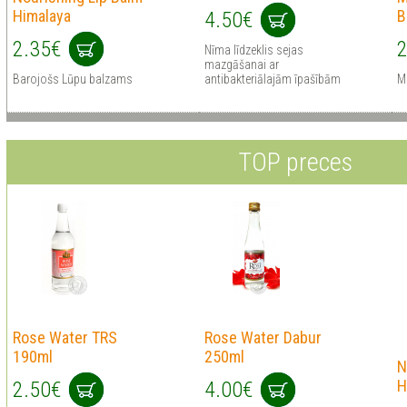
Himalaya
B
4.50€
2.35€
2
Nīma līdzeklis sejas
mazgāšanai ar
Barojošs Lūpu balzams
antibakteriālajām īpašībām
M
TOP preces
Rose Water TRS
Rose Water Dabur
190ml
250ml
N
H
2.50€
4.00€