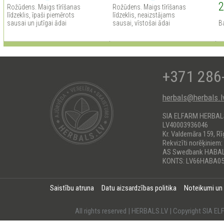
2
Rožūdens. Maigs tīrīšanas
Rožūdens. Maigs tīrīšanas
līdzeklis, īpaši piemērots
līdzeklis, neaizstājams
sausai un jutīgai ādai
sausai, vīstošai ādai
B
+371 286
herbals@herbals.l
SIA ELFARM HERBA
LV40003936046
Kr. Valdemāra 159, Rī
Rekvizīti norēķiniem:
AS Swedbank HABA
KONTS: LV66HABA05
Saistību atruna
Datu aizsardzības politika
Noteikumi un
All rights reserved | HERBALS.LV | Copyright SI