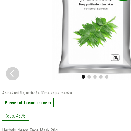
Anibakteriāla, attīroša Nīma sejas maska
Pievienot Tavam precem
Kods: 4575!
Herbals Neem Face Mask 20g