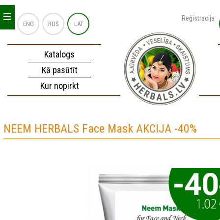
_
_
_
Reģistrācija
ENG
RUS
LAT
Katalogs
Kā pasūtīt
Kur nopirkt
NEEM HERBALS Face Mask AKCIJA -40%