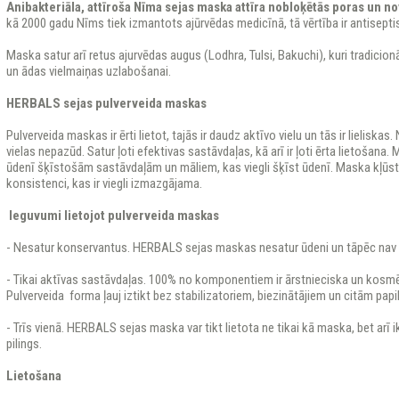
Anibakteriāla, attīroša Nīma sejas maska attīra nobloķētās poras un n
kā 2000 gadu Nīms tiek izmantots ajūrvēdas medicīnā, tā vērtība ir antisepti
Maska satur arī retus ajurvēdas augus (Lodhra, Tulsi, Bakuchi), kuri tradicionāl
un ādas vielmaiņas uzlabošanai.
HERBALS sejas pulverveida maskas
Pulverveida maskas ir ērti lietot, tajās ir daudz aktīvo vielu un tās ir lieliskas
vielas nepazūd. Satur ļoti efektivas sastāvdaļas, kā arī ir ļoti ērta lietošana.
ūdenī šķīstošām sastāvdaļām un māliem, kas viegli šķīst ūdenī. Maska kļūst
konsistenci, kas ir viegli izmazgājama.
Ieguvumi lietojot pulverveida maskas
- Nesatur konservantus. HERBALS sejas maskas nesatur ūdeni un tāpēc nav 
- Tikai aktīvas sastāvdaļas. 100% no komponentiem ir ārstnieciska un kosmē
Pulverveida forma ļauj iztikt bez stabilizatoriem, biezinātājiem un citām pap
- Trīs vienā. HERBALS sejas maska var tikt lietota ne tikai kā maska, bet arī
pilings.
Lietošana