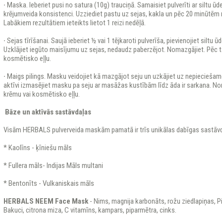
·
Maska. Ieberiet pusi no satura (10g) trauciņā. Samaisiet pulverīti ar siltu ūde
krējumveida konsistenci. Uzziediet pastu uz sejas, kakla un pēc 20 minūtēm rū
Labākiem rezultātiem ieteikts lietot 1 reizi nedēļā.
·
Sejas tīrīšanai. Saujā ieberiet ½ vai 1 tējkaroti pulverīša, pievienojiet siltu 
Uzklājiet iegūto maisījumu uz sejas, nedaudz paberzējot. Nomazgājiet. Pēc t
kosmētisko eļļu.
·
Maigs pilings. Masku veidojiet kā mazgājot seju un uzkājiet uz nepiecieša
aktīvi izmasējiet masku pa seju ar masāžas kustībām līdz āda ir sarkana. No
krēmu vai kosmētisko eļļu.
Bāze un aktīvās sastāvdaļas
Visām HERBALS pulverveida maskām pamatā ir trīs unikālas dabīgas sastāv
* Kaolīns - ķīniešu māls
* Fullera māls- Indijas Māls multani
* Bentonīts - Vulkaniska
HERBALS NEEM
Face Mask
- Nims, magnija karbonāts, rožu ziedlapiņas, Pik
Bakuci, citrona miza, C vitamīns, kampars, piparmētra, cinks.