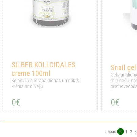
SILBER KOLLOIDALES
Snail ge
creme 100ml
Gels ar glieme
Koloidālā sudraba dienas un nakts
mitrinošu, no
krēms ar olīveļļu
pretnovecoša
0€
0€
<
Lapas
1
2
3