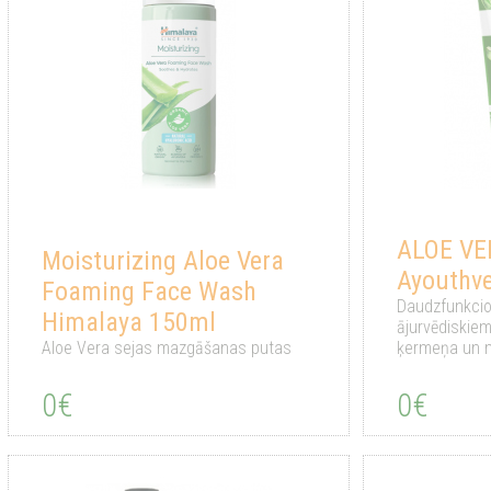
ALOE VE
Moisturizing Aloe Vera
Ayouthv
Foaming Face Wash
Daudzfunkcion
Himalaya 150ml
ājurvēdiskie
Aloe Vera sejas mazgāšanas putas
ķermeņa un 
0€
0€