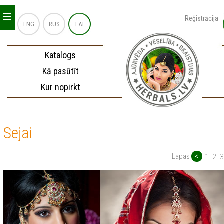
_
_
_
Reģistrācija
ENG
RUS
LAT
Katalogs
Kā pasūtīt
Kur nopirkt
Sejai
<
Lapas
1
2
3