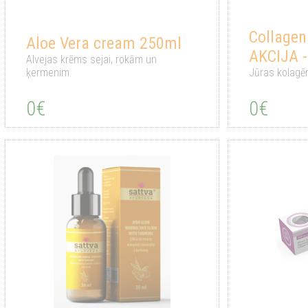
Collage
Aloe Vera cream 250ml
AKCIJA 
Alvejas krēms sejai, rokām un
ķermenim
Jūras kolagē
0€
0€