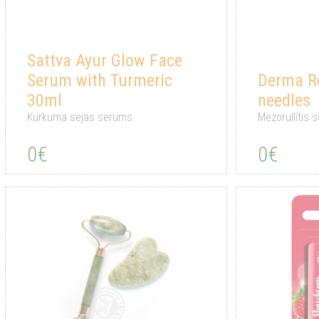
Sattva Ayur Glow Face
Serum with Turmeric
Derma Ro
30ml
needles
Kurkuma sejas serums
Mezorullītis s
0€
0€