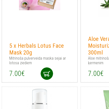
Aloe Ve
5 x Herbals Lotus Face
Moisturi
Mask 20g
300ml
Mitrinoša pulverveida maska sejai ar
Aloe mitrinoš
lotosa ziediem
ķermenim
7.00€
7.00€