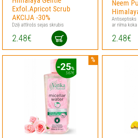
Himalaya Gentle
Neem Pu
Exfol.Apricot Scrub
Himalay
AKCIJA -30%
Antiseptisks 
Dziļi attīrošs sejas skrubis
ar nīma koka 
2.48€
2.48€