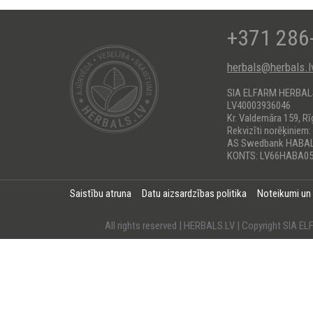
+371 286
herbals@herbals.l
SIA ELFARM HERBA
LV40003936046
Kr. Valdemāra 159, Rī
Rekvizīti norēķiniem:
AS Swedbank HABA
KONTS: LV66HABA05
Saistību atruna
Datu aizsardzības politika
Noteikumi un
All rights reserved | HERBALS.LV | Copyright SI