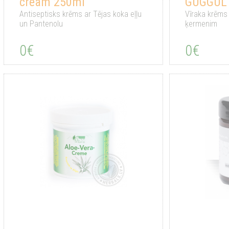
cream 250ml
GUGGUL
Antiseptisks krēms ar Tējas koka eļļu
Vīraka krēms 
un Pantenolu
ķermenim
0€
0€