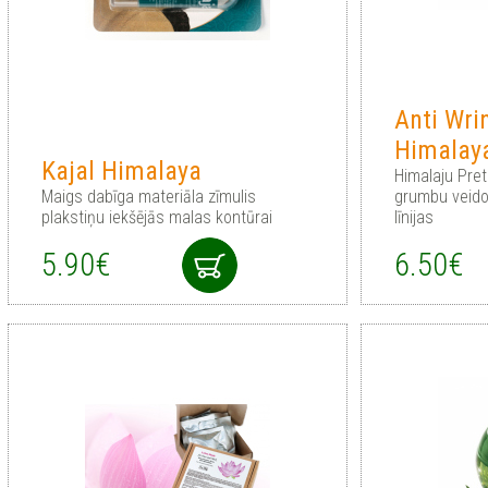
Anti Wri
Himalay
Kajal Himalaya
Himalaju Pre
Maigs dabīga materiāla zīmulis
grumbu veidoš
plakstiņu iekšējās malas kontūrai
līnijas
5.90€
6.50€