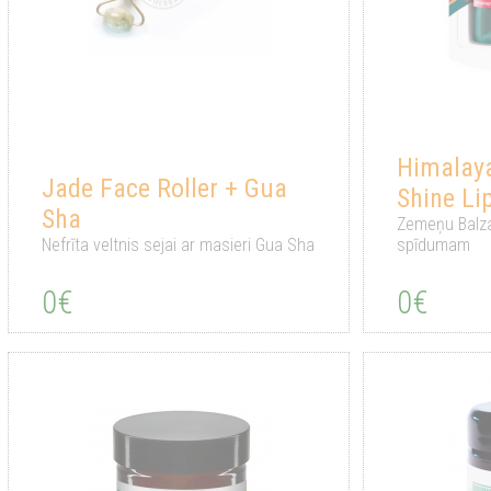
Himalaya
Jade Face Roller + Gua
Shine Li
Sha
Zemeņu Balza
Nefrīta veltnis sejai ar masieri Gua Sha
spīdumam
0€
0€