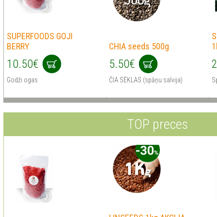
SUPERFOODS GOJI
S
BERRY
CHIA seeds 500g
1
10.50€
5.50€
2
Godži ogas
ČIA SĒKLAS (spāņu salvija)
Sp
TOP preces