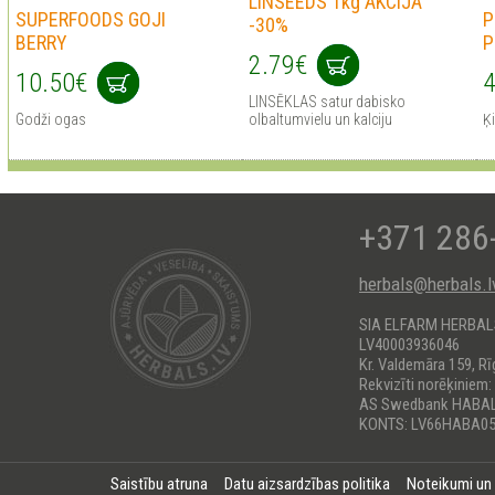
LINSEEDS 1kg AKCIJA
SUPERFOODS GOJI
P
-30%
BERRY
P
2.79€
10.50€
4
LINSĒKLAS satur dabisko
Godži ogas
olbaltumvielu un kalciju
Ķi
+371 286
herbals@herbals.l
SIA ELFARM HERBA
LV40003936046
Kr. Valdemāra 159, Rī
Rekvizīti norēķiniem:
AS Swedbank HABA
KONTS: LV66HABA05
Saistību atruna
Datu aizsardzības politika
Noteikumi un