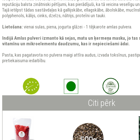
reputāciju balsta zinātniski pētījumi, kas pierādījuši, ka tā veicina veselīgu
Tajā ietilpst tādas sastāvdaļas kā gallijskābe, ellagskābe, ābolskābe, mucīnskā
polyphenols, kālijs, cinks, dzelzs, nātrijs, proteīni un tauki.
Lietošana:
vienai sulas, piena, jogurta glāzei - 1 tējkarote amlas pulvera.
Indijā Amlas pulveri izmanto kā sejas, matu un ķermeņa masku, jo tas
vitamīnu un mikroelementu daudzumu, kas ir nepieciešami ādai.
Pasta, kas pagatavota no pulvera maigi attīra audus, izvada toksīnus, pastipr
pretiekaisuma iedarbību.
Citi pērk