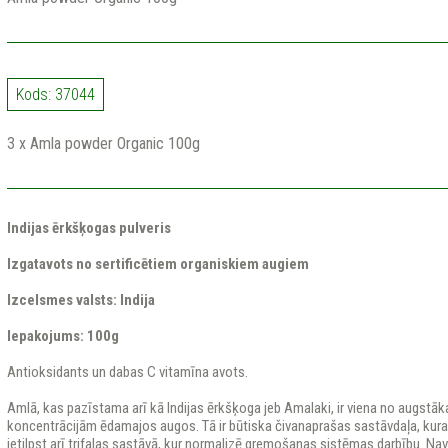
Kods: 37044
3 x Amla powder Organic 100g
Indijas ērkšķogas pulveris
Izgatavots no sertificētiem organiskiem augiem
Izcelsmes valsts: Indija
Iepakojums: 100g
Antioksidants un dabas C vitamīna avots.
Amlā, kas pazīstama arī kā Indijas ērkšķoga jeb Amalaki, ir viena no augstā
koncentrācijām ēdamajos augos. Tā ir būtiska čivanaprašas sastāvdaļa, kura
ietilpst arī trifalas sastāvā, kur normalizē gremošanas sistēmas darbību. N