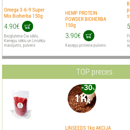
B
Omega 3-6-9 Super
p
HEMP PROTEIN
Mix Bioherba 150g
s
POWDER BIOHERBA
150g
4.90€
5
3.90€
Bezgluteina Čia sēklu,
P
Kanepju sēklu un Linsēkļu
sa
maisījums, pulveris
Kaņepju proteina pulveris
a
TOP preces
LINSEEDS 1kg AKCIJA