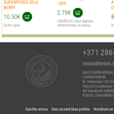
SUPERFOODS GOJI
A
-30%
BERRY
O
2.79€
10.50€
8
LINSĒKLAS satur dabisko
Godži ogas
olbaltumvielu un kalciju
In
+371 286
herbals@herbals.l
SIA ELFARM HERBA
LV40003936046
Kr. Valdemāra 159, Rī
Rekvizīti norēķiniem:
AS Swedbank HABA
KONTS: LV66HABA05
Saistību atruna
Datu aizsardzības politika
Noteikumi un