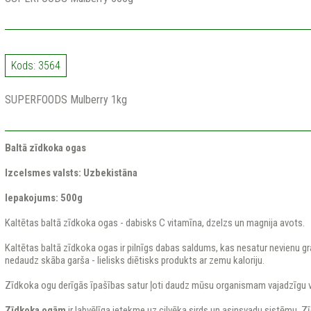
Kods: 3564
SUPERFOODS Mulberry 1kg
Baltā zīdkoka ogas
Izcelsmes valsts: Uzbekistāna
Iepakojums: 500g
Kaltētas baltā zīdkoka ogas - dabisks C vitamīna, dzelzs un magnija avots.
Kaltētas baltā zīdkoka ogas ir pilnīgs dabas saldums, kas nesatur nevienu g
nedaudz skāba garša - lielisks diētisks produkts ar zemu kaloriju.
Zīdkoka ogu derīgās īpašības satur ļoti daudz mūsu organismam vajadzīgu v
Zīdkoka ogām
ir labvēlīga ietekme uz cilvēka sirds un asinsvadu sistēmu. Zī