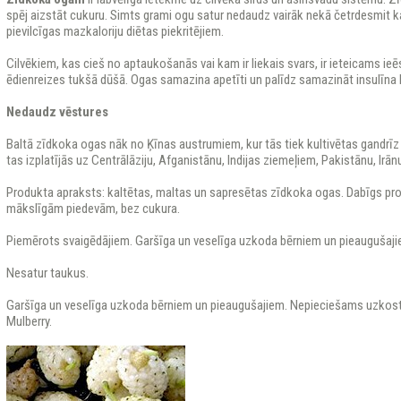
spēj aizstāt cukuru. Simts grami ogu satur nedaudz vairāk nekā četrdesmit k
pievilcīgas mazkaloriju diētas piekritējiem.
Cilvēkiem, kas cieš no aptaukošanās vai kam ir liekais svars, ir ieteicams i
ēdienreizes tukšā dūšā. Ogas samazina apetīti un palīdz samazināt insulīna l
Nedaudz vēstures
Baltā zīdkoka ogas nāk no Ķīnas austrumiem, kur tās tiek kultivētas gandrī
tas izplatījās uz Centrālāziju, Afganistānu, Indijas ziemeļiem, Pakistānu, Irā
Produkta apraksts: kaltētas, maltas un sapresētas zīdkoka ogas. Dabīgs pr
mākslīgām piedevām, bez cukura.
Piemērots svaigēdājiem. Garšīga un veselīga uzkoda bērniem un pieaugušaji
Nesatur taukus.
Garšīga un veselīga uzkoda bērniem un pieaugušajiem. Nepieciešams uzkost, 
Mulberry.