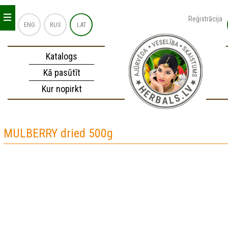
_
_
_
Reģistrācija
ENG
RUS
LAT
Katalogs
Kā pasūtīt
Kur nopirkt
MULBERRY dried 500g