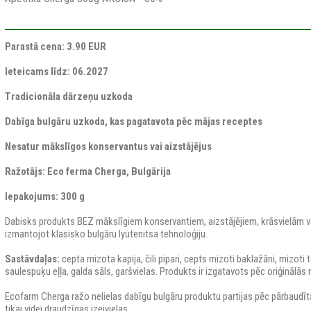
Parastā cena: 3.90 EUR
Ieteicams līdz: 06.2027
Tradicionāla dārzeņu uzkoda
Dabīga bulgāru uzkoda, kas pagatavota pēc mājas receptes
Nesatur mākslīgos konservantus vai aizstājējus
Ražotājs: Eco ferma Cherga, Bulgārija
Iepakojums: 300 g
Dabisks produkts BEZ mākslīgiem konservantiem, aizstājējiem, krāsvielām va
izmantojot klasisko bulgāru lyutenitsa tehnoloģiju.
Sastāvdaļas:
cepta mizota kapija, čili pipari, cepts mizoti baklažāni, mizoti 
saulespuķu eļļa, galda sāls, garšvielas. Produkts ir izgatavots pēc oriģinālās
Ecofarm Cherga ražo nelielas dabīgu bulgāru produktu partijas pēc pārbaud
tikai videi draudzīgas izejvielas.