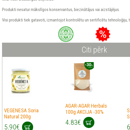
Produkti nesatur mākslīgos konservantus, biezinātājus vai aizstājējus.
Visi produkti tiek gatavoti, izmantojot kontrolētu un sertificētu tehnoloģiju, t
Citi pērk
AGAR-AGAR Herbals
VEGENESA Soria
S
100g AKCIJA -30%
Natural 200g
S
4.83€
5.90€
6