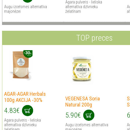
Agara pulveris - lieliska
Augu izcelsmes alternatīva
alternatīva dzīvnieku
A
majonēzei
želatīnam
al
TOP preces
AGAR-AGAR Herbals
VEGENESA Soria
S
100g AKCIJA -30%
Natural 200g
S
4.83€
5.90€
6
Agara pulveris - lieliska
alternatīva dzīvnieku
Augu izcelsmes alternatīva
A
želatīnam
majonēzei
al