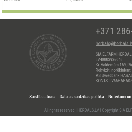
+371 286
herbals@herbals.l
SIA ELFARM HERBA
LV40003936046
Kr. Valdemāra 159, Rī
Rekvizīti norēķiniem:
AS Swedbank HABA
KONTS: LV66HABA05
Saistību atruna
Datu aizsardzības politika
Noteikumi un
All rights reserved | HERBALS.LV | Copyright SI