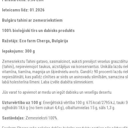
Ieteicams līdz: 01.2026
Bulgāru tahini ar zemesriekstiem
100% bioloģiski tīrs un dabisks produkts
Ražotājs: Eco farm Cherga, Bulgārija
Iepakojums: 300 g
Zemesriekstu Tahini gatavo, sasmalcinot, auksti presējot veselus grauzdētus
(tahini), nepievienojot taukus, aizstājējus vai konservantus. Unikāla lazdu ri
vitamīna, tiamīna, magnija un šķiedrvielu avots. Gandrīz 90 procenti lazdu ri
nepiesātināti, kas palīdz cīnīties ar sirds un asinsvadu slimībām, samazina sli
labā holesterīna līmeni. Laba izvēle diabēta slimniekiem.
Jūs varat to apvienot ar medu un iegūt dabisku un veselīgu desertu.
Uzturvērtība uz 100 g:
Enerģētiskā vērtība 100 g: 675 kcal/2795 kJ, tauki 59
ogļhidrāti 18,6 g (no tiem cukuri 4,4 g), olbaltumvielas 15 g, sāls 1,3 g.
Sastāvdaļas:
Zemesrieksti 100%.