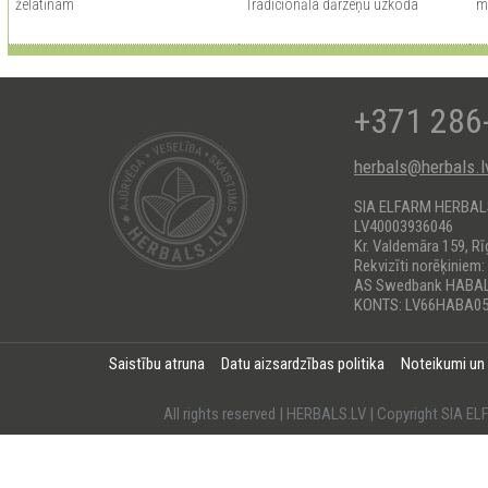
želatīnam
Tradicionāla dārzeņu uzkoda
m
+371 286
herbals@herbals.l
SIA ELFARM HERBA
LV40003936046
Kr. Valdemāra 159, Rī
Rekvizīti norēķiniem:
AS Swedbank HABA
KONTS: LV66HABA05
Saistību atruna
Datu aizsardzības politika
Noteikumi un
All rights reserved | HERBALS.LV | Copyright SI