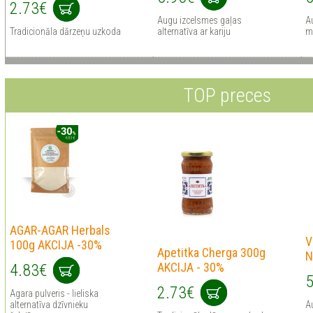
2.73€
Augu izcelsmes gaļas
Au
Tradicionāla dārzeņu uzkoda
alternatīva ar kariju
m
TOP preces
AGAR-AGAR Herbals
V
100g AKCIJA -30%
Apetitka Cherga 300g
N
AKCIJA - 30%
4.83€
5
2.73€
Agara pulveris - lieliska
alternatīva dzīvnieku
Au