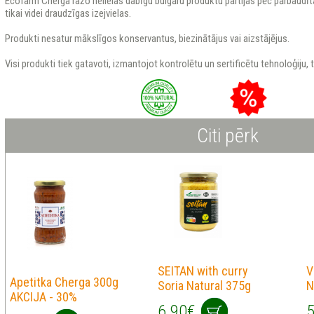
Ecofarm Cherga ražo nelielas dabīgu bulgāru produktu partijas pēc pārbaud
tikai videi draudzīgas izejvielas.
Produkti nesatur mākslīgos konservantus, biezinātājus vai aizstājējus.
Visi produkti tiek gatavoti, izmantojot kontrolētu un sertificētu tehnoloģiju, t
Citi pērk
SEITAN with curry
V
Apetitka Cherga 300g
Soria Natural 375g
N
AKCIJA - 30%
6.90€
5