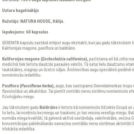
Uztura bagatinātājs
Ražotājs: NATURA HOUSE, Itālija.
Iepakojums: 60 kapsulas
SERENITA kapsulu sastāvā ietilpst augu ekstrakti, kuri jau gadu tūkstošiem t
Kalifornijas magone, pasiflora un baldriāns.
Kalifornijas magone (
Eschscholzia californica
),
pazīstama arī kā zelta mag
medicīnā tiek lietota daudzās pasaules valstīs. Tā satur lielu daudzumu vita
taukskābes, magniju un dzelzs sāļus. Ārstniecības augu speciālisti piedēvē
nomierinošu iedarbību.
Pasiflora (
Passiflorae herba
),
augs, kas sastopams Dienvidamerikas tropu 
flavonoīdus un alkaloīdus. Tai piemīt centrālo nervu sistēmu nomierinošs efek
fizioloģisku miegu.
Jau tūkstošiem gadu
Baldriāns
ir lietots kā nomierinošs līdzeklis Eiropā un 
to lieto, lai novērstu bezmiegu un trauksmi, jo tas veicina veselīgu miegu. Bal
normāla miega kvalitāti, tā galvenā aktīvā sastāvdaļa, valerīnskābe, veicin
koncentrācijas palielināšanās samazina centrālās nervu sistēmas aktivitāti
trīskārša iedarbība.