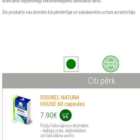
Ieteicams nepārsniegt rekomendējamo diennakts devu.
Šis produkts nav domāts kā pilnvērtīga un sabalansēta uztura aizvietotājs.
Citi pērk
IODOKEL NATURA
HOUSE 60 capsules
7.90€
Pūšļu fuka lapoņa ekstrakts
- dabīgs joda, algīnskābes
un fukoidāna avots