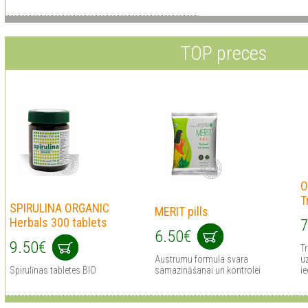
TOP preces
O
T
SPIRULINA ORGANIC
MERIT pills
Herbals 300 tablets
7
6.50€
9.50€
Tr
Austrumu formula svara
uz
Spirulīnas tabletes BIO
samazināšanai un kontrolei
ie