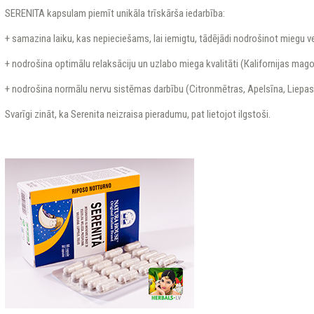
SERENITA kapsulam piemīt unikāla trīskārša iedarbība:
+ samazina laiku, kas nepieciešams, lai iemigtu, tādējādi nodrošinot miegu ve
+ nodrošina optimālu relaksāciju un uzlabo miega kvalitāti (Кalifornijas mag
+ nodrošina normālu nervu sistēmas darbību (Citronmētras, Apelsīna, Liepas
Svarīgi zināt, ka Serenita neizraisa pieradumu, pat lietojot ilgstoši.