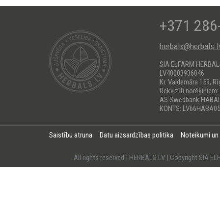
+371 286
herbals@herbals.l
SIA ELFARM HERBA
LV40003936046
Kr. Valdemāra 159, Rī
Rekvizīti norēķiniem:
AS Swedbank HABA
KONTS: LV66HABA05
Saistību atruna
Datu aizsardzības politika
Noteikumi un
All rights reserved | HERBALS.LV | Copyright SI