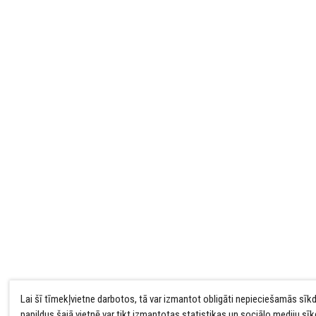
Lai šī tīmekļvietne darbotos, tā var izmantot obligāti nepieciešamās sīk
papildus šajā vietnē var tikt izmantotas statistikas un sociālo mediju sī