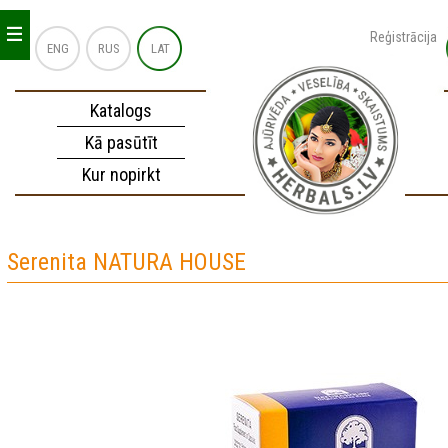
_
_
_
Reģistrācija
ENG
RUS
LAT
Katalogs
Kā pasūtīt
Kur nopirkt
Serenita NATURA HOUSE