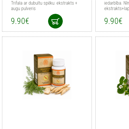
Trifala ar dubultu spēku: ekstrakts +
iedarbība. Nī
augu pulveris
ekstrakts+lap
9.90€
9.90€