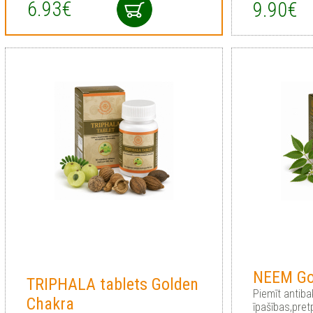
6.93€
9.90€
NEEM Go
TRIPHALA tablets Golden
Piemīt antiba
Chakra
īpašības,pret