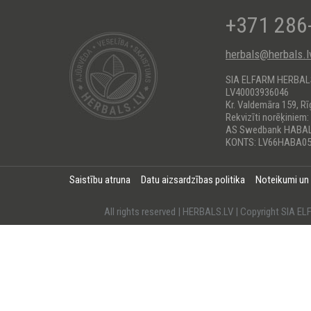
+371 286
herbals@herbals.l
SIA ELFARM HERBA
LV40003936046
Kr. Valdemāra 159, Rī
Rekvizīti norēķiniem:
AS Swedbank HABA
KONTS: LV66HABA05
Saistību atruna
Datu aizsardzības politika
Noteikumi un
All rights reserved | HERBALS.LV | Copyright SI