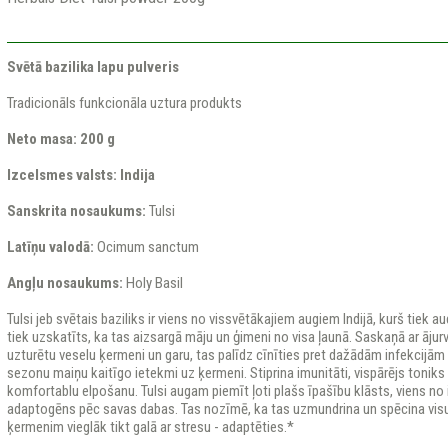
Svētā bazilika lapu pulveris
Tradicionāls funkcionāla uztura produkts
Neto masa: 200 g
Izcelsmes valsts: Indija
Sanskrita nosaukums:
Tulsi
Latīņu valodā:
Ocimum sanctum
Angļu nosaukums:
Holy Basil
Tulsi jeb svētais baziliks ir viens no vissvētākajiem augiem Indijā, kurš tiek a
tiek uzskatīts, ka tas aizsargā māju un ģimeni no visa ļaunā. Saskaņā ar ājurvēd
uzturētu veselu ķermeni un garu, tas palīdz cīnīties pret dažādām infekcijām
sezonu maiņu kaitīgo ietekmi uz ķermeni. Stiprina imunitāti, vispārējs toniks
komfortablu elpošanu. Tulsi augam piemīt ļoti plašs īpašību klāsts, viens no i
adaptogēns pēc savas dabas. Tas nozīmē, ka tas uzmundrina un spēcina vis
ķermenim vieglāk tikt galā ar stresu - adaptēties.*