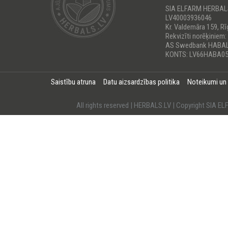
SIA ELFARM HERBA
LV40003936046
Kr. Valdemāra 159, Rī
Rekvizīti norēķiniem:
AS Swedbank HABA
KONTS: LV66HABA05
Saistību atruna
Datu aizsardzības politika
Noteikumi un
All rights reserved | HERBALS.LV | Copyright SI