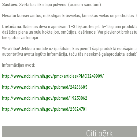
Sastāvs:
Svētā bazilika lapu pulveris (ocinum sanctum).
Nesatur konservantus, mākslīgas krāsvielas, ķīmiskas vielas un pesticīdus.
Lietošana:
Ikdienas deva ir apmēram 1–3 tējkarotes jeb 5–15 grami produkta 
dažādos piena un sulu kokteiļos, smūtijos, dzērienos. Var pievienot brokast
biezputrai vai kinojai.
*Ievērībai! Jebkura norāde uz īpašībām, kas piemīt šajā produktā esošajām ak
autoritatīvu avotu iegūto informāciju, taču tās nesekmē galaprodukta iedarb
Informācijas avoti:
http://www.ncbi.nlm.nih.gov/pmc/articles/PMC3249909/
http://www.ncbi.nlm.nih.gov/pubmed/24266685
http://www.ncbi.nlm.nih.gov/pubmed/19253862
http://www.ncbi.nlm.nih.gov/pubmed/25624701
Citi pērk