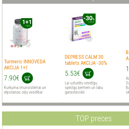
B
DEPRESS CALM 30
A
Turmeric INNOVEDA
tablets AKCIJA -30%
AKCIJA 1+1
1
5.53€
7.90€
A
Lai uzturētu veselīgu,
S
Kurkuma imunsistēmai un
spēcīgu ķermeni un labu
Ba
elpošanas ceļu veselībai
garastāvokli
s
TOP preces