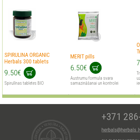
O
T
SPIRULINA ORGANIC
MERIT pills
Herbals 300 tablets
7
6.50€
9.50€
Tr
Austrumu formula svara
uz
Spirulīnas tabletes BIO
samazināšanai un kontrolei
ie
+371 286
herbals@herbals.l