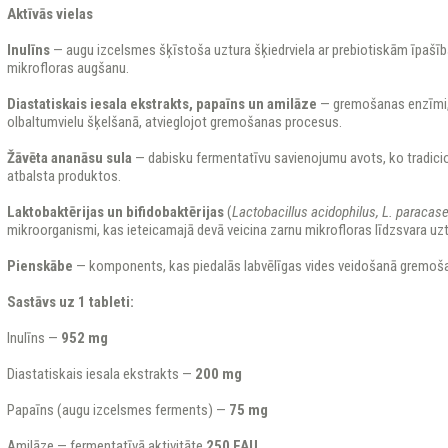
Aktīvās vielas
Inulīns
— augu izcelsmes šķīstoša uztura šķiedrviela ar prebiotiskām īpašīb
mikrofloras augšanu.
Diastatiskais iesala ekstrakts, papaīns un amilāze
— gremošanas enzīmi, 
olbaltumvielu šķelšanā, atvieglojot gremošanas procesus.
Žāvēta ananāsu sula
— dabisku fermentatīvu savienojumu avots, ko tradic
atbalsta produktos.
Laktobaktērijas un bifidobaktērijas
(
Lactobacillus acidophilus, L. paracase
mikroorganismi, kas ieteicamajā devā veicina zarnu mikrofloras līdzsvara uz
Pienskābe
— komponents, kas piedalās labvēlīgas vides veidošanā gremoš
Sastāvs uz 1 tableti:
Inulīns —
952 mg
Diastatiskais iesala ekstrakts —
200 mg
Papaīns (augu izcelsmes ferments) —
75 mg
Amilāze — fermentatīvā aktivitāte
250 FAU