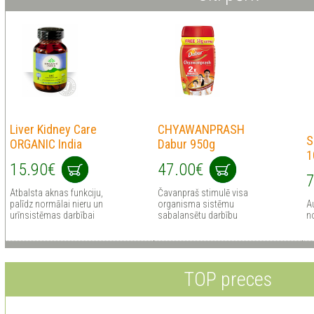
Liver Kidney Care
CHYAWANPRASH
S
ORGANIC India
Dabur 950g
1
15.90€
47.00€
7
Atbalsta aknas funkciju,
Čavanpraš stimulē visa
palīdz normālai nieru un
organisma sistēmu
A
urīnsistēmas darbībai
sabalansētu darbību
n
TOP preces