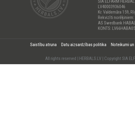
SIA ELFARM HERBA
LV40003936046
Kr. Valdemāra 159, Rī
Rekvizīti norēķiniem:
AS Swedbank HABA
KONTS: LV66HABA05
Saistību atruna
Datu aizsardzības politika
Noteikumi un
All rights reserved | HERBALS.LV | Copyright SI