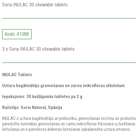
Soria INULAC 30 chewable tablets
Kods: 41088
3 x Soria INULAC 30 chewable tablets
INULAC Tablets
Uztura bagātinātājs gremošanas un zarnu mikrofloras atbalstam
Iepakojums:
30 košļājamās tabletes pa 2 g
Ražotājs:
Soria Natural
, Spānija
INULAC ir uztura bagātinātājs ar prebiotiku, gremošanas enzīmu un probioti
paredzēts normālas gremošanas un zarnu mikrofloras līdzsvara uzturēšanai. F
lietošanai un ir piemērota ikdienas lietošanai sabalansēta uztura ietvaros.