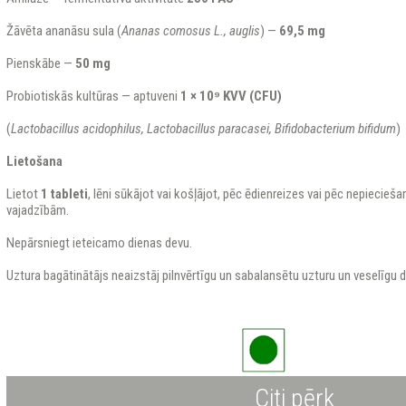
Žāvēta ananāsu sula (
Ananas comosus L., auglis
) —
69,5 mg
Pienskābe —
50 mg
Probiotiskās kultūras — aptuveni
1 × 10⁹ KVV (CFU)
(
Lactobacillus acidophilus, Lactobacillus paracasei, Bifidobacterium bifidum
)
Lietošana
Lietot
1 tableti
, lēni sūkājot vai košļājot, pēc ēdienreizes vai pēc nepiecieš
vajadzībām.
Nepārsniegt ieteicamo dienas devu.
Uztura bagātinātājs neaizstāj pilnvērtīgu un sabalansētu uzturu un veselīgu 
Citi pērk