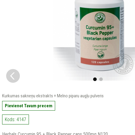
Kurkumas sakneņu ekstrakts + Melno piparu augļu pulveris
Pievienot Tavam precem
Kods: 4147
Herbals Curcumin 95 + Black Pepper caps 500mg N120