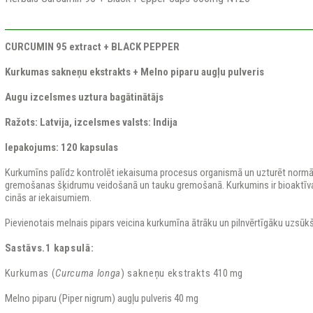
CURCUMIN 95 extract + BLACK PEPPER
Kurkumas sakneņu ekstrakts + Melno piparu augļu pulveris
Augu izcelsmes uztura bagātinātājs
Ražots: Latvija, izcelsmes valsts: Indija
Iepakojums: 120 kapsulas
Kurkumīns palīdz kontrolēt iekaisuma procesus organismā un uzturēt normāl
gremošanas šķidrumu veidošanā un tauku gremošanā. Kurkumins ir bioaktīva 
cinās ar iekaisumiem.
Pievienotais melnais pipars veicina kurkumīna ātrāku un pilnvērtīgāku uzsū
Sastāvs.1 kapsulā:
Kurkumas (
Curcuma longa
) sakneņu ekstrakts
410 mg
Melno piparu (Piper nigrum) augļu pulveris 40 mg