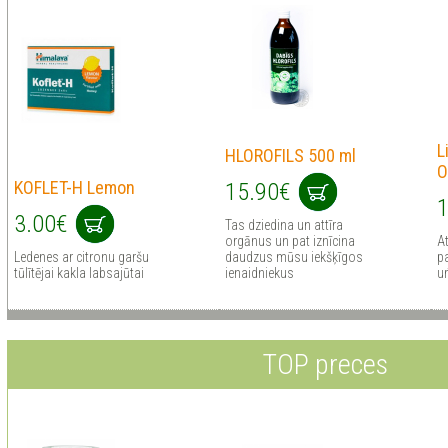
L
HLOROFILS 500 ml
O
KOFLET-H Lemon
15.90€
1
3.00€
Tas dziedina un attīra
orgānus un pat iznīcina
At
Ledenes ar citronu garšu
daudzus mūsu iekšķīgos
pa
tūlītējai kakla labsajūtai
ienaidniekus
u
TOP preces