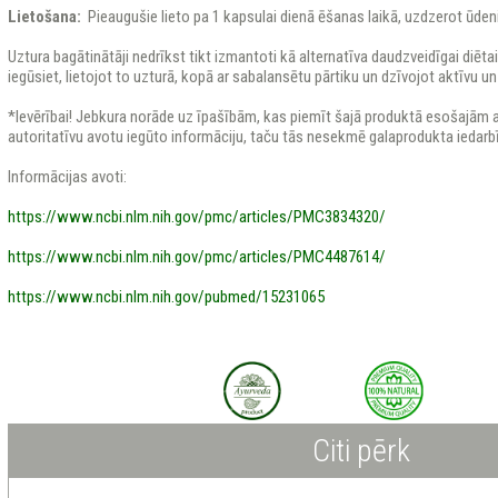
Lietošana:
Pieaugušie lieto pa 1 kapsulai dienā ēšanas laikā, uzdzerot ūdeni
Uztura bagātinātāji nedrīkst tikt izmantoti kā alternatīva daudzveidīgai diēt
iegūsiet, lietojot to uzturā, kopā ar sabalansētu pārtiku un dzīvojot aktīvu un
*Ievērībai! Jebkura norāde uz īpašībām, kas piemīt šajā produktā esošajām ak
autoritatīvu avotu iegūto informāciju, taču tās nesekmē galaprodukta iedarb
Informācijas avoti:
https://www.ncbi.nlm.nih.gov/pmc/articles/PMC3834320/
https://www.ncbi.nlm.nih.gov/pmc/articles/PMC4487614/
https://www.ncbi.nlm.nih.gov/pubmed/15231065
Citi pērk