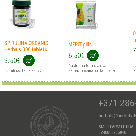
O
T
SPIRULINA ORGANIC
MERIT pills
Herbals 300 tablets
7
6.50€
9.50€
Tr
Austrumu formula svara
uz
Spirulīnas tabletes BIO
samazināšanai un kontrolei
ie
+371 286
herbals@herbals.l
SIA ELFARM HERBA
LV40003936046