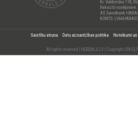
Kr. Valdemāra 159, Rī
Rekvizīti norēķiniem:
AS Swedbank HABA
KONTS: LV66HABA05
Saistību atruna
Datu aizsardzības politika
Noteikumi un
All rights reserved | HERBALS.LV | Copyright SI