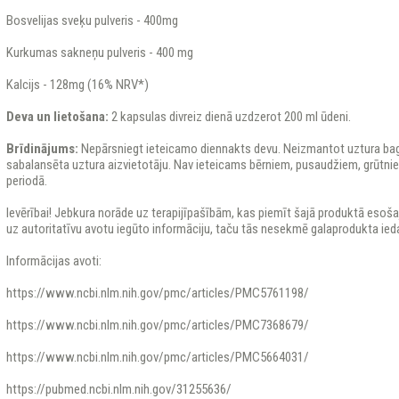
Bosvelijas sveķu pulveris - 400mg
Kurkumas sakneņu pulveris - 400 mg
Kalcijs - 128mg (16% NRV*)
Deva un lietošana:
2 kapsulas divreiz dienā uzdzerot 200 ml ūdeni.
Brīdinājums:
Nepārsniegt ieteicamo diennakts devu. Neizmantot uztura bagā
sabalansēta uztura aizvietotāju. Nav ieteicams bērniem, pusaudžiem, grūtni
periodā.
Ievērībai! Jebkura norāde uz terapijīpašībām, kas piemīt šajā produktā esošaj
uz autoritatīvu avotu iegūto informāciju, taču tās nesekmē galaprodukta ied
Informācijas avoti:
https://www.ncbi.nlm.nih.gov/pmc/articles/PMC5761198/
https://www.ncbi.nlm.nih.gov/pmc/articles/PMC7368679/
https://www.ncbi.nlm.nih.gov/pmc/articles/PMC5664031/
https://pubmed.ncbi.nlm.nih.gov/31255636/