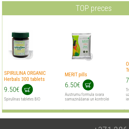
TOP preces
O
T
SPIRULINA ORGANIC
MERIT pills
Herbals 300 tablets
7
6.50€
9.50€
Tr
Austrumu formula svara
uz
Spirulīnas tabletes BIO
samazināšanai un kontrolei
ie