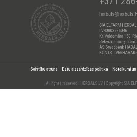
+371 286
herbals@herbals.l
SIA ELFARM HERBA
LV40003936046
Kr. Valdemāra 159, Rī
Rekvizīti norēķiniem:
AS Swedbank HABA
KONTS: LV66HABA05
Saistību atruna
Datu aizsardzības politika
Noteikumi un
All rights reserved | HERBALS.LV | Copyright SI