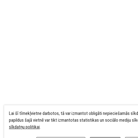
Lai šī tīmekļvietne darbotos, tā var izmantot obligāti nepieciešamās sīk
papildus šajā vietnē var tikt izmantotas statistikas un sociālo mediju sī
sīkdatņu politikai
.