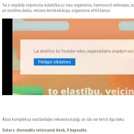
Tai ir vispārēji stiprinoša iedarbība uz visu organismu, harmonizē vielmaiņu, 
un sistēmu darbu, veicina detoksikāciju, organisma attīrīšanos.
Lai skatītos šo Youtube video, nepieciešams iespējot soc
Pielāgot sīkdatnes
Abas kompleksa sastāvdaļas nekairina kuņģi, un tās var lietot ilgu laiku.
Saturs
diennakts ieteicamā devā, 4 kapsulās: