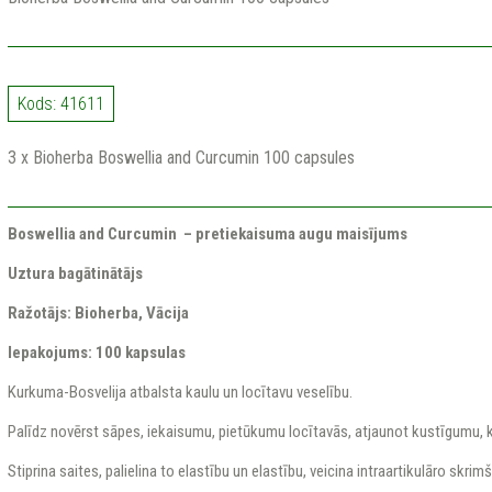
Kods: 41611
3 x Bioherba Boswellia and Curcumin 100 capsules
Boswellia and Curcumin
– pretiekaisuma augu maisījums
Uztura bagātinātājs
Ražotājs: Bioherba, Vācija
Iepakojums: 100 kapsulas
Kurkuma-Bosvelija atbalsta kaulu un locītavu veselību.
Palīdz novērst sāpes, iekaisumu, pietūkumu locītavās, atjaunot kustīgumu, 
Stiprina saites, palielina to elastību un elastību, veicina intraartikulāro skri