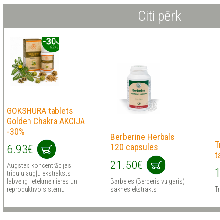
Citi pērk
GOKSHURA tablets
Golden Chakra AKCIJA
-30%
Berberine Herbals
T
120 capsules
6.93€
t
21.50€
Augstas koncentrācijas
1
tribuļu augļu ekstraksts
labvēlīgi ietekmē nieres un
Bārbeles (Berberis vulgaris)
reproduktīvo sistēmu
saknes ekstrakts
Tr