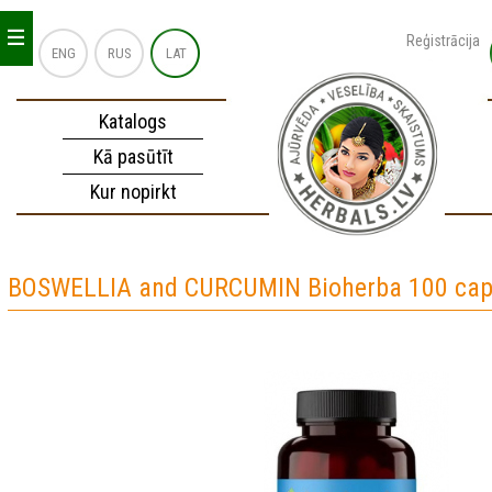
_
_
_
Reģistrācija
ENG
RUS
LAT
Katalogs
Kā pasūtīt
Kur nopirkt
BOSWELLIA and CURCUMIN Bioherba 100 cap