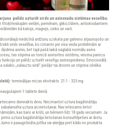
arjuna palīdz uzturēt sirds un asinsvadu sistēmas veselību.
ar fitoķīmiskajām vielām, piemēram, glikozīdiem, antioksidantiem
rālvielām kā kalcijs, magnijs, cinks un varš.
adicionālajā medicīnā ardžunu uzskata par galveno atjaunojošo un
dzekli sirds veselībai, ko izmanto pie visa veida problēmām ar
a šķidrina asinis, bet tajā pašā laikā saglabā normālu asins
cesu, tas stiprina un tonizē asinsrites sistēmu, veicina pareizu
 funkciju un palīdz uzturēt veselīgu asinsspiedienu. Emocionālā
a salabo „salauztu sirdi” piešķir tai drosmi un stiprina cilvēka
bletē):
terminālijas mizas ekstrakts 21:1 - 325 mg.
pieaugušajiem 1 tablete dienā.
ieteicamo diennakts devu. Neizmantot uztura bagātinātāju
n sabalansēta uztura aizvietošanai. Nav ieteicams lietot
māmiņām, kas baro ar krūti, un bērniem līdz 18 gadu vecumam. Ja
s, pirms uztura bagātinātāja lietošanas konsultējieties ar ārstu.
ja Jums ir paaugstināta jutība vai alerģija pret kādu no produkta
.