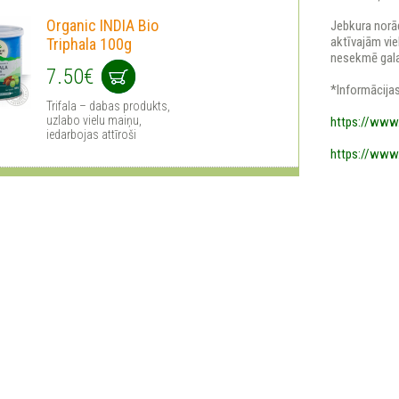
Organic INDIA Bio
Jebkura norā
aktīvajām vie
Triphala 100g
nesekmē gala
7.50€
*Informācijas
Trifala – dabas produkts,
uzlabo vielu maiņu,
https://www.
iedarbojas attīroši
https://www