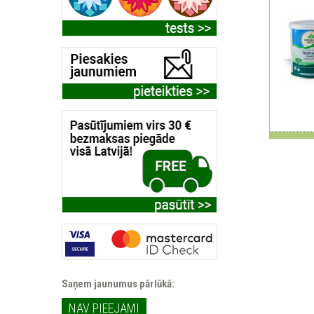
Saņem jaunumus pārlūkā:
NAV PIEEJAMI