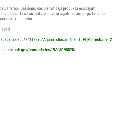
de uz terapijīpašībām, kas piemīt šajā produktā esošajām
lām, ir balstīta uz autoritatīvu avotu iegūto informāciju, taču tās
produkta iedarbību.
 avoti:
academia.edu/24112396/Arjuna_clinical_trial_1_Phytomedicine_2
.ncbi.nlm.nih.gov/pmc/articles/PMC5198828/