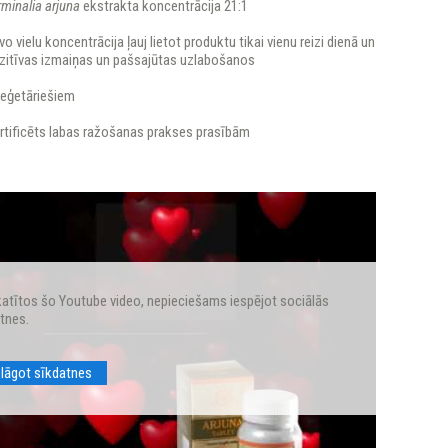
rminalia arjuna
ekstrakta koncentrācija 21:1
o vielu koncentrācija ļauj lietot produktu tikai vienu reizi dienā un
pozitīvas izmaiņas un pašsajūtas uzlabošanos
veģetāriešiem
ertificēts labas ražošanas prakses prasībām
katītos šo Youtube video, nepieciešams iespējot sociālās
tnes.
elāgot sīkdatnes