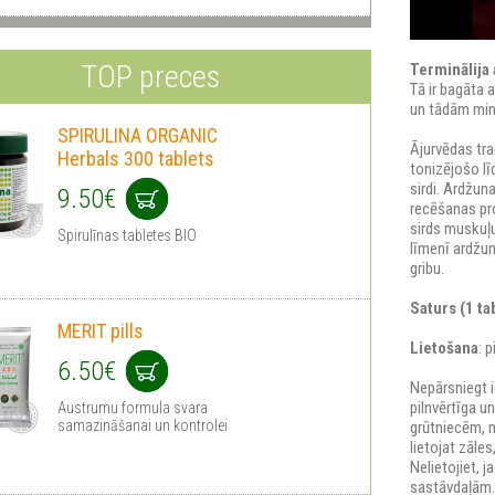
TOP preces
Terminālija 
Tā ir bagāta 
un tādām mine
SPIRULINA ORGANIC
Ājurvēdas tr
Herbals 300 tablets
tonizējošo lī
sirdi. Ardžun
9.50€
recēšanas pro
sirds muskuļu
Spirulīnas tabletes BIO
līmenī ardžun
gribu.
Saturs (1 ta
MERIT pills
Lietošana
: 
6.50€
Nepārsniegt 
pilnvērtīga u
Austrumu formula svara
samazināšanai un kontrolei
grūtniecēm, 
lietojat zāle
Nelietojiet, 
sastāvdaļām