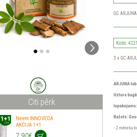
GC ARJUNA 
Kods: 422
3 x GC ARJ
ARJUNA tabl
Uztura bagā
Citi pērk
Iepakojums:
Ražots: Goo
Neem INNOVEDA
AKCIJA 1+1
- 2 mēnešu k
7.90€