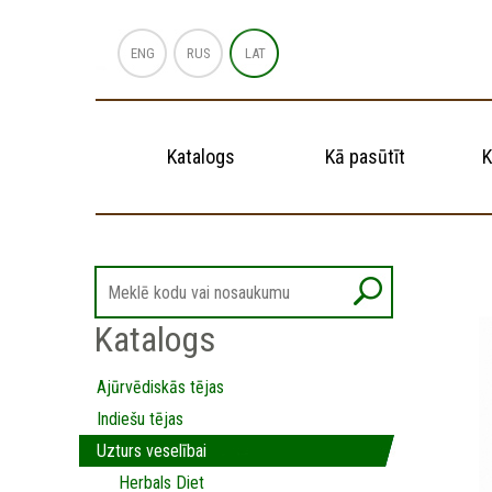
ENG
RUS
LAT
Katalogs
Kā pasūtīt
K
Katalogs
Ajūrvēdiskās tējas
Indiešu tējas
Uzturs veselībai
Herbals Diet