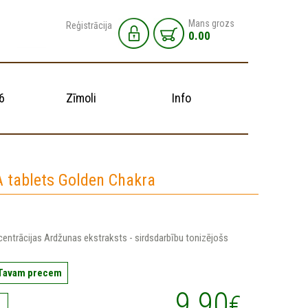
Mans grozs
Reģistrācija
0.00
6
Zīmoli
Info
tablets Golden Chakra
entrācijas Ardžunas ekstraksts - sirdsdarbību tonizējošs
 Tavam precem
9.90
€
1