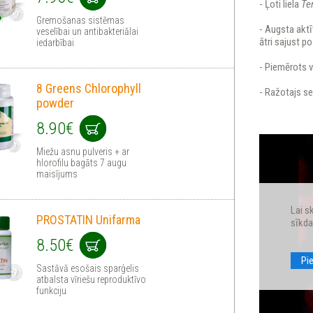
- Ļoti liela
Te
Gremošanas sistēmas
- Augsta aktīv
veselībai un antibakteriālai
ātri sajust 
iedarbībai
- Piemērots 
8 Greens Chlorophyll
- Ražotajs s
powder
8.90€
Miežu asnu pulveris + ar
hlorofilu bagāts 7 augu
maisījums
Lai s
PROSTATIN Unifarma
sīkda
8.50€
Pi
Sastāvā esošais sparģelis
atbalsta vīriešu reproduktīvo
funkciju