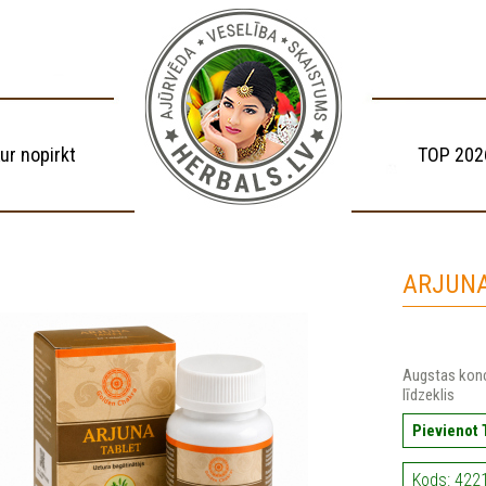
ur nopirkt
TOP 202
ARJUNA 
Augstas konc
līdzeklis
Pievienot
Kods: 422