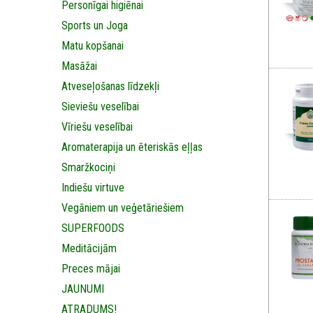
Personīgai higiēnai
Sports un Joga
Matu kopšanai
Masāžai
Аtveseļošanas līdzekļi
Sieviešu veselībai
Vīriešu veselībai
Aromaterapija un ēteriskās eļļas
Smaržkociņi
Indiešu virtuve
Vegāniem un veģetāriešiem
SUPERFOODS
Meditācijām
Preces mājai
JAUNUMI
ATRADUMS!