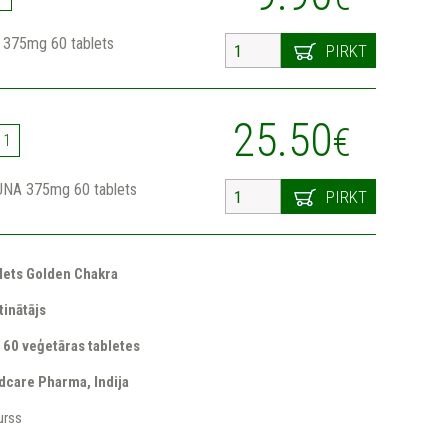
375mg 60 tablets
PIRKT
25.50
€
11
UNA 375mg 60 tablets
PIRKT
ets Golden Chakra
tinātājs
 60 veģetāras tabletes
dcare Pharma, Indija
urss