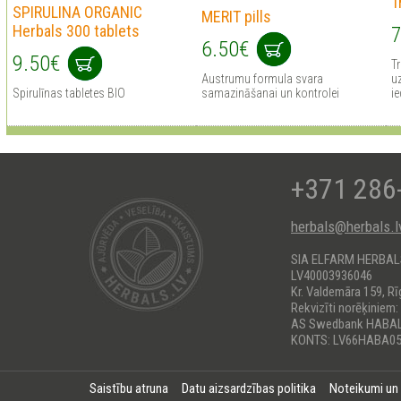
T
SPIRULINA ORGANIC
MERIT pills
Herbals 300 tablets
7
6.50€
9.50€
Tr
Austrumu formula svara
uz
Spirulīnas tabletes BIO
samazināšanai un kontrolei
ie
+371 286
herbals@herbals.l
SIA ELFARM HERBA
LV40003936046
Kr. Valdemāra 159, Rī
Rekvizīti norēķiniem:
AS Swedbank HABA
KONTS: LV66HABA05
Saistību atruna
Datu aizsardzības politika
Noteikumi un