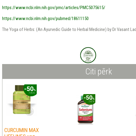
https://www.ncbi.nlm.nih.gov/pmc/articles/PMC5075615/
https://www.ncbi.nlm.nih.gov/pubmed/18611150
The Yoga of Herbs: (An Ayurvedic Guide to Herbal Medicine) by Dr Vasant Lad
Citi pērk
CURCUMIN MAX