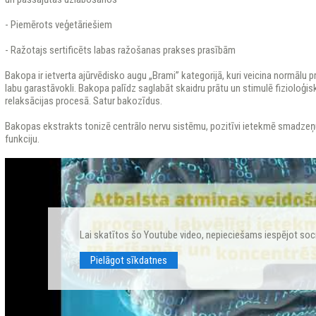
- Piemērots veģetāriešiem
- Ražotajs sertificēts labas ražošanas prakses prasībām
Bakopa ir ietverta ajūrvēdisko augu „Brami” kategorijā, kuri veicina normālu p
labu garastāvokli. Bakopa palīdz saglabāt skaidru prātu un stimulē fizioloģis
relaksācijas procesā. Satur bakozīdus.
Bakopas ekstrakts tonizē centrālo nervu sistēmu, pozitīvi ietekmē smadzeņ
funkciju.
Lai skatītos šo Youtube video, nepieciešams iespējot soc
Pielāgot sīkdatnes