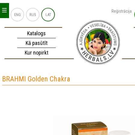
_
_
_
Reģistrācija
ENG
RUS
LAT
Katalogs
Kā pasūtīt
Kur nopirkt
BRAHMI Golden Chakra