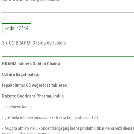
Kods: 42544
3 x GC BRAHMI 375mg 60 tablets
BRAHMI tablets Golden Chakra
Uztura bagātinātājs
Iepakojums:
60 veģetāras
tabletes
Ražots: Goodcare Pharma, Indija
- 2 mēnešu kurss
- Ļoti liela
Bacopa monnieri
ekstrakta koncentrācija 10:1
- Augsta aktīvo vielu koncentrācija ļauj lietot produktu tikai vienu reizi dienā
un pašsajūtas uzlabošanos