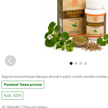
Augstas koncentrācijas Bakopas ekstrakts palīdz uzturēt mentālo modrību u
Pievienot Tavam precem
Kods: 4254
GC BRAHMI 375mg 60 tablets