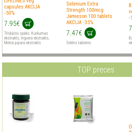
LIFELINES veg
Selenium Extra
B
capsules AKCIJA
Strength 100mcg
v
-50%
Jamieson 100 tablets
-
AKCIJA -35%
7.95€
7
7.47€
Trīskāršs spēks: Kurkumas
ekstrakts, Ingvera ekstrakts,
B
Melnā pipara ekstrakts
Selēns tabletes
ek
TOP preces
O