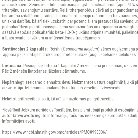
aminoskābēm. Sēnes iedarbību nodrošina augstais polisaharīdu (apm. 41% s
triterpēnu savienojumu sastāvs. Reiši triterpenoīdus dēvē arī par ganoderma
histamīna izdalīšanos, tādejādi samazinot alerģiju rašanos un to izpausmes,
un aknu darbību, kā arī tiek uzskatīti par potenciāliem pretaudzēju savienoju
polisaharīdiem piemīt asinsspiedienu samazinošas un organisma aizsargfunkc
sastāvā esošais polisaharīds beta-1,3-D-glukāns stiprina imunitāti, palielin
ir īpaši svarīgi cilvēkiem ar imūnsistēmas traucējumiem.
Sastāvdaļas 2 kapsulās:
Reishi (
Ganoderma lucidum
) sēnes augļķermeņa p
apjoma palielinātājs hidroksipropilmetilceluloze (augu izcelsmes celulozes 
Lietošana:
Pieaugušie lieto pa 1 kapsulai 2 reizes dienā pēc ēšanas, uzdzero
Pēc 2 mēnešu lietošanas jāizdara pārtraukums.
Nepārsniegt ieteicamo diennakts devu. Neizmantot uztura bagātinātāju kā pi
aizvietotāju. Ieteicams sabalansēts uzturs un veselīgs dzīvesveids.
Nelietot grūtniecības laikā, kā arī ja ir aizdomas par grūtniecību.
*Ievērībai! Jebkura norāde uz īpašībām, kas piemīt šajā produktā esošajām ak
autoritatīvu avotu iegūto informāciju, taču tās nesekmē galaprodukta iedarb
Informācijas avoti:
https://www.ncbi.nlm.nih.gov/pmc/articles/PMC8998036/