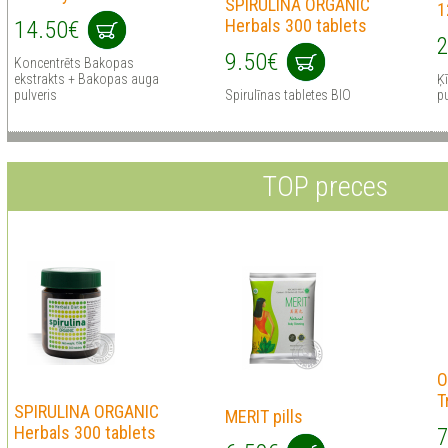
SPIRULINA ORGANIC
1
Herbals 300 tablets
14.50€
2
9.50€
Koncentrēts Bakopas
ekstrakts + Bakopas auga
Ķī
pulveris
Spirulīnas tabletes BIO
pu
TOP preces
O
T
SPIRULINA ORGANIC
MERIT pills
Herbals 300 tablets
7