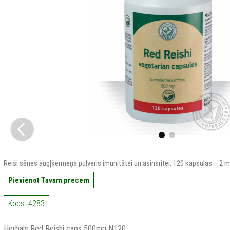
Reiši sēnes augļķermeņa pulveris imunitātei un asinsritei, 120 kapsulas – 2 
Pievienot Tavam precem
Kods: 4283
Herbals Red Reishi caps 500mg N120