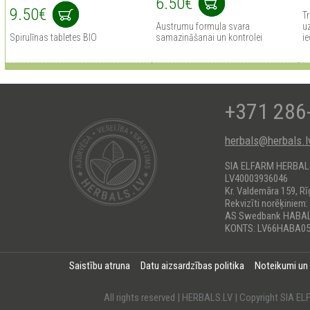
6.50€
9.50€
Tr
Austrumu formula svara
uz
Spirulīnas tabletes BIO
samazināšanai un kontrolei
ie
+371 286
herbals@herbals.l
SIA ELFARM HERBA
LV40003936046
Kr. Valdemāra 159, Rī
Rekvizīti norēķiniem:
AS Swedbank HABA
KONTS: LV66HABA05
Saistību atruna
Datu aizsardzības politika
Noteikumi un
All rights reserved | HERBALS.LV | Copyright SI