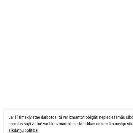
Lai šī tīmekļvietne darbotos, tā var izmantot obligāti nepieciešamās sīk
papildus šajā vietnē var tikt izmantotas statistikas un sociālo mediju sī
sīkdatņu politikai
.