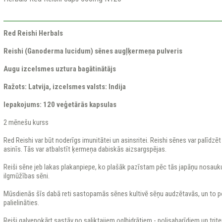
Red Reishi Herbals
Reishi (Ganoderma lucidum) sēnes augļķermeņa pulveris
Augu izcelsmes uztura bagātinātājs
Ražots: Latvija, izcelsmes valsts: Indija
Iepakojums: 120 veģetārās kapsulas
2 mēnešu kurss
Red Reishi var būt noderīgs imunitātei un asinsritei. Reishi sēnes var palīdzē
asinīs. Tās var atbalstīt ķermeņa dabiskās aizsargspējas.
Reiši sēne jeb lakas plakanpiepe, ko plašāk pazīstam pēc tās japāņu nosaukum
ilgmūžības sēni.
Mūsdienās šīs dabā reti sastopamās sēnes kultivē sēņu audzētavās, un to pop
palielināties.
Reiši galvenokārt sastāv no saliktajiem ogļhidrātiem - polisaharīdiem un tri