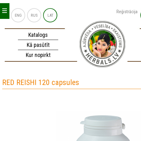
_
_
_
Reģistrācija
ENG
RUS
LAT
Katalogs
Kā pasūtīt
Kur nopirkt
RED REISHI 120 capsules