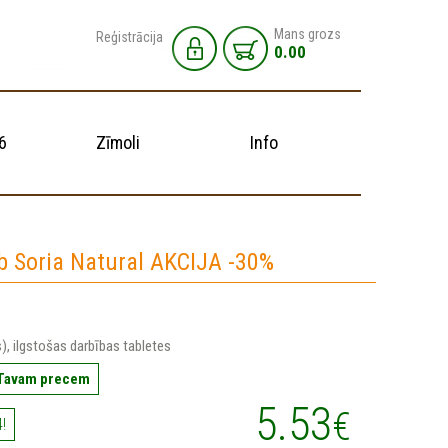
Mans grozs
Reģistrācija
0.00
6
Zīmoli
Info
b Soria Natural AKCIJA -30%
s), ilgstošas darbības tabletes
 Tavam precem
5.53
€
!