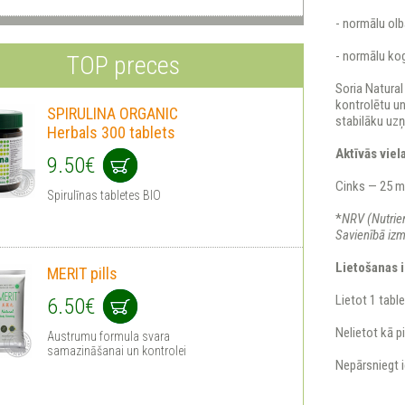
- normālu olb
- normālu ko
TOP preces
Soria Natural
kontrolētu un
SPIRULINA ORGANIC
stabilāku uz
Herbals 300 tablets
Aktīvās viela
9.50€
Cinks — 25 m
Spirulīnas tabletes BIO
*
NRV (Nutrien
Savienībā izm
Lietošanas 
MERIT pills
Lietot 1 table
6.50€
Nelietot kā pi
Austrumu formula svara
samazināšanai un kontrolei
Nepārsniegt 