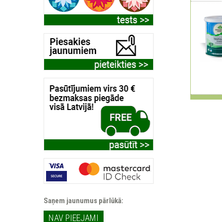
Saņem jaunumus pārlūkā:
NAV PIEEJAMI