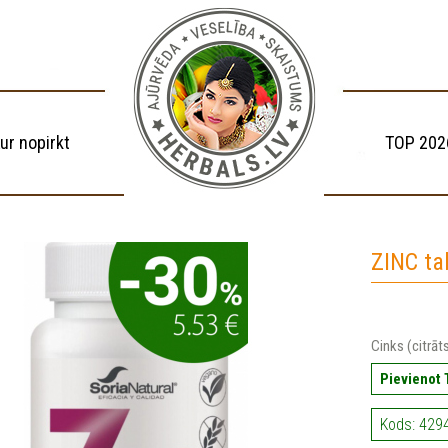
ur nopirkt
TOP 202
ZINC ta
Cinks (citrāt
Pievienot
Kods: 4294