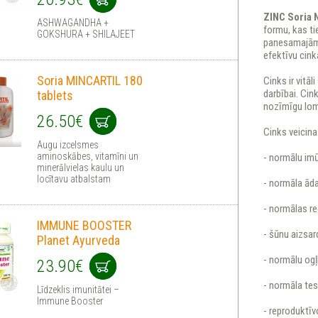
ZINC Soria 
ASHWAGANDHA +
formu, kas ti
GOKSHURA + SHILAJEET
panesamajām. 
efektīvu cink
Soria MINCARTIL 180
Cinks ir vitā
darbībai. Cin
tablets
nozīmīgu lom
26.50€
Cinks veicina
Augu izcelsmes
aminoskābes, vitamīni un
- normālu im
minerālvielas kaulu un
locītavu atbalstam
- normāla ād
- normālas r
IMMUNE BOOSTER
- šūnu aizsar
Planet Ayurveda
- normālu ogļ
23.90€
- normāla te
Līdzeklis imunitātei –
Immune Booster
- reproduktīv