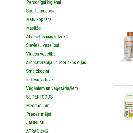
Personīgai higiēnai
Sports un Joga
Matu kopšanai
Masāžai
Аtveseļošanas līdzekļi
Sieviešu veselībai
Vīriešu veselībai
Aromaterapija un ēteriskās eļļas
Smaržkociņi
Indiešu virtuve
Vegāniem un veģetāriešiem
SUPERFOODS
Meditācijām
Preces mājai
JAUNUMI
ATRADUMS!