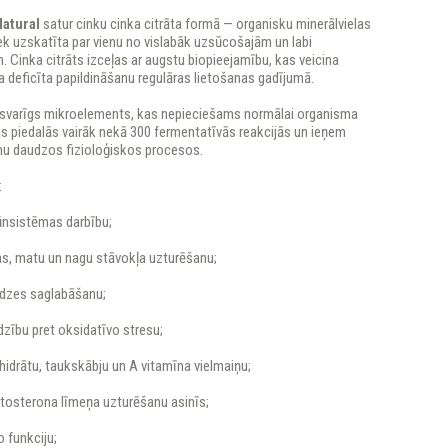
Natural
satur cinku cinka citrāta formā — organisku minerālvielas
ek uzskatīta par vienu no vislabāk uzsūcošajām un labi
Cinka citrāts izceļas ar augstu biopieejamību, kas veicina
a deficīta papildināšanu regulāras lietošanas gadījumā.
li svarīgs mikroelements, kas nepieciešams normālai organisma
ks piedalās vairāk nekā 300 fermentatīvās reakcijās un ieņem
u daudzos fizioloģiskos procesos.
:
ūnsistēmas darbību;
as, matu un nagu stāvokļa uzturēšanu;
edzes saglabāšanu;
dzību pret oksidatīvo stresu;
hidrātu, taukskābju un A vitamīna vielmaiņu;
stosterona līmeņa uzturēšanu asinīs;
o funkciju;