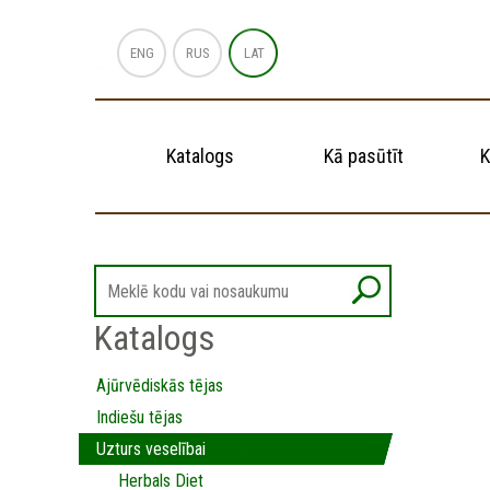
ENG
RUS
LAT
Katalogs
Kā pasūtīt
K
Katalogs
Ajūrvēdiskās tējas
Indiešu tējas
Uzturs veselībai
Herbals Diet