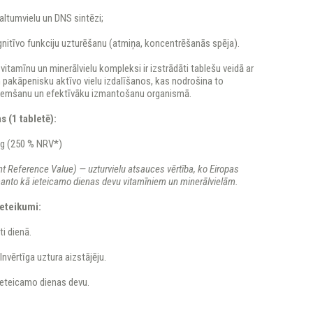
altumvielu un DNS sintēzi;
gnitīvo funkciju uzturēšanu (atmiņa, koncentrēšanās spēja).
 vitamīnu un minerālvielu kompleksi ir izstrādāti tablešu veidā ar
 pakāpenisku aktīvo vielu izdalīšanos, kas nodrošina to
ņemšanu un efektīvāku izmantošanu organismā.
s (1 tabletē):
g (250 % NRV*)
t Reference Value) — uzturvielu atsauces vērtība, ko Eiropas
anto kā ieteicamo dienas devu vitamīniem un minerālvielām.
ieteikumi:
ti dienā.
lnvērtīga uztura aizstājēju.
ieteicamo dienas devu.