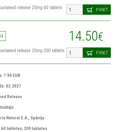
sustained release 25mg 60 tablets
PIRKT
14.50
€
44
sustained release 25mg 200 tablets
PIRKT
a: 7.90 EUR
īdz: 02.2027
ned Release
tinātājs
ria Natural S.A., Spānija
60 tabletes, 200 tabletes