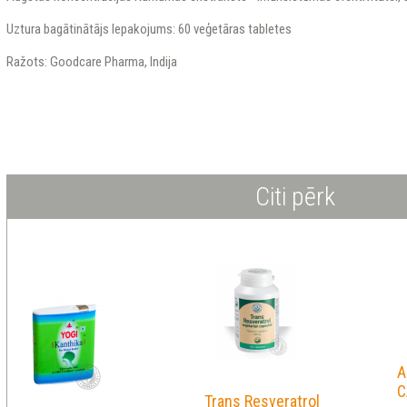
Uztura bagātinātājs Iepakojums: 60 veģetāras tabletes
Ražots: Goodcare Pharma, Indija
Citi pērk
A
C
Trans Resveratrol