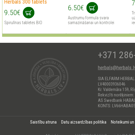
Herbals 300 tablets
7
6.50€
9.50€
Tr
Austrumu formula svara
uz
Spirulīnas tabletes BIO
samazināšanai un kontrolei
ie
+371 286
herbals@herbals.l
SIA ELFARM HERBA
LV40003936046
Kr. Valdemāra 159, Rī
Rekvizīti norēķiniem:
AS Swedbank HABA
KONTS: LV66HABA05
Saistību atruna
Datu aizsardzības politika
Noteikumi un