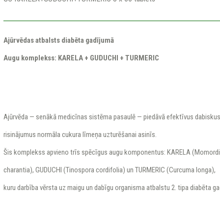
Ajūrvēdas atbalsts diabēta gadījumā
Augu komplekss: KARELA + GUDUCHI + TURMERIC
Ajūrvēda — senākā medicīnas sistēma pasaulē — piedāvā efektīvus dabisku
risinājumus normāla cukura līmeņa uzturēšanai asinīs.
Šis komplekss apvieno trīs spēcīgus augu komponentus: KARELA (Momord
charantia), GUDUCHI (Tinospora cordifolia) un TURMERIC (Curcuma longa),
kuru darbība vērsta uz maigu un dabīgu organisma atbalstu 2. tipa diabēta ga