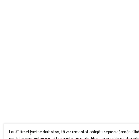
Lai šī tīmekļvietne darbotos, tā var izmantot obligāti nepieciešamās sīk
papildus šajā vietnē var tikt izmantotas statistikas un sociālo mediju sī