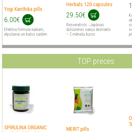
Herbals 120 capsules
1
Yogi Kanthika pills
29.50€
K
6.00€
a
Resveratrols - Japānas
s
Efektīva formula kaklam,
dižsūrenes sakņu ekstrakts
s
elpošanai un balss saitēm
– 2 mēnešu kurss
p
TOP preces
O
T
SPIRULINA ORGANIC
MERIT pills