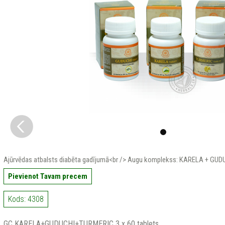
Ajūrvēdas atbalsts diabēta gadījumā<br /> Augu komplekss: KARELA + GU
Pievienot Tavam precem
Kods: 4308
GC KARELA+GUDUCHI+TURMERIC 3 x 60 tablets