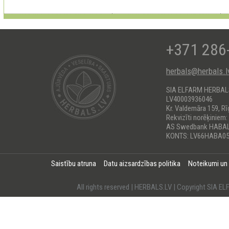
+371 286
herbals@herbals.l
SIA ELFARM HERBA
LV40003936046
Kr. Valdemāra 159, Rī
Rekvizīti norēķiniem:
AS Swedbank HABA
KONTS: LV66HABA05
Saistību atruna
Datu aizsardzības politika
Noteikumi un
All rights reserved | HERBALS.LV | Copyright SI