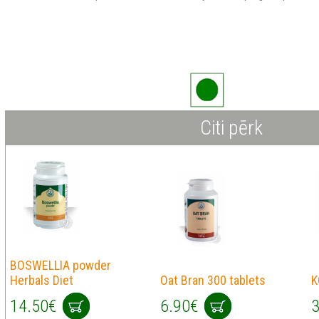
Citi pērk
BOSWELLIA powder
Herbals Diet
Oat Bran 300 tablets
K
14.50€
6.90€
3