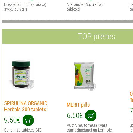
Bosvēlijas (Indijas vīraka)
Mikronizēti Auzu klijas
Le
sveķu pulveris
tabletes
tū
TOP preces
O
T
SPIRULINA ORGANIC
MERIT pills
Herbals 300 tablets
7
6.50€
9.50€
Tr
Austrumu formula svara
uz
Spirulīnas tabletes BIO
samazināšanai un kontrolei
ie