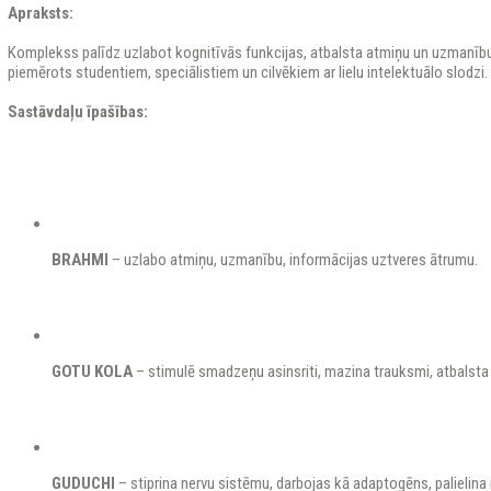
Apraksts:
Komplekss palīdz uzlabot kognitīvās funkcijas, atbalsta atmiņu un uzmanību,
piemērots studentiem, speciālistiem un cilvēkiem ar lielu intelektuālo slodzi.
Sastāvdaļu īpašības:
BRAHMI
– uzlabo atmiņu, uzmanību, informācijas uztveres ātrumu.
GOTU KOLA
– stimulē smadzeņu asinsriti, mazina trauksmi, atbalsta 
GUDUCHI
– stiprina nervu sistēmu, darbojas kā adaptogēns, palielina i