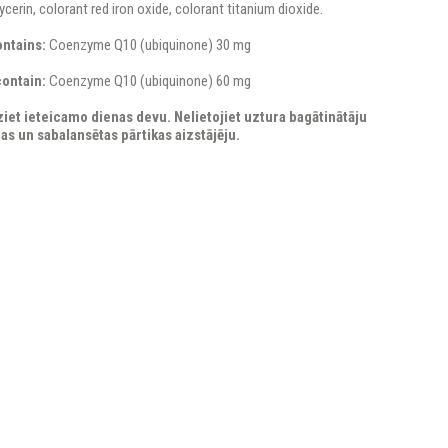
cerin, colorant red iron oxide, colorant titanium dioxide.
ontains:
Coenzyme Q10 (ubiquinone) 30 mg
contain:
Coenzyme Q10 (ubiquinone) 60 mg
iet ieteicamo dienas devu. Nelietojiet uztura bagātinātāju
gas un sabalansētas pārtikas aizstājēju.