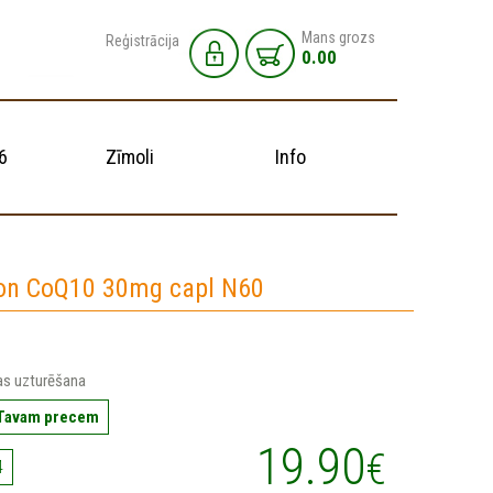
Mans grozs
Reģistrācija
0.00
6
Zīmoli
Info
on CoQ10 30mg capl N60
bas uzturēšana
 Tavam precem
19.90
€
4