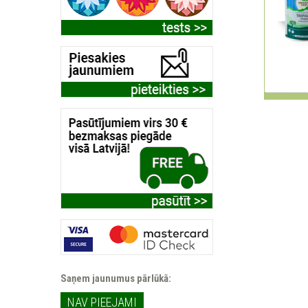
Saņem jaunumus pārlūkā:
NAV PIEEJAMI