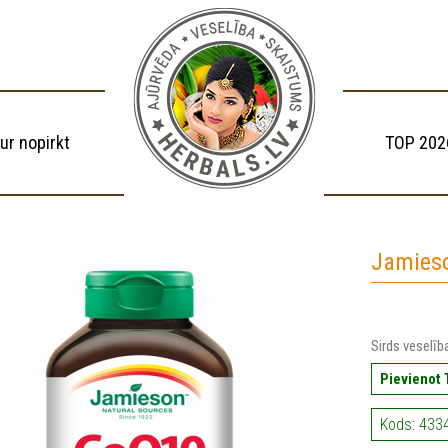
ur nopirkt
TOP 202
Jamies
Sirds veselī
Pievienot
Kods: 433