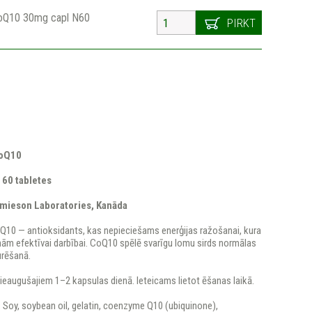
oQ10 30mg capl N60
PIRKT
CoQ10
 60 tabletes
amieson Laboratories, Kanāda
10 — antioksidants, kas nepieciešams enerģijas ražošanai, kura
nām efektīvai darbībai. CoQ10 spēlē svarīgu lomu sirds normālas
urēšanā.
ieaugušajiem 1–2 kapsulas dienā. Ieteicams lietot ēšanas laikā.
:
Soy, soybean oil, gelatin, coenzyme Q10 (ubiquinone),