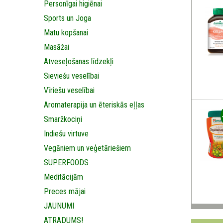
Personīgai higiēnai
Sports un Joga
Matu kopšanai
Masāžai
Аtveseļošanas līdzekļi
Sieviešu veselībai
Vīriešu veselībai
Aromaterapija un ēteriskās eļļas
Smaržkociņi
Indiešu virtuve
Vegāniem un veģetāriešiem
SUPERFOODS
Meditācijām
Preces mājai
JAUNUMI
ATRADUMS!