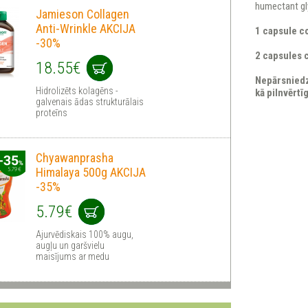
humectant gly
Jamieson Collagen
Anti-Wrinkle AKCIJA
1 capsule c
-30%
2 capsules 
18.55€
Nepārsniedz
Hidrolizēts kolagēns -
kā pilnvērtī
galvenais ādas strukturālais
proteīns
Chyawanprasha
Himalaya 500g AKCIJA
-35%
5.79€
Ajurvēdiskais 100% augu,
augļu un garšvielu
maisījums ar medu