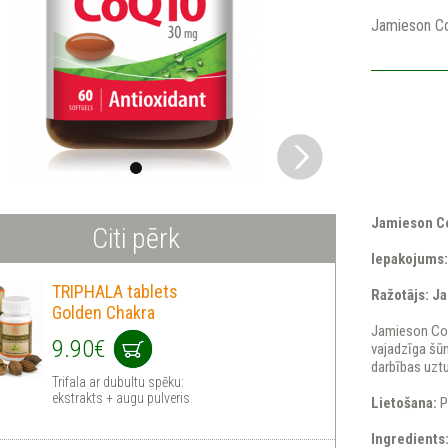
Jamieson C
Jamieson 
Citi pērk
Iepakojums:
TRIPHALA tablets
Ražotājs: J
Golden Chakra
Jamieson CoQ
9.90€
vajadzīga šū
darbības uzt
Trifala ar dubultu spēku:
ekstrakts + augu pulveris
Lietošana:
P
Ingredients