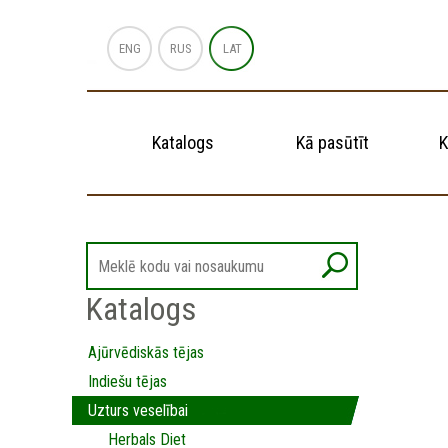
ENG
RUS
LAT
Katalogs
Kā pasūtīt
K
Katalogs
Ajūrvēdiskās tējas
Indiešu tējas
Uzturs veselībai
Herbals Diet