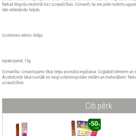
Nekad degošu neatstāt bez uzraudzības. Uzmanīt, lai visi pelni nobirtu ugun
labi vēdināmās telpās.
Izcelsmes valsts: Indija
Iepakojumā: 15g
Uzmanību: izmantojams tikai telpu aromāta iegūšanai. Uzglabāt bērniem un d
Aizdedzināt tikai nostāk no viegi uzliesmojošām vielām un materiāliem. Ne
uzraudzības.
Citi pērk