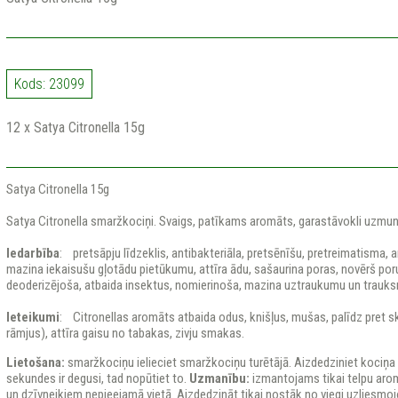
Kods: 23099
12 x Satya Citronella 15g
Satya Citronella 15g
Satya Citronella smaržkociņi. Svaigs, patīkams aromāts, garastāvokli uzmun
Iedarbība
: pretsāpju līdzeklis, antibakteriāla, pretsēnīšu, pretreimatisma, 
mazina iekaisušu gļotādu pietūkumu, attīra ādu, sašaurina poras, novērš poru
deoderizējoša, atbaida insektus, nomierinoša, mazina uztraukumu un trauks
Ieteikumi
: Citronellas aromāts atbaida odus, knišļus, mušas, palīdz pret 
rāmjus), attīra gaisu no tabakas, zivju smakas.
Lietošana:
smaržkociņu ielieciet smaržkociņu turētājā. Aizdedziniet kociņa 
sekundes ir degusi, tad nopūtiet to.
Uzmanību:
izmantojams tikai telpu aro
un dzīvneikiem nepieejamā vietā. Aizdedzināt tikai nostāk no viegi uzliesmo