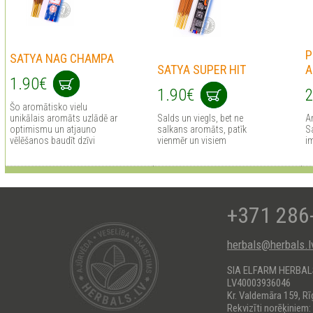
P
SATYA NAG CHAMPA
SATYA SUPER HIT
A
1.90€
1.90€
2
Šo aromātisko vielu
unikālais aromāts uzlādē ar
Salds un viegls, bet ne
A
optimismu un atjauno
salkans aromāts, patīk
Sa
vēlēšanos baudīt dzīvi
vienmēr un visiem
i
+371 286
herbals@herbals.l
SIA ELFARM HERBA
LV40003936046
Kr. Valdemāra 159, Rī
Rekvizīti norēķiniem: