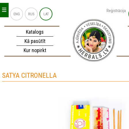
_
_
_
Reģistrācija
ENG
RUS
LAT
Katalogs
Kā pasūtīt
Kur nopirkt
SATYA CITRONELLA