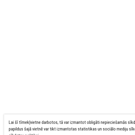
Lai šī tīmekļvietne darbotos, tā var izmantot obligāti nepieciešamās sīk
papildus šajā vietnē var tikt izmantotas statistikas un sociālo mediju sī