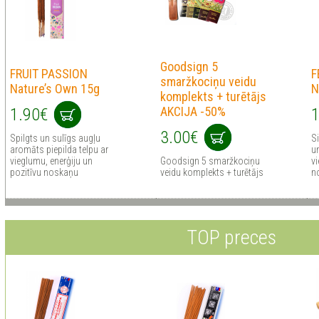
Goodsign 5
FRUIT PASSION
F
smaržkociņu veidu
Nature’s Own 15g
N
komplekts + turētājs
AKCIJA -50%
1.90€
1
3.00€
Spilgts un sulīgs augļu
Si
aromāts piepilda telpu ar
u
vieglumu, enerģiju un
Goodsign 5 smaržkociņu
v
pozitīvu noskaņu
veidu komplekts + turētājs
n
TOP preces