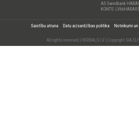
AS Swedbank HABA
KONTS: LV66HABA05
Saistību atruna
Datu aizsardzības politika
Noteikumi un
All rights reserved | HERBALS.LV | Copyright SI