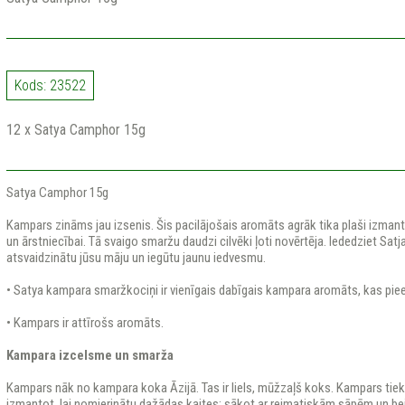
Kods: 23522
12 x Satya Camphor 15g
Satya Camphor 15g
Kampars zināms jau izsenis. Šis pacilājošais aromāts agrāk tika plaši izman
un ārstniecībai. Tā svaigo smaržu daudzi cilvēki ļoti novērtēja. Iededziet Satj
atsvaidzinātu jūsu māju un iegūtu jaunu iedvesmu.
• Satya kampara smaržkociņi ir vienīgais dabīgais kampara aromāts, kas piee
• Kampars ir attīrošs aromāts.
Kampara izcelsme un smarža
Kampars nāk no kampara koka Āzijā. Tas ir liels, mūžzaļš koks. Kampars ti
izmantot, lai nomierinātu dažādas kaites: sākot ar reimatiskām sāpēm un bei