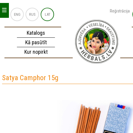
_
_
_
Reģistrācija
ENG
RUS
LAT
Katalogs
Kā pasūtīt
Kur nopirkt
Satya Camphor 15g