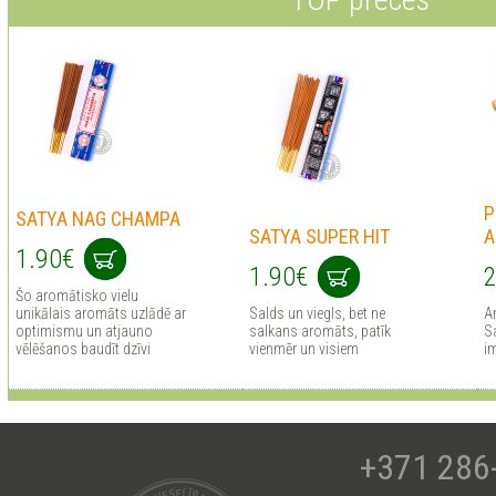
P
SATYA NAG CHAMPA
SATYA SUPER HIT
A
1.90€
1.90€
2
Šo aromātisko vielu
unikālais aromāts uzlādē ar
Salds un viegls, bet ne
A
optimismu un atjauno
salkans aromāts, patīk
Sa
vēlēšanos baudīt dzīvi
vienmēr un visiem
i
+371 286