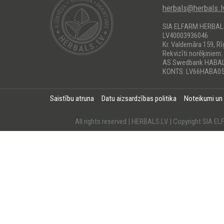
herbals@herbals.l
SIA ELFARM HERBA
LV40003936046
Kr. Valdemāra 159, Rī
Rekvizīti norēķiniem:
AS Swedbank HABA
KONTS: LV66HABA05
Saistību atruna
Datu aizsardzības politika
Noteikumi un
All rights reserved | HERBALS.LV | Copyright SI