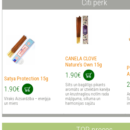
Citi pērk
CANELA CLOVE
Nature’s Own 15g
P
A
1.90€
Satya Protection 15g
2
Silts un bagātīgs pikants
1.90€
aromāts ar izteiktām kanēļa
un krustnagliņu notīm rada
A
Vīraks Aizsardzība – enerģija
mājīguma, siltuma un
Sa
un miers
harmonijas sajūtu
i
TOP preces