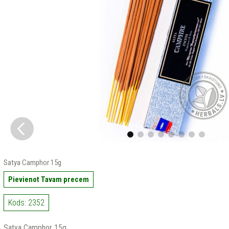
Satya Camphor 15g
Pievienot Tavam precem
Kods: 2352
Satya Camphor 15g