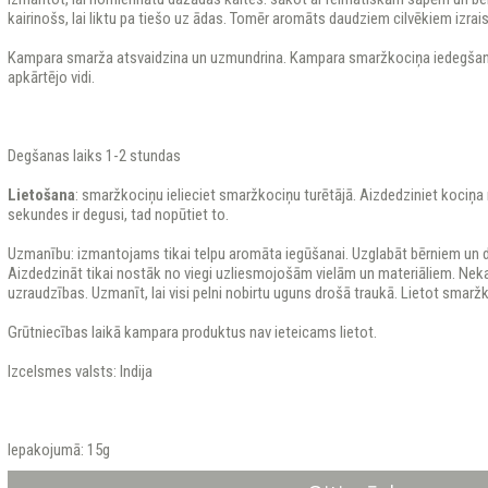
kairinošs, lai liktu pa tiešo uz ādas. Tomēr aromāts daudziem cilvēkiem izrai
Kampara smarža atsvaidzina un uzmundrina. Kampara smaržkociņa iedegšana
apkārtējo vidi.
Degšanas laiks 1-2 stundas
Lietošana
: smaržkociņu ielieciet smaržkociņu turētājā. Aizdedziniet kociņa
sekundes ir degusi, tad nopūtiet to.
Uzmanību: izmantojams tikai telpu aromāta iegūšanai. Uzglabāt bērniem un d
Aizdedzināt tikai nostāk no viegi uzliesmojošām vielām un materiāliem. Ne
uzraudzības. Uzmanīt, lai visi pelni nobirtu uguns drošā traukā. Lietot smarž
Grūtniecības laikā kampara produktus nav ieteicams lietot.
Izcelsmes valsts: Indija
Iepakojumā: 15g