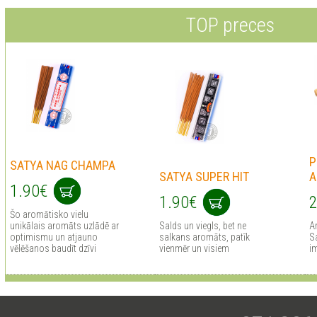
TOP preces
P
SATYA NAG CHAMPA
SATYA SUPER HIT
A
1.90€
1.90€
2
Šo aromātisko vielu
unikālais aromāts uzlādē ar
Salds un viegls, bet ne
A
optimismu un atjauno
salkans aromāts, patīk
Sa
vēlēšanos baudīt dzīvi
vienmēr un visiem
i