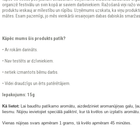
organizē festivālu un svin kopā ar saviem darbiniekiem. Ražošanā viņi ražo v
produktu ieskauj ar mīlestību un rūpību. Uzņēmums uzskata, ka viņu produkt
mātes. Esam pazemīgi, jo mēs vienkārši iesaiņojam dabas dabiskās smaržas
Kāpēc mums šis produkts patīk?
• Ar rokām darināts.
• Nav testēts ar dzīvniekiem.
• netiek izmantots bērnu darbs.
• Videi draudzīgs un ērts patērētājiem.
Iepakojums: 15g
Kā lietot:
Lai baudītu patīkamo aromātu, aizdedziniet aromanūjiņas galu, ļauji
liesmu. Nūjiņu ievietojiet speciālā paliktnī, kur tā kvēlos un izplatīs aromātu.
Vienas nūjiņas svars apmēram 1 grams, tā kvēlo apmēram 45 minūtes.