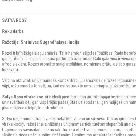
SATYA ROSE
Roku darbs
Ražotājs: Shrinivas Sugandhalaya, Indija
Rozei ir brīnišķīga ziedu smarža. Tai ir harmonizējošas īpašības. Rada komf
gadsimtiem ilgi ir bijusi jebkura parfimēra īstā mūza! Galu galā viņa ir viena 
afrodiziakiem. Rozes aromāts maigi atslābina, nomierina prātu, uzlabo gara
līdzsvaru.
Veicina aktivitāti un uzmanības koncentrāciju, samazina neirozes izpausmes. 
vājš, rožu smarža tonizē, un, kad esi satraukta un saspringta, gluži pretēji, t
Satya Rosa vīraka kociņi
ir ideāli piemēroti gan aromterapijai bezmiega, ner
un nevērības dēļ, gan vispārējās pašsajūtas uzlabošanai, gan mājīgas un ha
jūsu mājās vai telpā, kur atrodaties.
Satya uzņēmumā strādā vairāk nekā 600 vīriešu un sieviešu. Dažas ģimenes t
vīraka kociņu ražošana, zināšanas un prasmes tiek turētas slepenībā un ti
Uzņēmums savus darbiniekus raksturo kā efektīvus, precīzus un organizētus,
tāpēc tie tiecas pēc jaunām zināšanām. Uzņēmums atbalsta labdarības organ