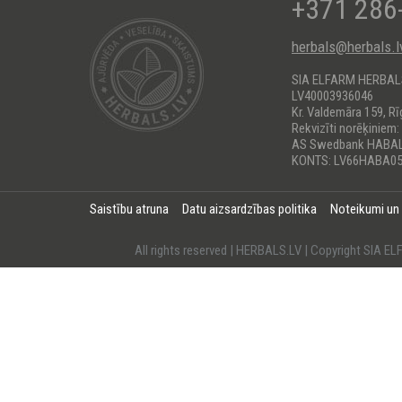
+371 286
herbals@herbals.l
SIA ELFARM HERBA
LV40003936046
Kr. Valdemāra 159, Rī
Rekvizīti norēķiniem:
AS Swedbank HABA
KONTS: LV66HABA05
Saistību atruna
Datu aizsardzības politika
Noteikumi un
All rights reserved | HERBALS.LV | Copyright SI