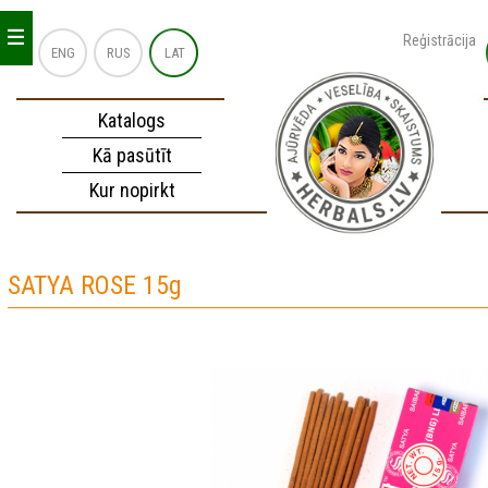
_
_
_
Reģistrācija
ENG
RUS
LAT
Katalogs
Kā pasūtīt
Kur nopirkt
SATYA ROSE 15g