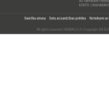
AS Swedbank HABA
KONTS: LV66HABA05
Saistību atruna
Datu aizsardzības politika
Noteikumi un
All rights reserved | HERBALS.LV | Copyright SI