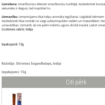
Lietošana
: smaržkociņu ielieciet smaržkociņu turētājā. Aizdedziniet kociņ
sekundes ir degusi, tad nopūtiet to.
Uzmanību:
izmantojams tikai telpu aromāta iegūšanai. Uzglabāt bērniem 
Aizdedzināt tikai nostāk no viegi uzliesmojošām vielām un materiāliem. N
uzraudzības. Uzmanīt, lai visi pelni nobirtu uguns drošā traukā. Lietot sma
Izcelsmes valsts: Indija
Iepakojumā: 15g
Ražotājs: Shrinivas Sugandhalaya, Indija
Iepakojums: 15g
Citi pērk