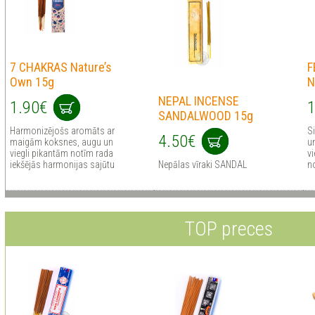
7 CHAKRAS Nature’s
F
Own 15g
N
NEPAL INCENSE
1.90€
1
SANDALWOOD 15g
Harmonizējošs aromāts ar
Si
4.50€
maigām koksnes, augu un
u
viegli pikantām notīm rada
v
iekšējās harmonijas sajūtu
Nepālas vīraki SANDAL
n
TOP preces