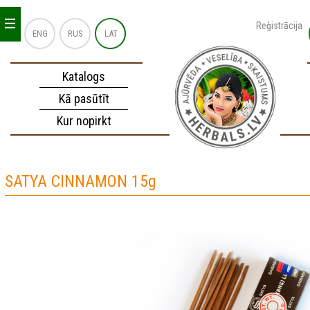
_
_
_
Reģistrācija
ENG
RUS
LAT
Katalogs
Kā pasūtīt
Kur nopirkt
SATYA CINNAMON 15g