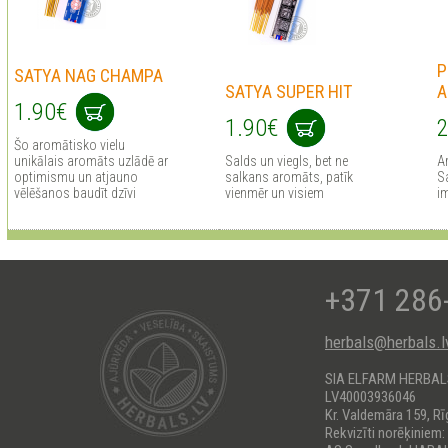
P
SATYA NAG CHAMPA
SATYA SUPER HIT
A
1.90€
1.90€
2
Šo aromātisko vielu
unikālais aromāts uzlādē ar
Salds un viegls, bet ne
A
optimismu un atjauno
salkans aromāts, patīk
Sa
vēlēšanos baudīt dzīvi
vienmēr un visiem
i
+371 286
herbals@herbals.l
SIA ELFARM HERBA
LV40003936046
Kr. Valdemāra 159, Rī
Rekvizīti norēķiniem: