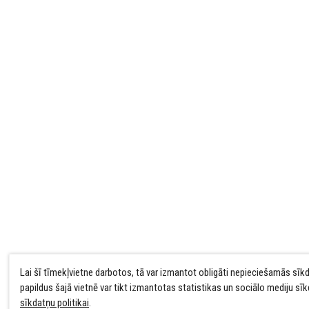
Lai šī tīmekļvietne darbotos, tā var izmantot obligāti nepieciešamās sīk
papildus šajā vietnē var tikt izmantotas statistikas un sociālo mediju sī
sīkdatņu politikai
.