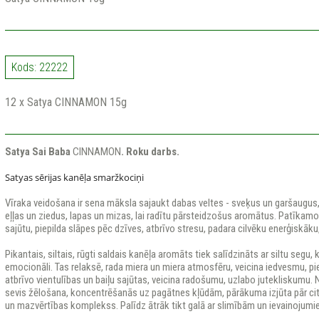
Kods: 22222
12 x Satya CINNAMON 15g
Satya Sai Baba
CINNAMON
. Roku darbs.
Satyas sērijas kanēļa smaržkociņi
Vīraka veidošana ir sena māksla sajaukt dabas veltes - sveķus un garšaugus,
eļļas un ziedus, lapas un mizas, lai radītu pārsteidzošus aromātus. Patīka
sajūtu, piepilda slāpes pēc dzīves, atbrīvo stresu, padara cilvēku enerģiskāku
Pikantais, siltais, rūgti saldais kanēļa aromāts tiek salīdzināts ar siltu segu, k
emocionāli. Tas relaksē, rada miera un miera atmosfēru, veicina iedvesmu, pie
atbrīvo vientulības un baiļu sajūtas, veicina radošumu, uzlabo jutekliskumu.
sevis žēlošana, koncentrēšanās uz pagātnes kļūdām, pārākuma izjūta pār cit
un mazvērtības komplekss. Palīdz ātrāk tikt galā ar slimībām un ievainojumi