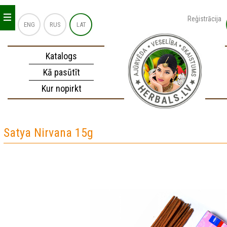
_
_
_
Reģistrācija
ENG
RUS
LAT
Katalogs
Kā pasūtīt
Kur nopirkt
Satya Nirvana 15g