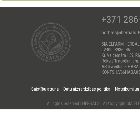
+371 286
herbals@herbals.l
SIA ELFARM HERBA
LV40003936046
Kr. Valdemāra 159, Rī
Rekvizīti norēķiniem:
AS Swedbank HABA
KONTS: LV66HABA05
Saistību atruna
Datu aizsardzības politika
Noteikumi un
All rights reserved | HERBALS.LV | Copyright SI