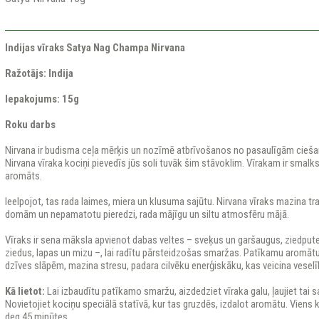
Indijas vīraks Satya Nag Champa Nirvana
Ražotājs: Indija
Iepakojums: 15g
Roku darbs
Nirvana ir budisma ceļa mērķis un nozīmē atbrīvošanos no pasaulīgām cie
Nirvana vīraka kociņi pievedīs jūs soli tuvāk šim stāvoklim. Vīrakam ir smalk
aromāts.
Ieelpojot, tas rada laimes, miera un klusuma sajūtu. Nirvana vīraks mazina t
domām un nepamatotu pieredzi, rada mājīgu un siltu atmosfēru mājā.
Vīraks ir sena māksla apvienot dabas veltes – sveķus un garšaugus, ziedpute
ziedus, lapas un mizu –, lai radītu pārsteidzošas smaržas. Patīkamu aromātu 
dzīves slāpēm, mazina stresu, padara cilvēku enerģiskāku, kas veicina veselī
Kā lietot:
Lai izbaudītu patīkamo smaržu, aizdedziet vīraka galu, ļaujiet tai s
Novietojiet kociņu speciālā statīvā, kur tas gruzdēs, izdalot aromātu. Vien
deg 45 minūtes.