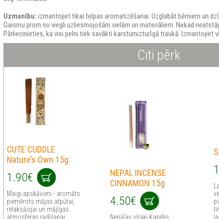
Uzmanību:
izmantojiet tikai telpas aromatizēšanai. Uzglabāt bērniem un dz
Gaismu prom no viegli uzliesmojošām vielām un materiāliem. Nekad neatstāj
Pārliecinieties, ka visi pelni tiek savākti karstumizturīgā traukā. Izmantojiet 
Citi pērk
CUTE CUDDLE
S
Nature’s Own 15g
1
NEPAL INCENSE
1.90€
CINNAMON 15g
L
Maigi apskāvieni - aromāts
ve
4.50€
piemērots mājas atpūtai,
pa
relaksācijai un mājīgas
tī
atmosfēras radīšanai
Nepālas vīraki Kanēlis
l