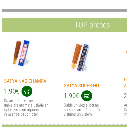
TOP preces
P
SATYA NAG CHAMPA
SATYA SUPER HIT
A
1.90€
1.90€
2
Šo aromātisko vielu
unikālais aromāts uzlādē ar
Salds un viegls, bet ne
A
optimismu un atjauno
salkans aromāts, patīk
Sa
vēlēšanos baudīt dzīvi
vienmēr un visiem
i