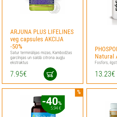
ARJUNA PLUS LIFELINES
veg capsules AKCIJA
-50%
PHOSPOR
Satur terminālijas mizas, Kambodžas
Natural
garcīnijas un saldā citrona augļu
ekstraktus
Fosfors, ilgs
7.95€
13.23€