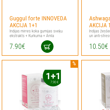
Guggul forte INNOVEDA
Ashwag
AKCIJA 1+1
AKCIJA 
Indijas mirres koka gumijas sveķu
Indijas žeņš
ekstrakts + Kurkuma + Amla
un anti-stres
7.90€
10.50€