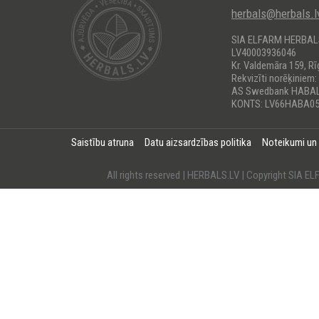
herbals@herbals.l
SIA ELFARM HERBA
LV40003936046
Kr. Valdemāra 159, Rī
Rekvizīti norēķiniem:
AS Swedbank HABA
KONTS: LV66HABA05
Saistību atruna
Datu aizsardzības politika
Noteikumi un
All rights reserved | HERBALS.LV | Copyright SI