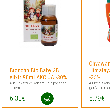
Chyawan
Broncho Bio Baby 3B
Himalay
elixir 90ml AKCIJA -30%
-35%
Augu ekstrakti kaklam un elpošanas
Ajurvēdiskai
ceļiem
garšvielu ma
6.30€
5.79€