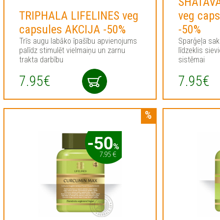
SHATAVA
TRIPHALA LIFELINES veg
veg cap
capsules AKCIJA -50%
-50%
Trīs augu labāko īpašību apvienojums
Sparģeļa sak
palīdz stimulēt vielmaiņu un zarnu
līdzeklis siev
trakta darbību
sistēmai
7.95€
7.95€