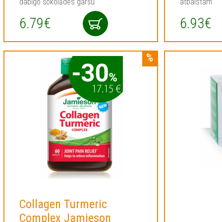
dabīgo šokolādes garšu
atbalstam
6.79€
6.93€
Collagen Turmeric
Complex Jamieson