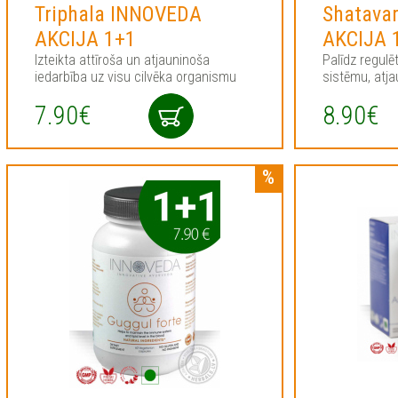
Triphala INNOVEDA
Shatava
AKCIJA 1+1
AKCIJA 
Izteikta attīroša un atjauninoša
Palīdz regulē
iedarbība uz visu cilvēka organismu
sistēmu, atja
7.90€
8.90€