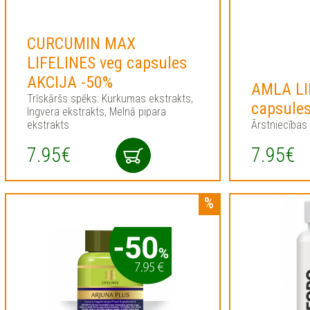
CURCUMIN MAX
LIFELINES veg capsules
AKCIJA -50%
AMLA LI
Trīskāršs spēks: Kurkumas ekstrakts,
capsule
Ingvera ekstrakts, Melnā pipara
ekstrakts
Ārstniecības
7.95€
7.95€