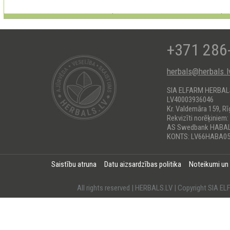
+371 286
herbals@herbals.l
SIA ELFARM HERBA
LV40003936046
Kr. Valdemāra 159, Rī
Rekvizīti norēķiniem:
AS Swedbank HABA
KONTS: LV66HABA05
Saistību atruna
Datu aizsardzības politika
Noteikumi un
All rights reserved | HERBALS.LV | Copyright SI