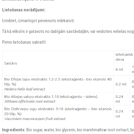
Lietošanas norādījumi:
Izmēriet, izmantojot pievienoto mērkaroti.
Tā kā eliksīrs ir gatavots no dabīgām sastāvdaļām, var veidoties nelielas nog
Pirms lietošanas sakratīt
Ingredients:
Bio sugar, water, bio glycerin, bio marshmallow root extract, bio