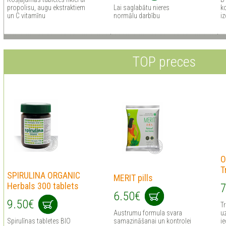
propolisu, augu ekstraktiem
Lai saglabātu nieres
k
un C vitamīnu
normālu darbību
i
TOP preces
O
T
SPIRULINA ORGANIC
MERIT pills
Herbals 300 tablets
7
6.50€
9.50€
Tr
Austrumu formula svara
uz
Spirulīnas tabletes BIO
samazināšanai un kontrolei
ie