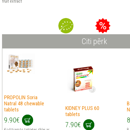
fruit extract
Citi pērk
PROPOLIN Soria
Natral 48 chewable
B
KIDNEY PLUS 60
tablets
N
tablets
9.90€
8
7.90€
Košļājamās tabletes rīklei ar
B