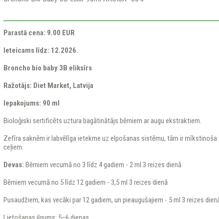
Parastā cena: 9.00 EUR
Ieteicams līdz: 12.2026.
Broncho bio baby 3B eliksīrs
Ražotājs: Diet Market, Latvija
Iepakojums: 90 ml
Bioloģiski sertificēts uztura bagātinātājs bērniem ar augu ekstraktiem.
Zefīra saknēm ir labvēlīga ietekme uz elpošanas sistēmu, tām ir mīkstinoša i
ceļiem.
Devas:
Bērniem vecumā no 3 līdz 4 gadiem - 2 ml 3 reizes dienā
Bērniem vecumā no 5 līdz 12 gadiem - 3,5 ml 3 reizes dienā
Pusaudžiem, kas vecāki par 12 gadiem, un pieaugušajiem - 5 ml 3 reizes dien
Lietošanas ilgums: 5–6 dienas