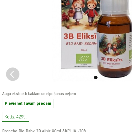
Augu ekstrakti kaklam un elpošanas ceļiem
Pievienot Tavam precem
Kods: 4299!
Broncho Bio Baby 3B elixir 90ml AKCIJA -30%