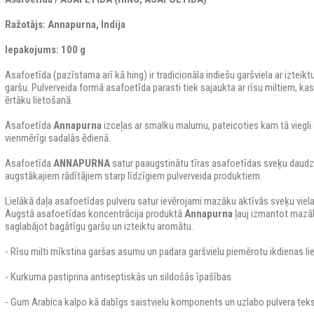
Ražotājs:
Annapurna, Indija
Iepakojums:
100 g
Asafoetīda (pazīstama arī kā hing) ir tradicionāla indiešu garšviela ar izteik
garšu. Pulverveida formā asafoetīda parasti tiek sajaukta ar rīsu miltiem, k
ērtāku lietošanā.
Asafoetīda
Annapurna
izceļas ar smalku malumu, pateicoties kam tā viegli
vienmērīgi sadalās ēdienā.
Asafoetīda
ANNAPURNA
satur paaugstinātu tīras asafoetīdas sveķu dau
augstākajiem rādītājiem starp līdzīgiem pulverveida produktiem.
Lielākā daļa asafoetīdas pulveru satur ievērojami mazāku aktīvās sveķu viela
Augstā asafoetīdas koncentrācija produktā
Annapurna
ļauj izmantot mazā
saglabājot bagātīgu garšu un izteiktu aromātu.
- Rīsu milti mīkstina garšas asumu un padara garšvielu piemērotu ikdienas li
- Kurkuma pastiprina antiseptiskās un sildošās īpašības
- Gum Arabica kalpo kā dabīgs saistvielu komponents un uzlabo pulvera tek