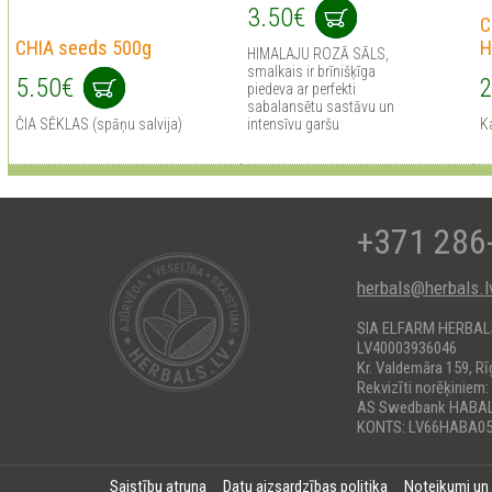
3.50€
C
CHIA seeds 500g
H
HIMALAJU ROZĀ SĀLS,
smalkais ir brīnišķīga
5.50€
2
piedeva ar perfekti
sabalansētu sastāvu un
ČIA SĒKLAS (spāņu salvija)
intensīvu garšu
Ka
+371 286
herbals@herbals.l
SIA ELFARM HERBA
LV40003936046
Kr. Valdemāra 159, Rī
Rekvizīti norēķiniem:
AS Swedbank HABA
KONTS: LV66HABA05
Saistību atruna
Datu aizsardzības politika
Noteikumi un