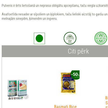
Pulveris ir ērts lietošanā un neprasa obligātu apcepšanu, taču viegla uzkarsē
Asafoetīda nesader ar sīpoliem un ķiplokiem, taču lieliski aizstāj to garšu u
melnajām sinepēm, ķimenēm un ingveru.
Citi pērk
B
S
Basmati Rice
S