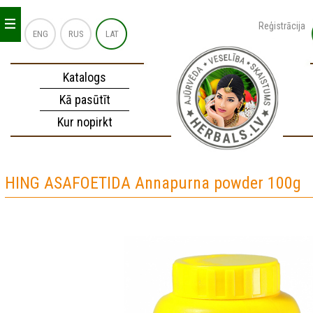
_
_
_
Reģistrācija
ENG
RUS
LAT
Katalogs
Kā pasūtīt
Kur nopirkt
HING ASAFOETIDA Annapurna powder 100g