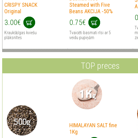
CRISPY SNACK
Steamed with Five
A
Original
Beans AKCIJA -50%
0
3.00€
0.75€
Tv
Kraukšķīgas kviešu
Tvaicēti basmati rīsi ar 5
m
plāksnītes
veidu pupiņām
zi
TOP preces
HIMALAYAN SALT fine
1Kg