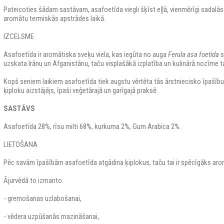
Pateicoties šādam sastāvam, asafoetīda viegli šķīst eļļā, vienmērīgi sadalās 
aromātu termiskās apstrādes laikā.
IZCELSME
Asafoetīda ir aromātiska sveķu viela, kas iegūta no auga
Ferula asa foetida
s
uzskata Irānu un Afganistānu, taču visplašākā izplatība un kulinārā nozīme tai 
Kopš seniem laikiem asafoetīda tiek augstu vērtēta tās ārstniecisko īpašību
ķiploku aizstājējs, īpaši veģetārajā un garīgajā praksē.
SASTĀVS
Asafoetīda 28%, rīsu milti 68%, kurkuma 2%, Gum Arabica 2%.
LIETOŠANA
Pēc savām īpašībām asafoetīda atgādina ķiplokus, taču tai ir spēcīgāks aro
Ājurvēdā to izmanto:
- gremošanas uzlabošanai,
- vēdera uzpūšanās mazināšanai,