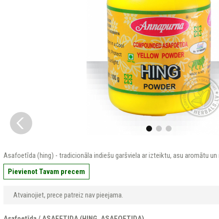
Asafoetīda (hing) - tradicionāla indiešu garšviela ar izteiktu, asu aromātu un
Pievienot Tavam precem
Atvainojiet, prece patreiz nav pieejama.
Asafoetīda / ASAFETIDA (HING, ASAFOETIDA)