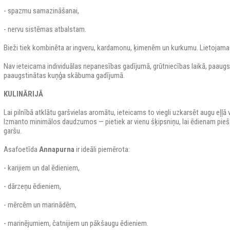
- spazmu samazināšanai,
- nervu sistēmas atbalstam.
Bieži tiek kombinēta ar ingveru, kardamonu, ķimenēm un kurkumu. Lietojama 
Nav ieteicama individuālas nepanesības gadījumā, grūtniecības laikā, paau
paaugstinātas kuņģa skābuma gadījumā.
KULINĀRIJĀ
Lai pilnībā atklātu garšvielas aromātu, ieteicams to viegli uzkarsēt augu eļļā 
Izmanto minimālos daudzumos — pietiek ar vienu šķipsniņu, lai ēdienam pieš
garšu.
Asafoetīda
Annapurna
ir ideāli piemērota:
- karijiem un dal ēdieniem,
- dārzeņu ēdieniem,
- mērcēm un marinādēm,
- marinējumiem, čatnijiem un pākšaugu ēdieniem.