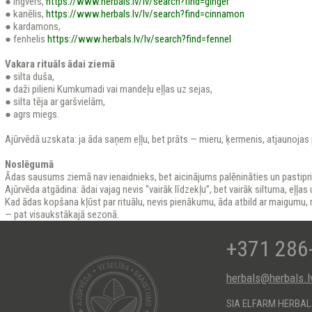
● ingvers,
https://www.herbals.lv/lv/search?find=ginger
● kanēlis,
https://www.herbals.lv/lv/search?find=cinnamon
● kardamons,
● fenhelis
https://www.herbals.lv/lv/search?find=fennel
Vakara rituāls ādai ziemā
● silta duša,
● daži pilieni Kumkumadi vai mandeļu eļļas uz sejas,
● silta tēja ar garšvielām,
● agrs miegs.
Ajūrvēdā uzskata: ja āda saņem eļļu, bet prāts — mieru, ķermenis, atjaunojas 
Noslēgumā
Ādas sausums ziemā nav ienaidnieks, bet aicinājums palēnināties un pastiprin
Ajūrvēda atgādina: ādai vajag nevis “vairāk līdzekļu”, bet vairāk siltuma, eļļas
Kad ādas kopšana kļūst par rituālu, nevis pienākumu, āda atbild ar maigumu,
— pat visaukstākajā sezonā.
+371 286
herbals@herbals.l
SIA ELFARM HERBA