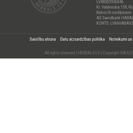
LV40003936046
Kr. Valdemāra 159, Rī
Rekvizīti norēķiniem:
AS Swedbank HABA
KONTS: LV66HABA05
Saistību atruna
Datu aizsardzības politika
Noteikumi un
All rights reserved | HERBALS.LV | Copyright SI