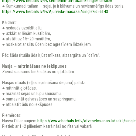
https://www.herbals.lv/lv/kermenim-un-rokam/single?id=3056
● Kumkumadi tailam — sejai, ja ir blāvums un nevienmērīgs ādas tonis.
https://www.herbals.lv/lv/Ajurveda-masazai/single?id=6143
Kā darīt:
● nedaudz uzsildīt eļļu,
● uzklāt ar lēnām kustībām,
● atstāt uz 15–20 minūtēm,
● noskalot ar siltu ūdeni bez agresīviem līdzekļiem.
Pēc šāda rituāla āda kļūst mīksta, aizsargāta un “dzīva”.
Nasja — mitrināšana no iekšpuses
Ziemā sausums bieži sākas no gļotādām.
Nasjas rituāls (eļļas iepilināšana degunā) palīdz:
● mitrināt gļotādas,
● mazināt sejas un lūpu sausumu,
● samazināt galvassāpes un saspringumu,
● atbalstīt ādu no iekšpuses.
Piemērots:
Nasya Oil ar augiem
https://www.herbals.lv/lv/atveselosanas-lidzekli/singl
Pietiek ar 1–2 pilieniem katrā nāsī no rīta vai vakarā.