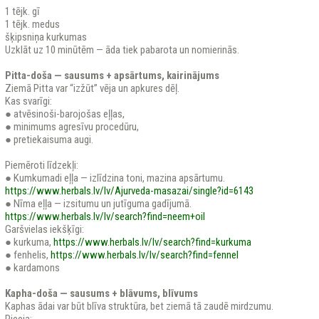
1 tējk. gī
1 tējk. medus
šķipsniņa kurkumas
Uzklāt uz 10 minūtēm — āda tiek pabarota un nomierinās.
Pitta-doša — sausums + apsārtums, kairinājums
Ziemā Pitta var “izžūt” vēja un apkures dēļ.
Kas svarīgi:
● atvēsinoši-barojošas eļļas,
● minimums agresīvu procedūru,
● pretiekaisuma augi.
Piemēroti līdzekļi:
● Kumkumadi eļļa — izlīdzina toni, mazina apsārtumu.
https://www.herbals.lv/lv/Ajurveda-masazai/single?id=6143
● Nīma eļļa — izsitumu un jutīguma gadījumā.
https://www.herbals.lv/lv/search?find=neem+oil
Garšvielas iekšķīgi:
● kurkuma,
https://www.herbals.lv/lv/search?find=kurkuma
● fenhelis,
https://www.herbals.lv/lv/search?find=fennel
● kardamons
Kapha-doša — sausums + blāvums, blīvums
Kaphas ādai var būt blīva struktūra, bet ziemā tā zaudē mirdzumu.