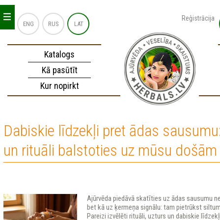
_
_
_
Reģistrācija
ENG
RUS
LAT
Katalogs
Kā pasūtīt
Kur nopirkt
Dabiskie līdzekļi pret ādas sausumu
un rituāli balstoties uz mūsu došām
Ajūrvēda piedāvā skatīties uz ādas sausumu n
bet kā uz ķermeņa signālu: tam pietrūkst siltu
Pareizi izvēlēti rituāli, uzturs un dabiskie līdze