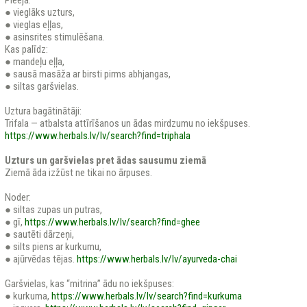
Pieeja:
● vieglāks uzturs,
● vieglas eļļas,
● asinsrites stimulēšana.
Kas palīdz:
● mandeļu eļļa,
● sausā masāža ar birsti pirms abhjangas,
● siltas garšvielas.
Uztura bagātinātāji:
Trifala — atbalsta attīrīšanos un ādas mirdzumu no iekšpuses.
https://www.herbals.lv/lv/search?find=triphala
Uzturs un garšvielas pret ādas sausumu ziemā
Ziemā āda izžūst ne tikai no ārpuses.
Noder:
● siltas zupas un putras,
● gī,
https://www.herbals.lv/lv/search?find=ghee
● sautēti dārzeņi,
● silts piens ar kurkumu,
● ajūrvēdas tējas.
https://www.herbals.lv/lv/ayurveda-chai
Garšvielas, kas “mitrina” ādu no iekšpuses:
● kurkuma,
https://www.herbals.lv/lv/search?find=kurkuma