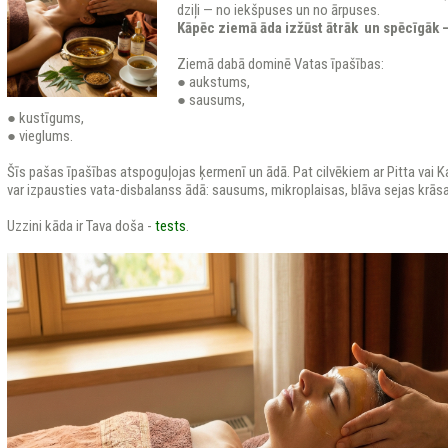
dziļi — no iekšpuses un no ārpuses.
Kāpēc ziemā āda izžūst ātrāk un spēcīgāk 
Ziemā dabā dominē Vatas īpašības:
● aukstums,
● sausums,
● kustīgums,
● vieglums.
Šīs pašas īpašības atspoguļojas ķermenī un ādā. Pat cilvēkiem ar Pitta vai 
var izpausties vata-disbalanss ādā: sausums, mikroplaisas, blāva sejas krāsa
Uzzini kāda ir Tava doša -
tests
.