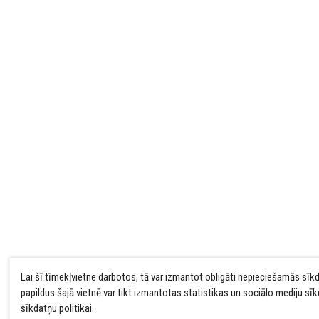
Lai šī tīmekļvietne darbotos, tā var izmantot obligāti nepieciešamās sīk
papildus šajā vietnē var tikt izmantotas statistikas un sociālo mediju sī
sīkdatņu politikai
.