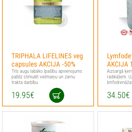
TRIPHALA LIFELINES veg
Lymfode
capsules AKCIJA -50%
AKCIJA 
Trīs augu labāko īpašību apvienojums
Aizsargā ķer
palīdz stimulēt vielmaiņu un zarnu
radikāļiem. 
trakta darbību
limfodrenāža
19.95€
34.50€