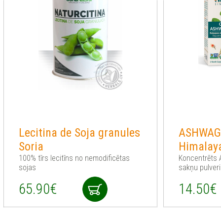
Lecitina de Soja granules
ASHWAG
Soria
Himalay
100% tīrs lecitīns no nemodificētas
Koncentrēts 
sojas
sakņu pulver
65.90€
14.50€