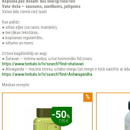
Kopšana pēc došām: kas svarīgi tieši tev
Vata-doša — sausums, savilkums, jutīgums
Vatas āda ziemā cieš īpaši.
Kas palīdz:
● siltas eļļas (sezams, mandele),
● biezākas tekstūras,
● kopšanas regularitāte,
● siltums un miers.
Uztura bagātinātāji un augi:
● Šatavari — mitrina audus, uztur hormonālo līdzsvaru.
https://www.herbals.lv/lv/search?find=shatavari
● Ašvaganda — mazina stresu, uzlabo miegu (un miegs ir tieši saistīts ar ādu
https://www.herbals.lv/lv/search?find=Ashwagandha
Maskas recepte: