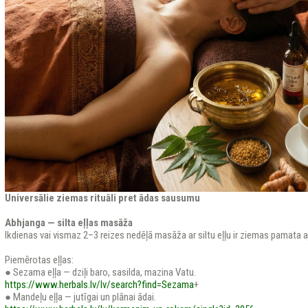
Universālie ziemas rituāli pret ādas sausumu
Abhjanga — silta eļļas masāža
Ikdienas vai vismaz 2–3 reizes nedēļā masāža ar siltu eļļu ir ziemas pamata aj
Piemērotas eļļas:
● Sezama eļļa — dziļi baro, sasilda, mazina Vatu.
https://www.herbals.lv/lv/search?find=Sezama
+
● Mandeļu eļļa — jutīgai un plānai ādai.