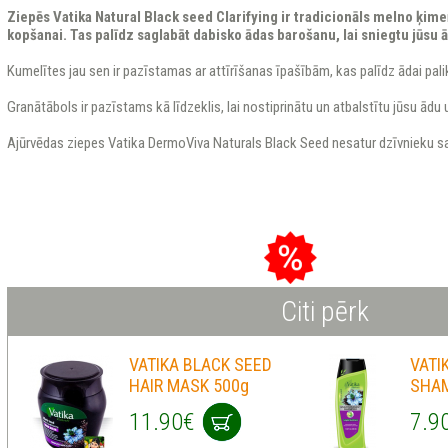
Ziepēs Vatika Natural Black seed Clarifying ir tradicionāls melno ķime
kopšanai. Tas palīdz saglabāt dabisko ādas barošanu, lai sniegtu jūsu ā
Kumelītes jau sen ir pazīstamas ar attīrīšanas īpašībām, kas palīdz ādai palikt
Granātābols ir pazīstams kā līdzeklis, lai nostiprinātu un atbalstītu jūsu ādu 
Ajūrvēdas ziepes Vatika DermoViva Naturals Black Seed nesatur dzīvnieku s
Citi pērk
VATIKA BLACK SEED
VATI
HAIR MASK 500g
SHAM
11.90€
7.9