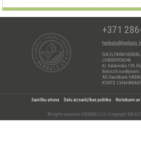
+371 286
herbals@herbals.l
SIA ELFARM HERBA
LV40003936046
Kr. Valdemāra 159, Rī
Rekvizīti norēķiniem:
AS Swedbank HABA
KONTS: LV66HABA05
Saistību atruna
Datu aizsardzības politika
Noteikumi un
All rights reserved | HERBALS.LV | Copyright SI