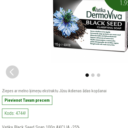
Ziepes ar melno ķimeņu ekstraktu Jūsu ikdienas ādas kopšanai
Pievienot Tavam precem
Kods: 4744!
Vatika Black Seed Soap 100g AKCIJA -25%