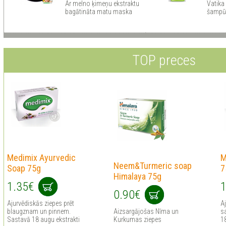
Ar melno ķimeņu ekstraktu
Vatika
bagātināta matu maska
šampūn
TOP preces
Medimix Ayurvedic
M
Neem&Turmeric soap
Soap 75g
7
Himalaya 75g
1.35€
1
0.90€
Ajurvēdiskās ziepes prēt
Aj
blaugznam un pinnem.
Aizsargājošas Nīma un
sa
Sastavā 18 augu ekstrakti
Kurkumas ziepes
1