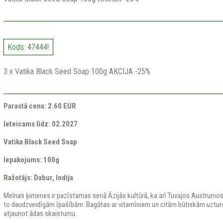
Kods: 47444!
3 x Vatika Black Seed Soap 100g AKCIJA -25%
Parastā cena: 2.60 EUR
Ieteicams līdz: 02.2027
Vatika Black Seed Soap
Iepakojums: 100g
Ražotājs: Dabur, Indija
Melnas ķimenes ir pazīstamas senā Āzijās kultūrā, ka arī Tuvajos Austrumos
to daudzveidīgām īpašībām. Bagātas ar vitamīniem un citām būtiskām uztur
atjaunot ādas skaistumu.