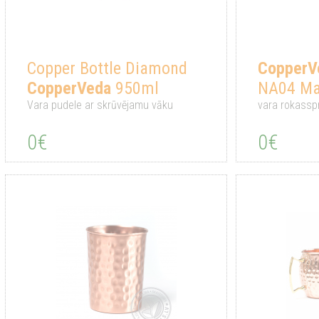
Copper Bottle Diamond
CopperV
CopperVeda
950ml
NA04 Ma
Vara pudele ar skrūvējamu vāku
vara rokassp
0€
0€