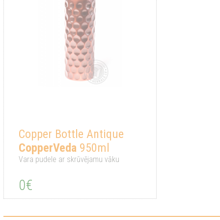
Copper Bottle Antique
CopperVeda
950ml
Vara pudele ar skrūvējamu vāku
0€