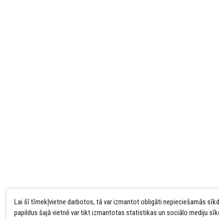
Lai šī tīmekļvietne darbotos, tā var izmantot obligāti nepieciešamās sīk
papildus šajā vietnē var tikt izmantotas statistikas un sociālo mediju sī