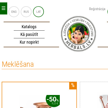
_
_
_
Reģistrācija
ENG
RUS
LAT
Katalogs
Kā pasūtīt
Kur nopirkt
Meklēšana