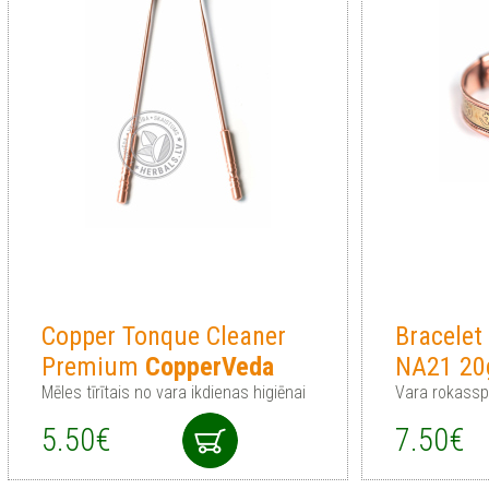
Copper Tonque Cleaner
Bracele
Premium
CopperVeda
NA21 20
Mēles tīrītais no vara ikdienas higiēnai
Vara rokass
5.50€
7.50€