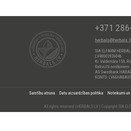
+371 286
herbals@herbals.l
SIA ELFARM HERBA
LV40003936046
Kr. Valdemāra 159, Rī
Rekvizīti norēķiniem:
AS Swedbank HABA
KONTS: LV66HABA05
Saistību atruna
Datu aizsardzības politika
Noteikumi un
All rights reserved | HERBALS.LV | Copyright SI