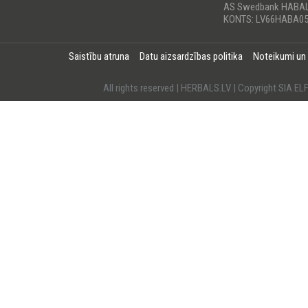
AS Swedbank HABA
KONTS: LV66HABA05
Saistību atruna
Datu aizsardzības politika
Noteikumi un
All rights reserved | HERBALS.LV | Copyright SI