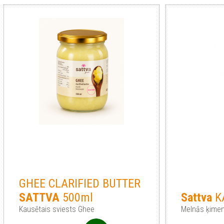
GHEE CLARIFIED BUTTER
SATTVA
500ml
Sattva
KA
Kausētais sviests Ghee
Melnās ķimen