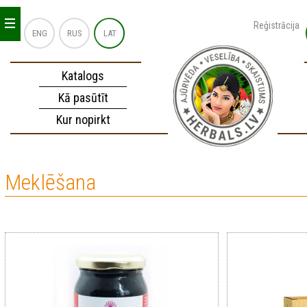
_
_
_
Reģistrācija
ENG
RUS
LAT
Katalogs
Kā pasūtīt
Kur nopirkt
Meklēšana