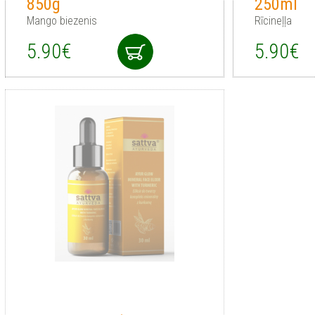
850g
250ml
Mango biezenis
Rīcineļļa
5.90€
5.90€