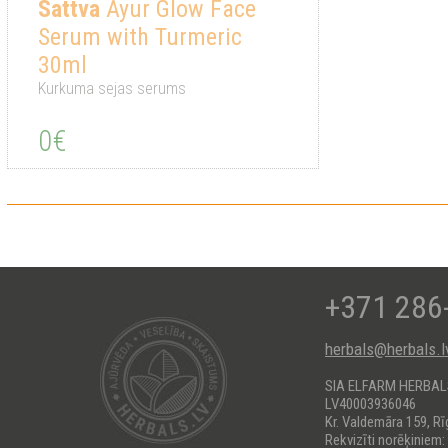
Sattva
Ayur Glow Face
Serum with Turmeric
30ml
Kurkuma sejas serums
0€
+371 286
herbals@herbals.l
SIA ELFARM HERBA
LV40003936046
Kr. Valdemāra 159, Rī
Rekvizīti norēķiniem: