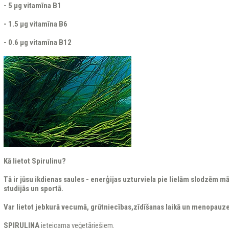
- 5 μg vitamīna B1
- 1.5 μg vitamīna B6
- 0.6 μg vitamīna B12
Kā lietot Spirulinu?
Tā ir jūsu ikdienas saules - enerģijas uzturviela pie lielām slodzēm m
studijās un sportā.
Var lietot jebkurā vecumā, grūtniecības,zīdīšanas laikā un menopauzes
SPIRULINA
ieteicama veģetāriešiem.