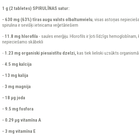
1 g (2 tabletes) SPIRULĪNAS satur:
- 630 mg (63%) tīras augu valsts olbaltumvielu
, visas astoņas nepieci
spirulina ir sevišķi ieteicama veģetāriešiem
-
11.8 mg
hlorofila
- saules enerģiju. Hlorofils ir ļoti līdzīgs hemoglobīnam
nepieciešamo skābekli
-
1.23 mg
organiski piesaistītu dzelzi,
kas tiek lieliski uzsūkts organismā
-
4.5 mg kalcija
- 13 mg kalija
-
3 mg magnija
- 18 μg joda
- 9.5 mg fosfora
- 0.29 μg vitamīna A
- 3 mg vitamīna E