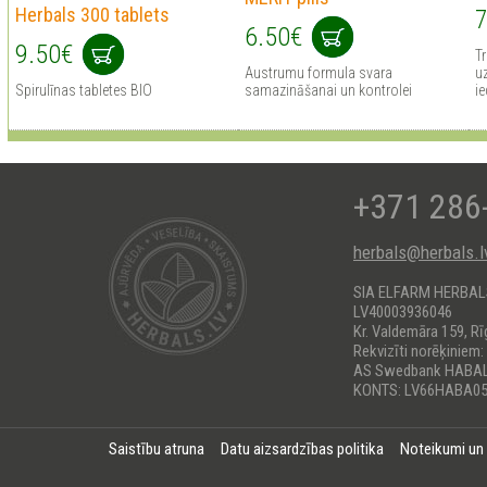
Herbals 300 tablets
7
6.50€
9.50€
Tr
Austrumu formula svara
uz
Spirulīnas tabletes BIO
samazināšanai un kontrolei
ie
+371 286
herbals@herbals.l
SIA ELFARM HERBA
LV40003936046
Kr. Valdemāra 159, Rī
Rekvizīti norēķiniem:
AS Swedbank HABA
KONTS: LV66HABA05
Saistību atruna
Datu aizsardzības politika
Noteikumi un