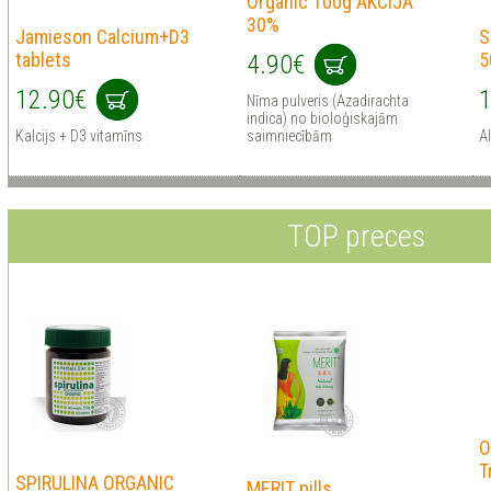
Organic 100g AKCIJA
30%
Jamieson Calcium+D3
S
tablets
5
4.90€
12.90€
1
Nīma pulveris (Azadirachta
indica) no bioloģiskajām
Kalcijs + D3 vitamīns
saimniecībām
Al
TOP preces
O
T
SPIRULINA ORGANIC
MERIT pills