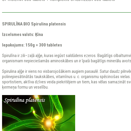
SPIRULĪNA BIO Spirulina platensis
Izcelsmes valsts: Ķīna
Iepakojums:
150g = 300 tabletes
Spirulīna ir zili–zaļā aļģe, kuras iegūst saldūdens ezeros. Bagātīgs olbaltumvi
organismam nepieciešamās aminoskābes un ir īpaši bagātīgs minerālu avots
Spirulina aļģe ir viens no visbarojošākiem augiem pasaulē. Satur daudz pilnv
polinepiesātinātās taukskābes, vitamīnus u. c. organismu spēcinošas vielas. 
sportistiem, aktīva dzīves veida piekritējiem un tiem, kas vēlas samazināt sva
ķermeņa formu un veselību.