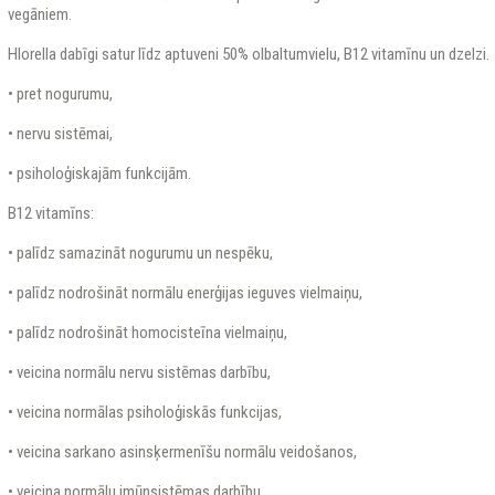
vegāniem.
Hlorella dabīgi satur līdz aptuveni 50% olbaltumvielu, B12 vitamīnu un dzelzi.
• pret nogurumu,
• nervu sistēmai,
• psiholoģiskajām funkcijām.
B12 vitamīns:
• palīdz samazināt nogurumu un nespēku,
• palīdz nodrošināt normālu enerģijas ieguves vielmaiņu,
• palīdz nodrošināt homocisteīna vielmaiņu,
• veicina normālu nervu sistēmas darbību,
• veicina normālas psiholoģiskās funkcijas,
• veicina sarkano asinsķermenīšu normālu veidošanos,
• veicina normālu imūnsistēmas darbību,