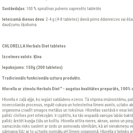
Sastāvdaļas:
100 % spirulīnas pulveris sapresēts tabletēs
Ieteicamā dienas deva
: 2-4 g (4-8 tabletes) dienā pirms ēdienreizes vai ēš
daudzumu šķidruma.
CHLORELLA Herbals Diet tabletes
Izcelmes valsts: Ķīna
Iepakojums: 150g (300 tabletes)
Tradicionāls funkcionāla uztura produkts.
Hlorella ar zīmolu Herbals Diet™ - augstas kvalitātes preparāts, 100% d
Hlorella ir zaļā aļģe, ko iegūst saldūdens ezeros. Tā stiprina imūnsistēmu, pali
novecošanās procesus, regulē cukura un holesterīna līmeni asinīs, uzlabo ak
organisma izvadīt smagos metālus un toksīnus. Hlorellas sastāvā ir visai liel
palīdz cīnīties pret infekcijām. Ir izpētīts, ka tās iespaidā vairojas labās bak
palīdz ārstēt kuņģa čūlu un kolītu. Hlorella attīra nieres, aknas, asinis un pi
samazinās risks saslimt ar sirds un asinsvadu slimībām, kā arī nierakmeņu vei
sārmaina līdz ar to uzturēs normālu pH līmeni organismā. Hlorella ir lielisks 