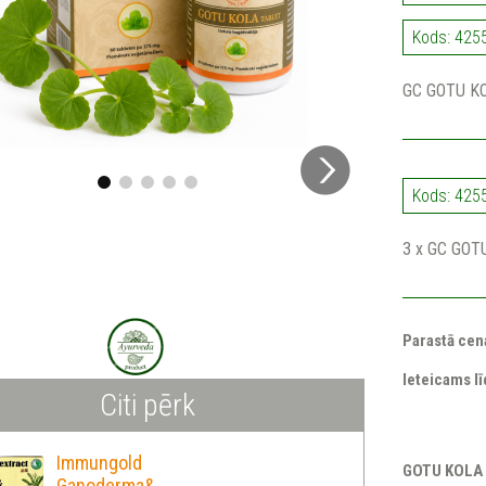
Kods: 4255
GC GOTU KO
Kods: 425
3 x GC GOTU
Parastā cen
Ieteicams l
Citi pērk
Immungold
GOTU KOLA t
Ganoderma&