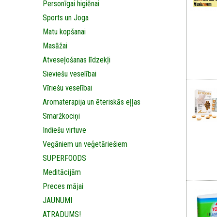
Personīgai higiēnai
Sports un Joga
Matu kopšanai
Masāžai
Аtveseļošanas līdzekļi
Sieviešu veselībai
Vīriešu veselībai
Aromaterapija un ēteriskās eļļas
Smaržkociņi
Indiešu virtuve
Vegāniem un veģetāriešiem
SUPERFOODS
Meditācijām
Preces mājai
JAUNUMI
ATRADUMS!