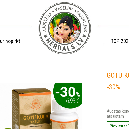
ur nopirkt
TOP 202
GOTU KO
-30%
Augstas konce
atbalstam
Pievienot