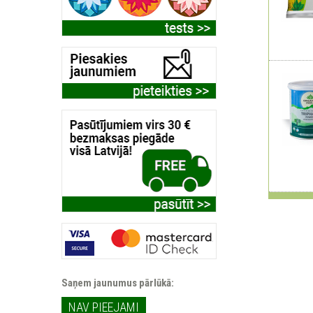
Saņem jaunumus pārlūkā:
NAV PIEEJAMI