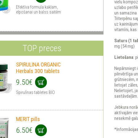
vielu kompozī
Efektīva formula kaklam,
uzlabo perifē
elpošanai un balss saitēm
un samazina 
Triterpēnu sa
uz kairinājum
vitamīni, kas 
Saturs (1 ta
TOP preces
mg (54 mg)
Lietošana
: 
SPIRULINA ORGANIC
Nepārsniegt 
Herbals 300 tablets
pilnvērtīga u
grūtniecēm, 
9.50€
lietojat zāle
Nelietojiet, 
Spirulīnas tabletes BIO
sastāvdaļām
Jebkura norā
aktīvajām vie
nesekmē gala
MERIT pills
6.50€
*Informācijas