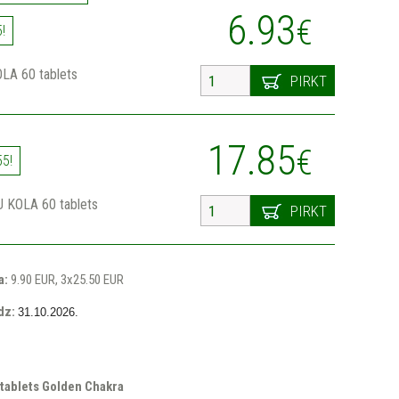
6.93
€
!
LA 60 tablets
PIRKT
17.85
€
55!
 KOLA 60 tablets
PIRKT
a:
9.90 EUR, 3x25.50 EUR
īdz:
31.10.2026.
ablets Golden Chakra