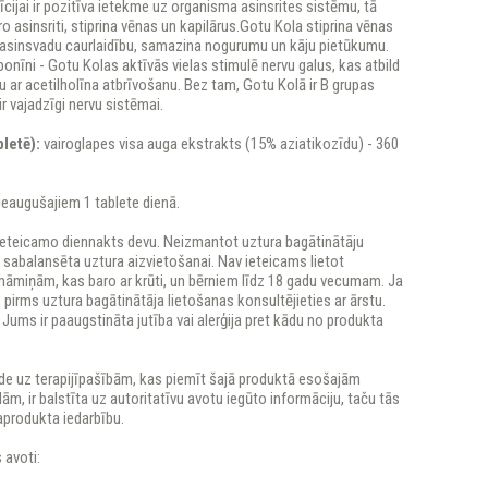
cijai ir pozitīva ietekme uz organisma asinsrites sistēmu, tā
ro asinsriti, stiprina vēnas un kapilārus.Gotu Kola stiprina vēnas
asinsvadu caurlaidību, samazina nogurumu un kāju pietūkumu.
ponīni - Gotu Kolas aktīvās vielas stimulē nervu galus, kas atbild
u ar acetilholīna atbrīvošanu. Bez tam, Gotu Kolā ir B grupas
ir vajadzīgi nervu sistēmai.
bletē):
vairoglapes visa auga ekstrakts (15% aziatikozīdu) - 360
pieaugušajiem 1 tablete dienā.
ieteicamo diennakts devu. Neizmantot uztura bagātinātāju
n sabalansēta uztura aizvietošanai. Nav ieteicams lietot
māmiņām, kas baro ar krūti, un bērniem līdz 18 gadu vecumam. Ja
s, pirms uztura bagātinātāja lietošanas konsultējieties ar ārstu.
ja Jums ir paaugstināta jutība vai alerģija pret kādu no produkta
.
de uz terapijīpašībām, kas piemīt šajā produktā esošajām
lām, ir balstīta uz autoritatīvu avotu iegūto informāciju, taču tās
produkta iedarbību.
 avoti: