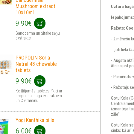
Mushroom extract
Uztura bagā
10x10ml
Iepakojums
9.90€
Ražots: Goo
Ganoderma un Šitake sēņu
ekstrakts
- 2 mēnešu k
- Ļoti liela
Cen
PROPOLIN Soria
- Augsta aktīv
Natral 48 chewable
ātri sajust 
tablets
- Piemērots 
9.90€
- Ražotajs s
Košļājamās tabletes rīklei ar
propolisu, augu ekstraktiem
Gotu Kola (Ce
un C vitamīnu
Centrālamerik
izmantoja ta
zāle”.
Yogi Kanthika pills
Gotu Kola sat
6.00€
cinku; kā arī