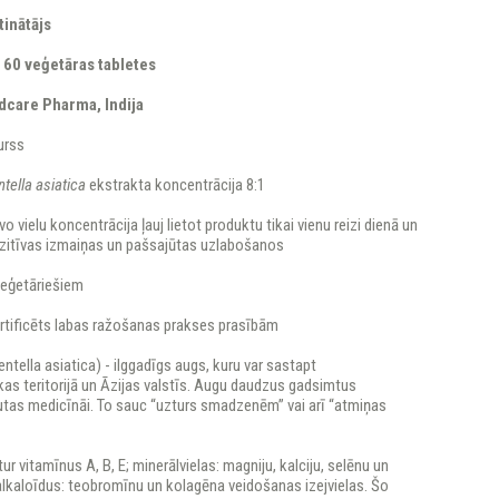
tinātājs
:
60 veģetāras
tabletes
dcare Pharma, Indija
urss
tella asiatica
ekstrakta koncentrācija 8:1
o vielu koncentrācija ļauj lietot produktu tikai vienu reizi dienā un
pozitīvas izmaiņas un pašsajūtas uzlabošanos
veģetāriešiem
ertificēts labas ražošanas prakses prasībām
ntella asiatica) - ilggadīgs augs, kuru var sastapt
as teritorijā un Āzijas valstīs. Augu daudzus gadsimtus
utas medicīnāi. To sauc “uzturs smadzenēm” vai arī “atmiņas
ur vitamīnus A, B, E; minerālvielas: magniju, kalciju, selēnu un
 alkaloīdus: teobromīnu un kolagēna veidošanas izejvielas. Šo