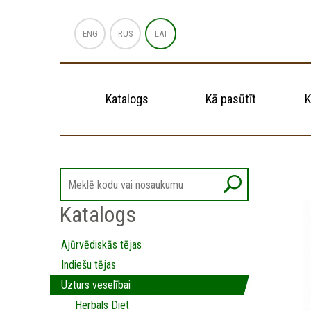
ENG
RUS
LAT
Katalogs
Kā pasūtīt
K
Katalogs
Ajūrvēdiskās tējas
Indiešu tējas
Uzturs veselībai
Herbals Diet