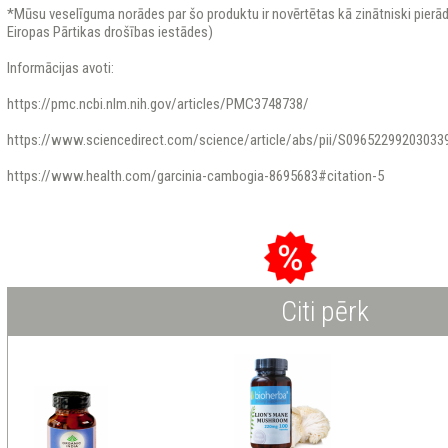
*Mūsu veselīguma norādes par šo produktu ir novērtētas kā zinātniski pierād
Eiropas Pārtikas drošības iestādes)
Informācijas avoti:
https://pmc.ncbi.nlm.nih.gov/articles/PMC3748738/
https://www.sciencedirect.com/science/article/abs/pii/S09652299203033
https://www.health.com/garcinia-cambogia-8695683#citation-5
Citi pērk