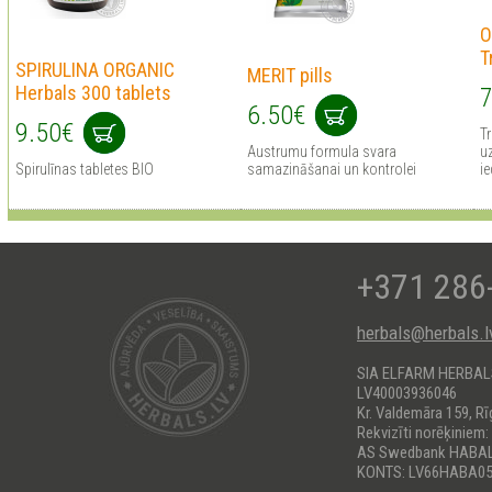
O
T
SPIRULINA ORGANIC
MERIT pills
Herbals 300 tablets
7
6.50€
9.50€
Tr
Austrumu formula svara
uz
Spirulīnas tabletes BIO
samazināšanai un kontrolei
ie
+371 286
herbals@herbals.l
SIA ELFARM HERBA
LV40003936046
Kr. Valdemāra 159, Rī
Rekvizīti norēķiniem:
AS Swedbank HABA
KONTS: LV66HABA05