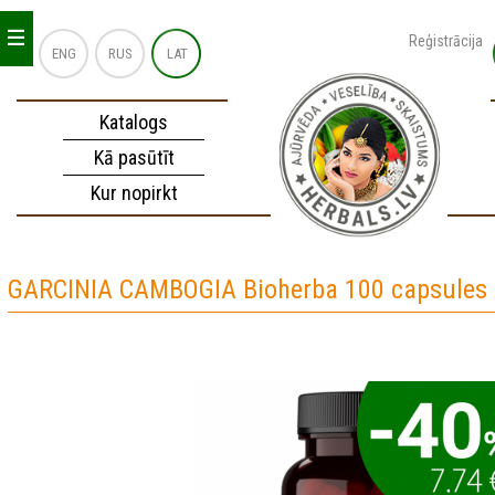
_
_
_
Reģistrācija
ENG
RUS
LAT
Katalogs
Kā pasūtīt
Kur nopirkt
GARCINIA CAMBOGIA Bioherba 100 capsules