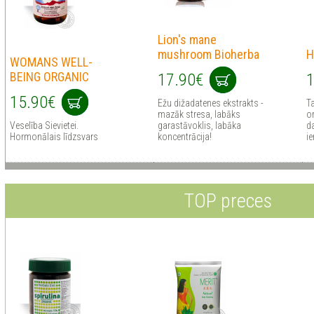
Liоn's mаne
mushrооm Bioherba
H
WOMANS WELL-
BEING ORGANIC
17.90€
1
15.90€
Ežu dižadatenes ekstrakts -
Ta
mazāk stresa, labāks
or
Veselība Sievietei.
garastāvoklis, labāka
d
Hormonālais līdzsvars
koncentrācija!
ie
TOP preces