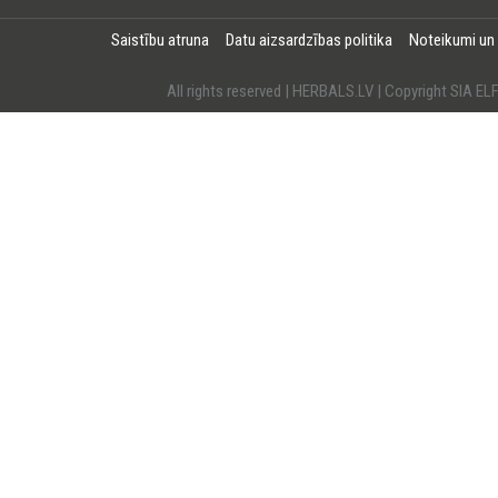
Saistību atruna
Datu aizsardzības politika
Noteikumi un
All rights reserved | HERBALS.LV | Copyright SI