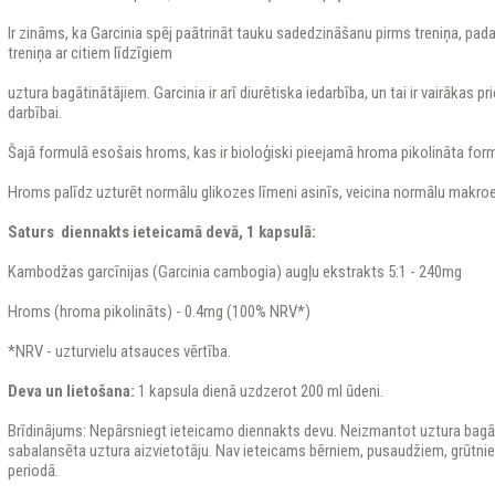
Ir zināms, ka Garcinia spēj paātrināt tauku sadedzināšanu pirms treniņa, pad
treniņa ar citiem līdzīgiem
uztura bagātinātājiem. Garcinia ir arī diurētiska iedarbība, un tai ir vairākas p
darbībai.
Šajā formulā esošais hroms, kas ir bioloģiski pieejamā hroma pikolināta formā
Hroms palīdz uzturēt normālu glikozes līmeni asinīs, veicina normālu makro
Saturs diennakts ieteicamā devā, 1 kapsulā:
Kambodžas garcīnijas (Garcinia cambogia) augļu ekstrakts 5:1 - 240mg
Hroms (hroma pikolināts) - 0.4mg (100% NRV*)
*NRV - uzturvielu atsauces vērtība.
Deva un lietošana:
1 kapsula dienā uzdzerot 200 ml ūdeni.
Brīdinājums: Nepārsniegt ieteicamo diennakts devu. Neizmantot uztura bagāti
sabalansēta uztura aizvietotāju. Nav ieteicams bērniem, pusaudžiem, grūtni
periodā.