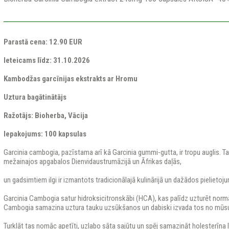
Parastā cena: 12.90 EUR
Ieteicams līdz: 31.10.2026
Kambodžas garcīnijas ekstrakts ar Hromu
Uztura bagātinātājs
Ražotājs: Bioherba, Vācija
Iepakojums: 100 kapsulas
Garcinia cambogia, pazīstama arī kā Garcinia gummi-gutta, ir tropu auglis. T
mežainajos apgabalos Dienvidaustrumāzijā un Āfrikas daļās,
un gadsimtiem ilgi ir izmantots tradicionālajā kulinārijā un dažādos pielieto
Garcinia Cambogia satur hidroksicitronskābi (HCA), kas palīdz uzturēt normā
Cambogia samazina uztura tauku uzsūkšanos un dabiski izvada tos no mūs
Turklāt tas nomāc apetīti, uzlabo sāta sajūtu un spēj samazināt holesterīna 