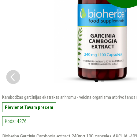
Kambodžas garcīnijas ekstrakts ar hromu - veicina organisma atbrīvošanos
Pievienot Tavam precem
Kods: 4276!
Bioherba Garcinia Cambogia extract 240mg 100 capsules AKCIJA -40