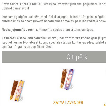
Satya Super Hit YOGA RITUAL vīraks palīdz atvērt jūsu sirdi pārpilnībai un pozit
uzlabot garastāvokli.
Ieteicams garīgām praksēm, meditācijai un jogai. Lieliski attīra gaisu slēgtās
automašīnas salonam (novērš nepatīkamās smakas, palielina vadītāja nosvēr
Noskaņojums/iedvesma:
Pirmo rīta saules staru siltums un rūpes.
Kā lietot
: Lai izbaudītu patīkamu smaržu, iededziet vīraka kociņa galu, ļauj
izpūtiet liesmu. Novietojiet kociņu speciālā statīvā, kur tas gruzdēs, izdalot
apmēram 1 gramu un deg 45 minūtes.
Citi pērk
SATYA LAVENDER
A