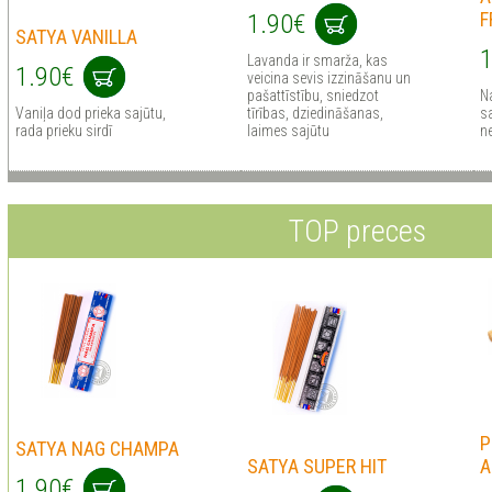
F
1.90€
SATYA VANILLA
1
Lavanda ir smarža, kas
1.90€
veicina sevis izzināšanu un
pašattīstību, sniedzot
Na
Vaniļa dod prieka sajūtu,
tīrības, dziedināšanas,
s
rada prieku sirdī
laimes sajūtu
n
TOP preces
P
SATYA NAG CHAMPA
SATYA SUPER HIT
A
1.90€