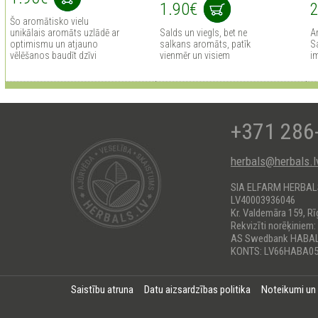
1.90€
2
Šo aromātisko vielu
unikālais aromāts uzlādē ar
Salds un viegls, bet ne
A
optimismu un atjauno
salkans aromāts, patīk
Sa
vēlēšanos baudīt dzīvi
vienmēr un visiem
i
+371 286
herbals@herbals.l
SIA ELFARM HERBA
LV40003936046
Kr. Valdemāra 159, Rī
Rekvizīti norēķiniem:
AS Swedbank HABA
KONTS: LV66HABA05
Saistību atruna
Datu aizsardzības politika
Noteikumi un