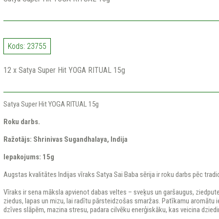
Kods: 23755
12 x Satya Super Hit YOGA RITUAL 15g
Satya Super Hit YOGA RITUAL 15g
Roku darbs.
Ražotājs: Shrinivas Sugandhalaya, Indija
Iepakojums: 15g
Augstas kvalitātes Indijas vīraks Satya Sai Baba sērija ir roku darbs pēc tra
Vīraks ir sena māksla apvienot dabas veltes – sveķus un garšaugus, ziedpute
ziedus, lapas un mizu, lai radītu pārsteidzošas smaržas. Patīkamu aromātu ie
dzīves slāpēm, mazina stresu, padara cilvēku enerģiskāku, kas veicina dzied