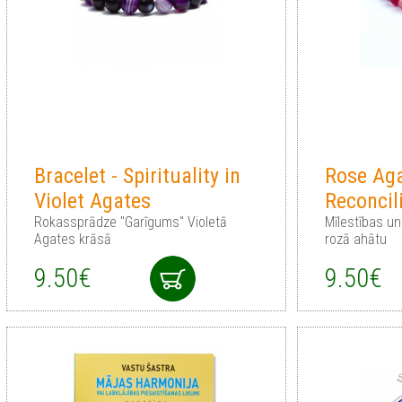
Bracelet - Spirituality in
Rose Aga
Violet Agates
Reconcil
Rokassprādze "Garīgums" Violetā
Mīlestības un
Agates krāsā
rozā ahātu
9.50€
9.50€