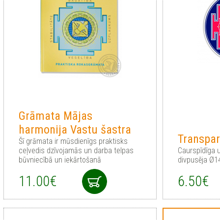
Grāmata Mājas
harmonija Vastu šastra
Transpar
Šī grāmata ir mūsdienīgs praktisks
ceļvedis dzīvojamās un darba telpas
Сaurspīdīga u
būvniecībā un iekārtošanā
divpusēja Ø
11.00€
6.50€