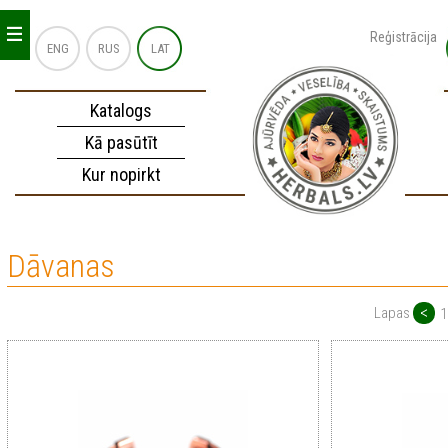
_
_
_
Reģistrācija
ENG
RUS
LAT
Katalogs
Kā pasūtīt
Kur nopirkt
Dāvanas
<
Lapas
1