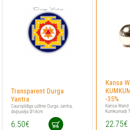
Kansa W
KUMKUMA
Transparent Durga
-35%
Yantra
Kansa Wand 
Сaurspīdīga uzlīme Durga Jantra,
Kumkumadi T
divpusēja Ø14cm
22.75€
6.50€