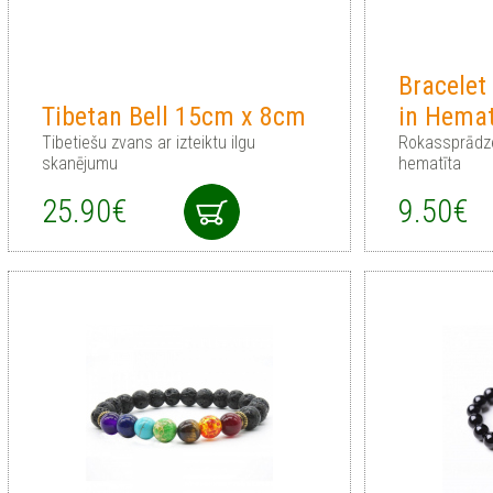
Bracelet
Tibetan Bell 15cm x 8cm
in Hemat
Tibetiešu zvans ar izteiktu ilgu
Rokassprādze
skanējumu
hematīta
25.90€
9.50€