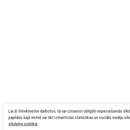
Lai šī tīmekļvietne darbotos, tā var izmantot obligāti nepieciešamās sīk
papildus šajā vietnē var tikt izmantotas statistikas un sociālo mediju sī
sīkdatņu politikai
.