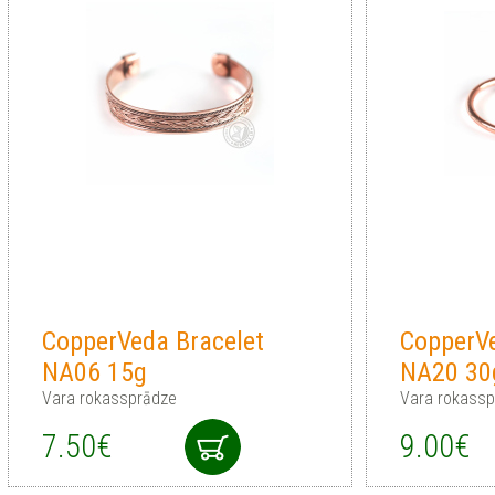
CopperVeda Bracelet
CopperVe
NA06 15g
NA20 30
Vara rokassprādze
Vara rokass
7.50€
9.00€