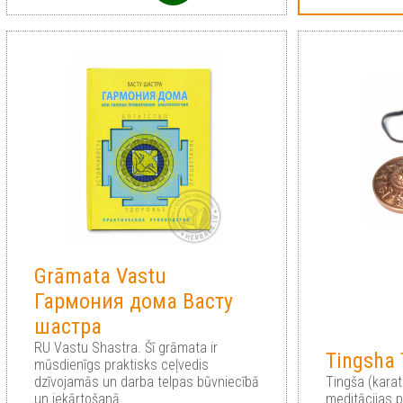
Grāmata Vastu
Гармония дома Васту
шастра
RU Vastu Shastra. Šī grāmata ir
Tingsha 
mūsdienīgs praktisks ceļvedis
dzīvojamās un darba telpas būvniecībā
Тingša (kara
un iekārtošanā
meditācijas p