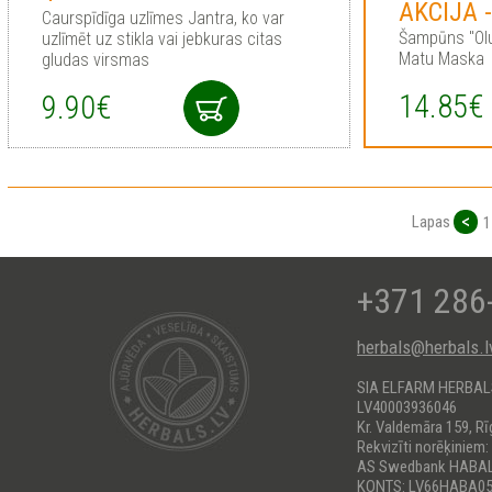
AKCIJA 
Сaurspīdīga uzlīmes Jantra, ko var
Šampūns "Olu
uzlīmēt uz stikla vai jebkuras citas
Matu Maska
gludas virsmas
14.85€
9.90€
<
Lapas
1
+371 286
herbals@herbals.l
SIA ELFARM HERBA
LV40003936046
Kr. Valdemāra 159, Rī
Rekvizīti norēķiniem:
AS Swedbank HABA
KONTS: LV66HABA05