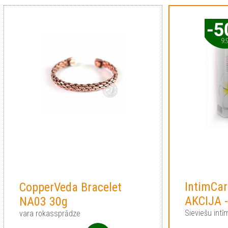
IntimCar
CopperVeda Bracelet
AKCIJA 
NA03 30g
Sieviešu int
vara rokassprādze