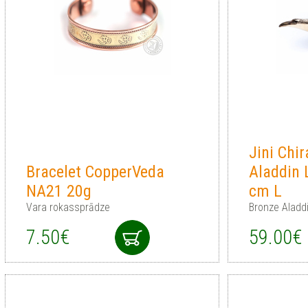
Jini Chi
Bracelet CopperVeda
Aladdin
NA21 20g
cm L
Vara rokassprādze
Bronze Aladd
7.50€
59.00€