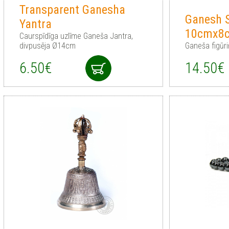
Transparent Ganesha
Ganesh 
Yantra
10cmx8
Сaurspīdīga uzlīme Ganeša Jantra,
divpusēja Ø14cm
Ganeša figūr
6.50€
14.50€