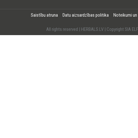
Saistību atruna
Datu aizsardzības politika
Noteikumi un
All rights reserved | HERBALS.LV | Copyright SI